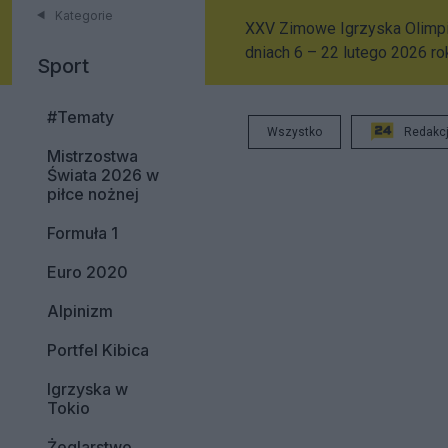
Kategorie
XXV Zimowe Igrzyska Olimpij
dniach 6 – 22 lutego 2026 r
Sport
#Tematy
Wszystko
Redakc
Mistrzostwa
Świata 2026 w
piłce nożnej
Formuła 1
Euro 2020
Alpinizm
Portfel Kibica
Igrzyska w
Tokio
Żeglarstwo