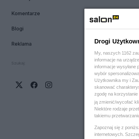
Komentarze
Blogi
Drogi Użytkow
Reklama
My, naszych 1162 zau
informacje na urządze
Szukaj:
informacje wysyłane 
wybór spersonalizowan
Użytkownika my i Zau
skanować charakterys
zgodę na korzystanie 
ją zmienić/wycofać kl
Niektóre rodzaje prz
takiemu przetwarzaniu
Zapoznaj się z poniż
internetowych. Szcze