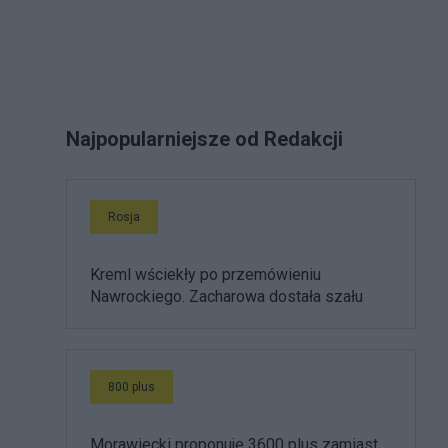
Najpopularniejsze od Redakcji
Rosja
Kreml wściekły po przemówieniu
Nawrockiego. Zacharowa dostała szału
800 plus
Morawiecki proponuje 3600 plus zamiast