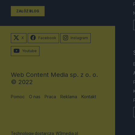
ZAŁÓŻ BLOG
X
Facebook
Instagram
Youtube
Web Content Media sp. z o. o.
© 2022
Pomoc
O nas
Praca
Reklama
Kontakt
Technologię dostarcza:
W3media.pl