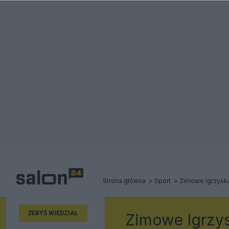
Strona główna
Sport
Zimowe Igrzyska
ŻEBYŚ WIEDZIAŁ
Zimowe Igrzys