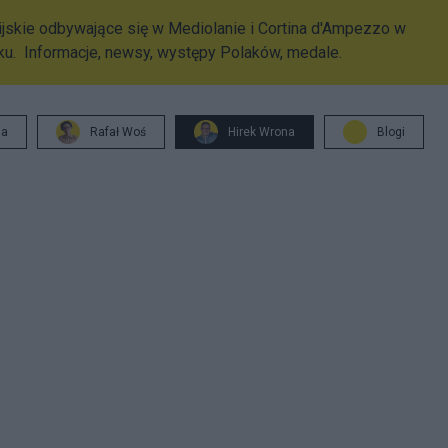
skie odbywające się w Mediolanie i Cortina d'Ampezzo w
oku. Informacje, newsy, występy Polaków, medale.
ja
Rafał Woś
Hirek Wrona
Blogi