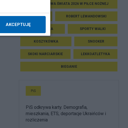
MISTRZOSTWA ŚWIATA 2026 W PIŁCE NOŻNEJ
TENIS
ROBERT LEWANDOWSKI
AKCEPTUJĘ
SIATKÓWKA
SPORTY WALKI
KOSZYKÓWKA
SNOOKER
SKOKI NARCIARSKIE
LEKKOATLETYKA
BIEGANIE
PiS
PiS odkrywa karty. Demografia,
mieszkania, ETS, deportacje Ukraińców i
rozliczenia