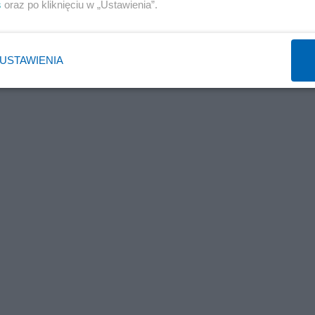
s
oraz po kliknięciu w „Ustawienia”.
USTAWIENIA