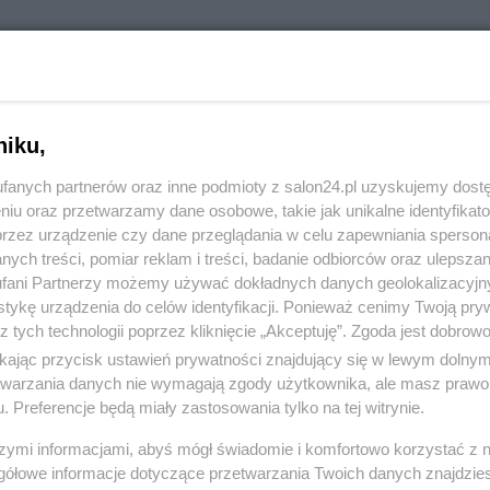
niku,
fanych partnerów oraz inne podmioty z salon24.pl uzyskujemy dost
niu oraz przetwarzamy dane osobowe, takie jak unikalne identyfikat
przez urządzenie czy dane przeglądania w celu zapewniania sperson
ych treści, pomiar reklam i treści, badanie odbiorców oraz ulepszan
fani Partnerzy możemy używać dokładnych danych geolokalizacyjn
tykę urządzenia do celów identyfikacji. Ponieważ cenimy Twoją pry
z tych technologii poprzez kliknięcie „Akceptuję”. Zgoda jest dobro
ikając przycisk ustawień prywatności znajdujący się w lewym dolny
etwarzania danych nie wymagają zgody użytkownika, ale masz prawo 
. Preferencje będą miały zastosowania tylko na tej witrynie.
szymi informacjami, abyś mógł świadomie i komfortowo korzystać z
gółowe informacje dotyczące przetwarzania Twoich danych znajdzi