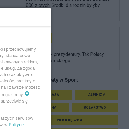
800 złotych. Środki dla rodzin byłyby
ogromne
Prezydent
ęp i przechowujemy
Pierwszy rok prezydentury. Tak Polacy
ory, standardowe
oceniają Nawrockiego
alizowanych reklam,
ie usług. Za zgodą
ych oraz aktywnie
Podobne tematy w Sport
watność, prosimy o
wolna i zawsze możesz
m rogu strony
.
EKSTRAKLASA
ALPINIZM
sprzeciwić się
PIŁKA NOŻNA
KOLARSTWO
 naszych serwisów
PIŁKA RĘCZNA
esz w
Polityce