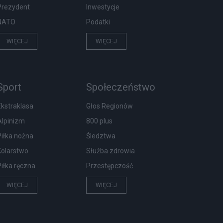
Prezydent
Inwestycje
NATO
Podatki
WIĘCEJ
WIĘCEJ
Sport
Społeczeństwo
Ekstraklasa
Głos Regionów
Alpinizm
800 plus
Piłka nożna
Śledztwa
Kolarstwo
Służba zdrowia
Piłka ręczna
Przestępczość
WIĘCEJ
WIĘCEJ