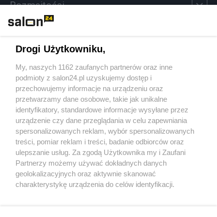
Rozmaitości
Technologie
Drogi Użytkowniku,
Sport
My, naszych 1162 zaufanych partnerów oraz inne
podmioty z salon24.pl uzyskujemy dostęp i
Społeczeństwo
przechowujemy informacje na urządzeniu oraz
przetwarzamy dane osobowe, takie jak unikalne
Kultura
identyfikatory, standardowe informacje wysyłane przez
urządzenie czy dane przeglądania w celu zapewniania
spersonalizowanych reklam, wybór spersonalizowanych
treści, pomiar reklam i treści, badanie odbiorców oraz
ulepszanie usług. Za zgodą Użytkownika my i Zaufani
X
Facebook
Instagram
Youtube
Partnerzy możemy używać dokładnych danych
geolokalizacyjnych oraz aktywnie skanować
charakterystykę urządzenia do celów identyfikacji.
Web Content Media sp. z o. o. © 2022
Ponieważ cenimy Twoją prywatność, prosimy o zgodę na
korzystanie z tych technologii poprzez kliknięcie
„Akceptuję”. Zgoda jest dobrowolna i zawsze możesz ją