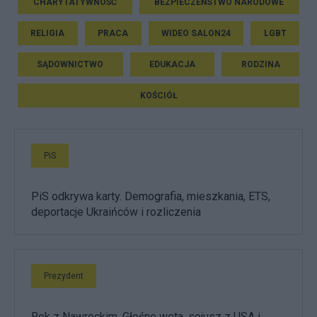
CHARYTATYWNOŚĆ
BEZPIECZEŃSTWO NARODOWE
RELIGIA
PRACA
WIDEO SALON24
LGBT
SĄDOWNICTWO
EDUKACJA
RODZINA
KOŚCIÓŁ
PiS
PiS odkrywa karty. Demografia, mieszkania, ETS,
deportacje Ukraińców i rozliczenia
Prezydent
Rok z Nawrockim. Głośne weta, sojusz z USA i