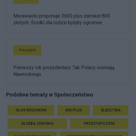
Morawiecki proponuje 3600 plus zamiast 800
złotych. Środki dla rodzin byłyby ogromne
Prezydent
Pierwszy rok prezydentury. Tak Polacy oceniają
Nawrockiego
Podobne tematy w Społeczeństwo
GŁOS REGIONÓW
800 PLUS
ŚLEDZTWA
SŁUŻBA ZDROWIA
PRZESTĘPCZOŚĆ