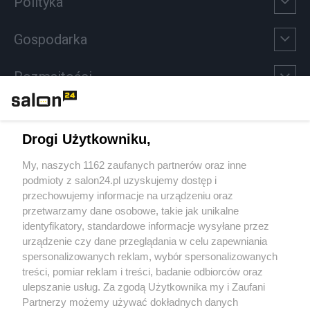
Polityka
Gospodarka
Rozmaitości
Technologie
Drogi Użytkowniku,
Sport
My, naszych 1162 zaufanych partnerów oraz inne
podmioty z salon24.pl uzyskujemy dostęp i
Społeczeństwo
przechowujemy informacje na urządzeniu oraz
przetwarzamy dane osobowe, takie jak unikalne
Kultura
identyfikatory, standardowe informacje wysyłane przez
urządzenie czy dane przeglądania w celu zapewniania
spersonalizowanych reklam, wybór spersonalizowanych
treści, pomiar reklam i treści, badanie odbiorców oraz
ulepszanie usług. Za zgodą Użytkownika my i Zaufani
X
Facebook
Instagram
Youtube
Partnerzy możemy używać dokładnych danych