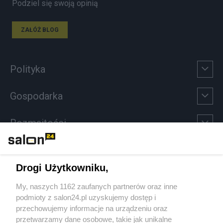
Podziel się swoją opinią
ZAŁÓŻ BLOG
Polityka
Gospodarka
Rozmaitości
Technologie
Drogi Użytkowniku,
Sport
My, naszych 1162 zaufanych partnerów oraz inne
podmioty z salon24.pl uzyskujemy dostęp i
Społeczeństwo
przechowujemy informacje na urządzeniu oraz
przetwarzamy dane osobowe, takie jak unikalne