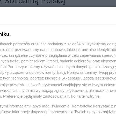
 Solidarną Polską
RÓĆ DO NOTKI
niku,
fanych partnerów oraz inne podmioty z salon24.pl uzyskujemy dost
niu oraz przetwarzamy dane osobowe, takie jak unikalne identyfikat
przez urządzenie czy dane przeglądania w celu zapewniania sperson
ych treści, pomiar reklam i treści, badanie odbiorców oraz ulepszan
fani Partnerzy możemy używać dokładnych danych geolokalizacyjn
tykę urządzenia do celów identyfikacji. Ponieważ cenimy Twoją pry
z tych technologii poprzez kliknięcie „Akceptuję”. Zgoda jest dobro
ikając przycisk ustawień prywatności znajdujący się w lewym dolny
etwarzania danych nie wymagają zgody użytkownika, ale masz prawo 
. Preferencje będą miały zastosowania tylko na tej witrynie.
Polityka
Gospodarka
szymi informacjami, abyś mógł świadomie i komfortowo korzystać z
gółowe informacje dotyczące przetwarzania Twoich danych znajdzi
PiS
Biznes