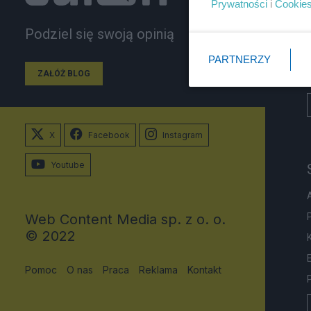
Prywatności
i
Cookie
Podziel się swoją opinią
PARTNERZY
ZAŁÓŻ BLOG
X
Facebook
Instagram
Youtube
Web Content Media sp. z o. o.
© 2022
Pomoc
O nas
Praca
Reklama
Kontakt