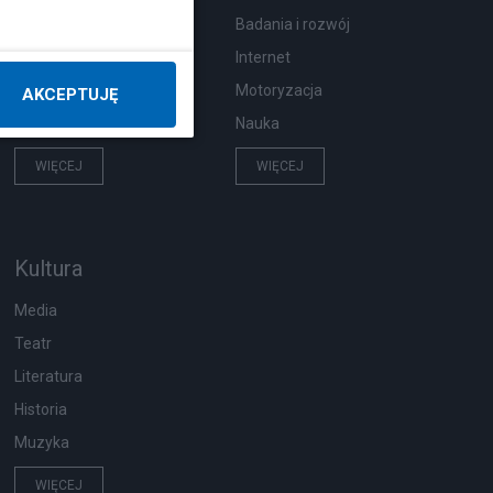
Moda i uroda
Badania i rozwój
Hobby
Internet
Pogoda
Motoryzacja
AKCEPTUJĘ
Zwierzęta
Nauka
WIĘCEJ
WIĘCEJ
Kultura
Media
Teatr
Literatura
Historia
Muzyka
WIĘCEJ