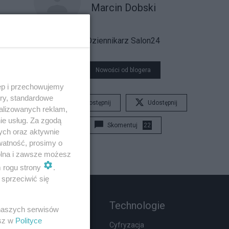
Marcin Dobski
Dziennikarz Salon24
Nowości od blogera
ęp i przechowujemy
ory, standardowe
Udostępnij
Udostępnij
alizowanych reklam,
ie usług. Za zgodą
Skomentuj
22
ych oraz aktywnie
watność, prosimy o
wolna i zawsze możesz
m rogu strony
.
sprzeciwić się
Rozmaitości
Technologie
 naszych serwisów
esz w
Polityce
Wypadki
Cyfryzacja