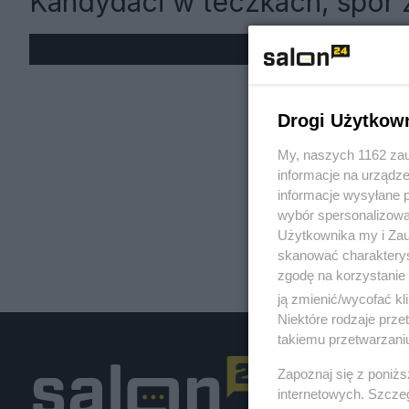
Kandydaci w teczkach, spór z
« W
Drogi Użytkow
My, naszych 1162 zau
informacje na urządze
informacje wysyłane 
wybór spersonalizowan
Użytkownika my i Zau
skanować charakterys
zgodę na korzystanie 
ją zmienić/wycofać kl
Niektóre rodzaje prz
takiemu przetwarzaniu
Zapoznaj się z poniż
internetowych. Szcze