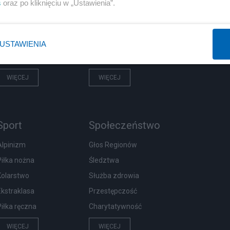
s
oraz po kliknięciu w „Ustawienia”.
Rząd
Pieniądze
Prezydent
Centralny Port Komunikacyjny
NATO
Inwestycje
USTAWIENIA
KO
Podatki
WIĘCEJ
WIĘCEJ
Sport
Społeczeństwo
Alpinizm
Głos Regionów
Piłka nożna
Śledztwa
Kolarstwo
Służba zdrowia
Ekstraklasa
Przestępczość
Piłka ręczna
Charytatywność
WIĘCEJ
WIĘCEJ