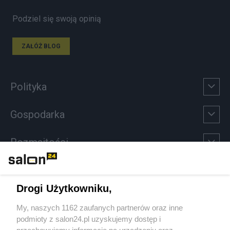
Podziel się swoją opinią
ZAŁÓŻ BLOG
Polityka
Gospodarka
Rozmaitości
Technologie
Drogi Użytkowniku,
Sport
My, naszych 1162 zaufanych partnerów oraz inne
podmioty z salon24.pl uzyskujemy dostęp i
Społeczeństwo