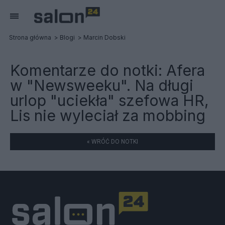
Strona główna
Blogi
Marcin Dobski
Komentarze do notki:
Afera
w "Newsweeku". Na długi
urlop "uciekła" szefowa HR,
Lis nie wyleciał za mobbing
« WRÓĆ DO NOTKI