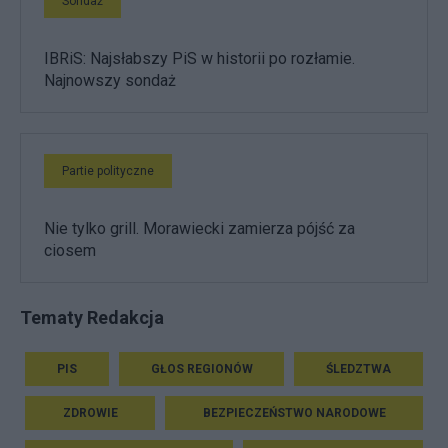
Sondaż
IBRiS: Najsłabszy PiS w historii po rozłamie.
Najnowszy sondaż
Partie polityczne
Nie tylko grill. Morawiecki zamierza pójść za
ciosem
Tematy Redakcja
PIS
GŁOS REGIONÓW
ŚLEDZTWA
ZDROWIE
BEZPIECZEŃSTWO NARODOWE