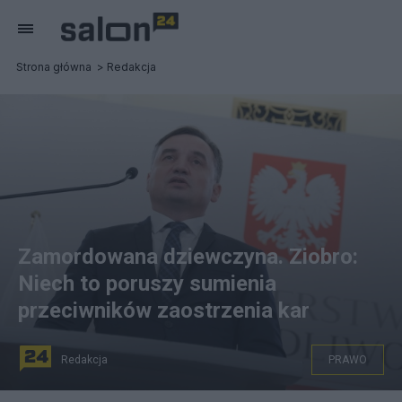
Strona główna
Redakcja
Zamordowana dziewczyna. Ziobro:
Niech to poruszy sumienia
przeciwników zaostrzenia kar
Redakcja
PRAWO
Minister sprawiedliwości Zbigniew Ziobro. Fot. PAP