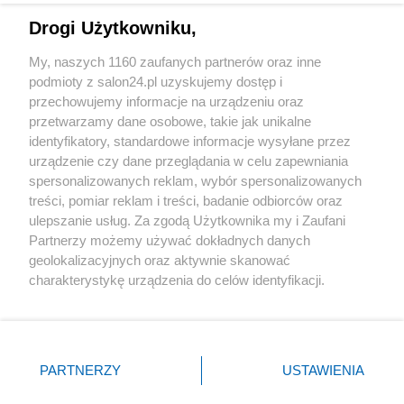
Drogi Użytkowniku,
Sport
My, naszych 1160 zaufanych partnerów oraz inne
podmioty z salon24.pl uzyskujemy dostęp i
Społeczeństwo
przechowujemy informacje na urządzeniu oraz
przetwarzamy dane osobowe, takie jak unikalne
Kultura
identyfikatory, standardowe informacje wysyłane przez
urządzenie czy dane przeglądania w celu zapewniania
spersonalizowanych reklam, wybór spersonalizowanych
treści, pomiar reklam i treści, badanie odbiorców oraz
ulepszanie usług. Za zgodą Użytkownika my i Zaufani
X
Facebook
Instagram
Youtube
Partnerzy możemy używać dokładnych danych
geolokalizacyjnych oraz aktywnie skanować
charakterystykę urządzenia do celów identyfikacji.
Web Content Media sp. z o. o. © 2022
Ponieważ cenimy Twoją prywatność, prosimy o zgodę na
korzystanie z tych technologii poprzez kliknięcie
„Akceptuję”. Zgoda jest dobrowolna i zawsze możesz ją
Pomoc
O nas
Praca
Reklama
Kontakt
zmienić/wycofać klikając przycisk ustawień prywatności
PARTNERZY
USTAWIENIA
znajdujący się w lewym dolnym rogu strony
. Niektóre
rodzaje przetwarzania danych nie wymagają zgody