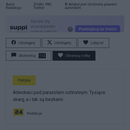
Autor:
Źródło: PAP,
© Artykuł jest chroniony prawem
Redakcja
Twitter
autorskim.
Udostępnij
Udostępnij
Lubię to!
Skomentuj
112
Obserwuj notkę
Polityka
Adwokaci pod parasolem ochronnym. Tysiące
skarg, a i tak są bezkarni
Redakcja