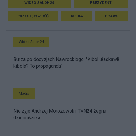
WIDEO SALON24
PREZYDENT
PRZESTĘPCZOŚĆ
MEDIA
PRAWO
Wideo Salon24
Burza po decyzjach Nawrockiego. "Kibol ułaskawił
kibola? To propaganda"
Media
Nie żyje Andrzej Morozowski. TVN24 żegna
dziennikarza