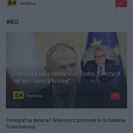
Redakcja
207
#
KO
Pierwsza taka deklaracja Tuska. "Giertych
nie jest świętą krową"
Redakcja
91
Tomograf na denacie? Arłukowicz porównał to do badania
Tutanchamona