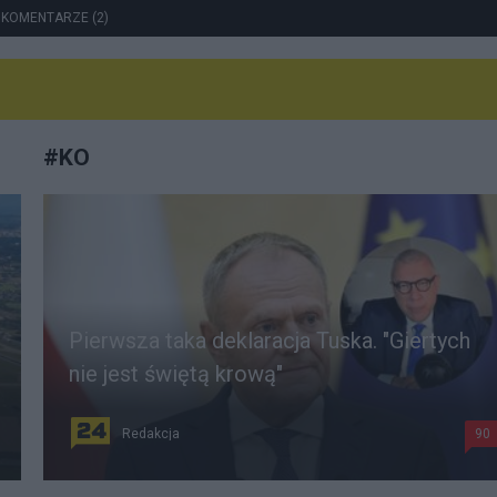
 KOMENTARZE (2)
#
KO
Pierwsza taka deklaracja Tuska. "Giertych
nie jest świętą krową"
Redakcja
90