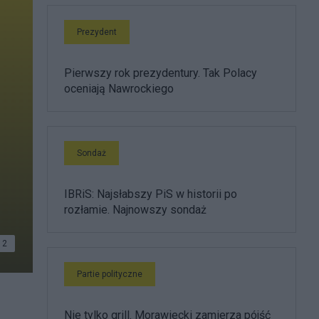
Prezydent
Pierwszy rok prezydentury. Tak Polacy
oceniają Nawrockiego
Sondaż
IBRiS: Najsłabszy PiS w historii po
rozłamie. Najnowszy sondaż
2
Partie polityczne
Nie tylko grill. Morawiecki zamierza pójść