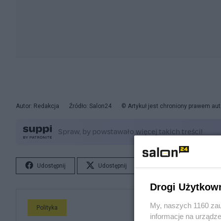
Autor: Redakcja
Źródło: Salon24
© Artykuł jest chroniony prawem aut
Udostępnij
Udostępnij
Lubię to!
S
Drogi Użytkow
My, naszych 1160 zau
Polityka
informacje na urządze