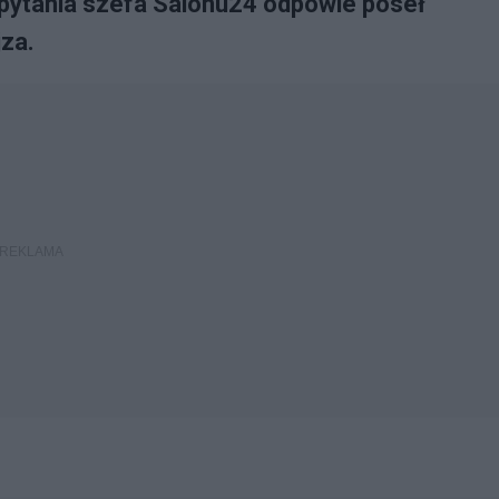
pytania szefa Salonu24 odpowie poseł
za.