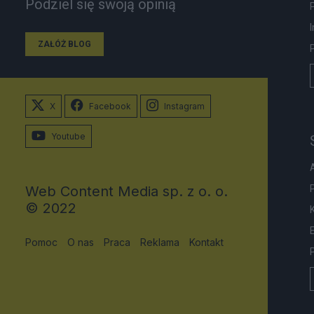
Podziel się swoją opinią
ZAŁÓŻ BLOG
X
Facebook
Instagram
Youtube
Web Content Media sp. z o. o.
© 2022
Pomoc
O nas
Praca
Reklama
Kontakt