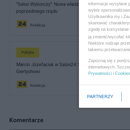
informacje wysyłane 
"Salon Wyborczy": Nowa władza wchodzi w buty
wybór spersonalizowan
poprzedniego rządu
Użytkownika my i Zau
skanować charakterys
Redakcja
zgodę na korzystanie 
ją zmienić/wycofać kl
Niektóre rodzaje prz
takiemu przetwarzaniu
Polityka
Zapoznaj się z poniż
Marcin Józefaciuk w Salon24: Strajkowałem przeciwko
internetowych. Szcze
Giertychowi
Prywatności
i
Cookie
Redakcja
PARTNERZY
Komentarze