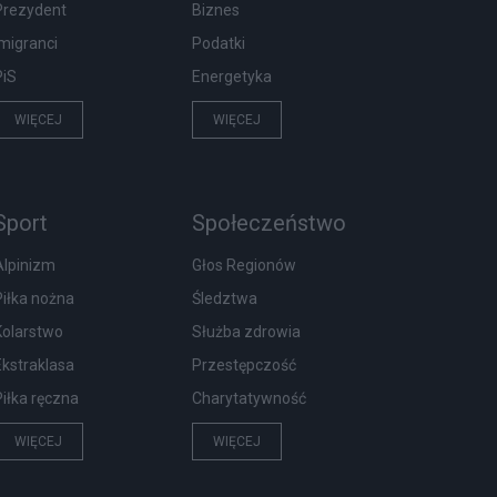
Prezydent
Biznes
Imigranci
Podatki
PiS
Energetyka
WIĘCEJ
WIĘCEJ
Sport
Społeczeństwo
Alpinizm
Głos Regionów
Piłka nożna
Śledztwa
Kolarstwo
Służba zdrowia
Ekstraklasa
Przestępczość
Piłka ręczna
Charytatywność
WIĘCEJ
WIĘCEJ