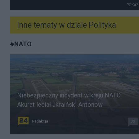
POKAŻ
Inne tematy w dziale
Polityka
#
NATO
Niebezpieczny incydent w kraju NATO.
Akurat leciał ukraiński Antonow
Redakcja
33