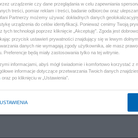
przez urządzenie czy dane przeglądania w celu zapewniania sperson
Sawicki: Tusk zaprzecza, ale będzie startował na
ych treści, pomiar reklam i treści, badanie odbiorców oraz ulepszan
prezydenta. Już realizuje strategię
fani Partnerzy możemy używać dokładnych danych geolokalizacyjn
tykę urządzenia do celów identyfikacji. Ponieważ cenimy Twoją pry
Redakcja
z tych technologii poprzez kliknięcie „Akceptuję”. Zgoda jest dobro
ikając przycisk ustawień prywatności znajdujący się w lewym dolny
etwarzania danych nie wymagają zgody użytkownika, ale masz prawo 
. Preferencje będą miały zastosowania tylko na tej witrynie.
Polityka
szymi informacjami, abyś mógł świadomie i komfortowo korzystać z
TYLKO U NAS. Jasina ostro o szefie MSZ za PiS: On
gółowe informacje dotyczące przetwarzania Twoich danych znajdzi
nie rozumiał mediów
s
oraz po kliknięciu w „Ustawienia”.
Redakcja
USTAWIENIA