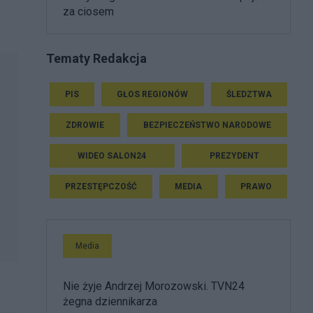
za ciosem
Tematy Redakcja
PIS
GŁOS REGIONÓW
ŚLEDZTWA
ZDROWIE
BEZPIECZEŃSTWO NARODOWE
WIDEO SALON24
PREZYDENT
PRZESTĘPCZOŚĆ
MEDIA
PRAWO
Media
Nie żyje Andrzej Morozowski. TVN24
żegna dziennikarza