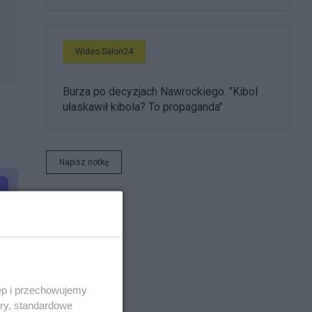
Wideo Salon24
Burza po decyzjach Nawrockiego. "Kibol
ułaskawił kibola? To propaganda"
Napisz notkę
ęp i przechowujemy
ory, standardowe