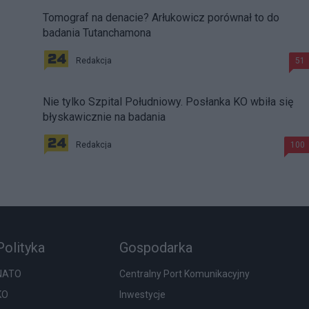
Tomograf na denacie? Arłukowicz porównał to do
badania Tutanchamona
Redakcja
51
Nie tylko Szpital Południowy. Posłanka KO wbiła się
błyskawicznie na badania
Redakcja
100
Polityka
Gospodarka
NATO
Centralny Port Komunikacyjny
KO
Inwestycje