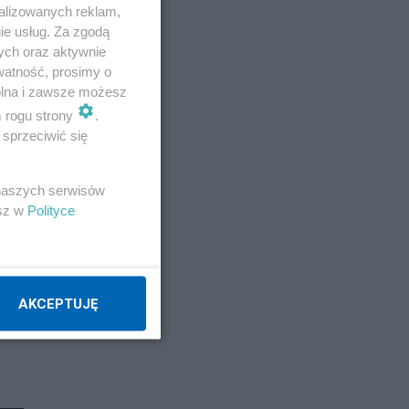
alizowanych reklam,
ie usług. Za zgodą
ych oraz aktywnie
watność, prosimy o
wolna i zawsze możesz
m rogu strony
.
sprzeciwić się
 naszych serwisów
esz w
Polityce
AKCEPTUJĘ