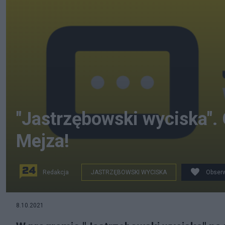
"Jastrzębowski wyciska"
Mejza!
Redakcja
JASTRZĘBOWSKI WYCISKA
Obserw
"Jastrzębowski wyciska" w Salonie24.
8.10.2021