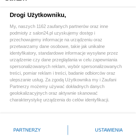
Technologie
Drogi Użytkowniku,
Sport
My, naszych 1162 zaufanych partnerów oraz inne
podmioty z salon24.pl uzyskujemy dostęp i
Społeczeństwo
przechowujemy informacje na urządzeniu oraz
przetwarzamy dane osobowe, takie jak unikalne
Kultura
identyfikatory, standardowe informacje wysyłane przez
urządzenie czy dane przeglądania w celu zapewniania
spersonalizowanych reklam, wybór spersonalizowanych
treści, pomiar reklam i treści, badanie odbiorców oraz
ulepszanie usług. Za zgodą Użytkownika my i Zaufani
X
Facebook
Instagram
Youtube
Partnerzy możemy używać dokładnych danych
geolokalizacyjnych oraz aktywnie skanować
charakterystykę urządzenia do celów identyfikacji.
Web Content Media sp. z o. o. © 2022
Ponieważ cenimy Twoją prywatność, prosimy o zgodę na
korzystanie z tych technologii poprzez kliknięcie
„Akceptuję”. Zgoda jest dobrowolna i zawsze możesz ją
Pomoc
O nas
Praca
Reklama
Kontakt
zmienić/wycofać klikając przycisk ustawień prywatności
PARTNERZY
USTAWIENIA
znajdujący się w lewym dolnym rogu strony
. Niektóre