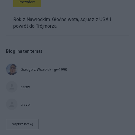
Prezydent
Rok z Nawrockim. Głośne weta, sojusz z USA i
powrót do Trójmorza
Blogi na ten temat
Grzegorz Wszołek - gw1990
catrw
bravor
Napisz notkę