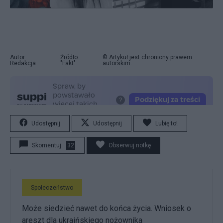
Autor:
Źródło:
© Artykuł jest chroniony prawem
Redakcja
"Fakt"
autorskim.
Udostępnij
Udostępnij
Lubię to!
Skomentuj
32
Obserwuj notkę
Społeczeństwo
Może siedzieć nawet do końca życia. Wniosek o
areszt dla ukraińskiego nożownika