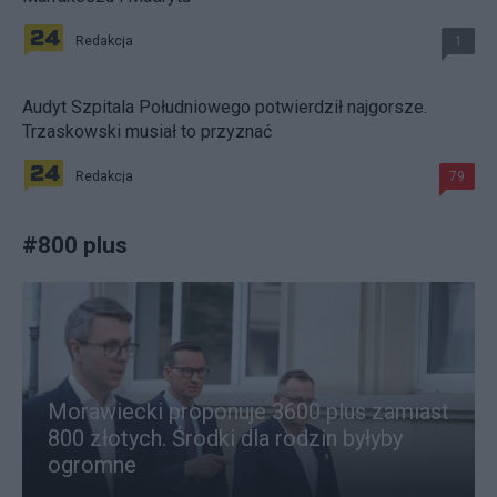
Redakcja
1
Audyt Szpitala Południowego potwierdził najgorsze.
Trzaskowski musiał to przyznać
Redakcja
79
#
800 plus
Morawiecki proponuje 3600 plus zamiast
800 złotych. Środki dla rodzin byłyby
ogromne