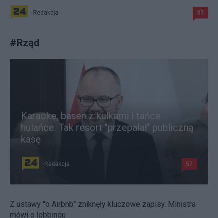
Redakcja
85
#
Rząd
Karaoke, basen z kulkami i tańce
hulańce. Tak resort "przepalał" publiczną
kasę
Redakcja
57
Z ustawy "o Airbnb" zniknęły kluczowe zapisy. Ministra
mówi o lobbingu