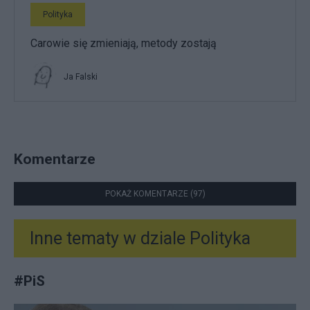
Polityka
Carowie się zmieniają, metody zostają
Ja Falski
Komentarze
POKAŻ KOMENTARZE (97)
Inne tematy w dziale
Polityka
#
PiS