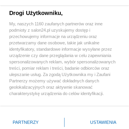
Technologie
Drogi Użytkowniku,
Sport
My, naszych 1160 zaufanych partnerów oraz inne
podmioty z salon24.pl uzyskujemy dostęp i
Społeczeństwo
przechowujemy informacje na urządzeniu oraz
przetwarzamy dane osobowe, takie jak unikalne
Kultura
identyfikatory, standardowe informacje wysyłane przez
urządzenie czy dane przeglądania w celu zapewniania
spersonalizowanych reklam, wybór spersonalizowanych
treści, pomiar reklam i treści, badanie odbiorców oraz
ulepszanie usług. Za zgodą Użytkownika my i Zaufani
X
Facebook
Instagram
Youtube
Partnerzy możemy używać dokładnych danych
geolokalizacyjnych oraz aktywnie skanować
charakterystykę urządzenia do celów identyfikacji.
Web Content Media sp. z o. o. © 2022
Ponieważ cenimy Twoją prywatność, prosimy o zgodę na
korzystanie z tych technologii poprzez kliknięcie
„Akceptuję”. Zgoda jest dobrowolna i zawsze możesz ją
Pomoc
O nas
Praca
Reklama
Kontakt
zmienić/wycofać klikając przycisk ustawień prywatności
PARTNERZY
USTAWIENIA
znajdujący się w lewym dolnym rogu strony
. Niektóre