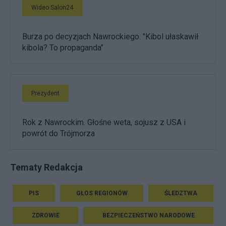
Wideo Salon24
Burza po decyzjach Nawrockiego. "Kibol ułaskawił
kibola? To propaganda"
Prezydent
Rok z Nawrockim. Głośne weta, sojusz z USA i
powrót do Trójmorza
Tematy Redakcja
PIS
GŁOS REGIONÓW
ŚLEDZTWA
ZDROWIE
BEZPIECZEŃSTWO NARODOWE