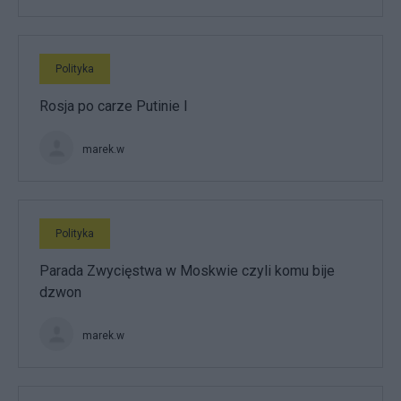
Polityka
Rosja po carze Putinie I
marek.w
Polityka
Parada Zwycięstwa w Moskwie czyli komu bije
dzwon
marek.w