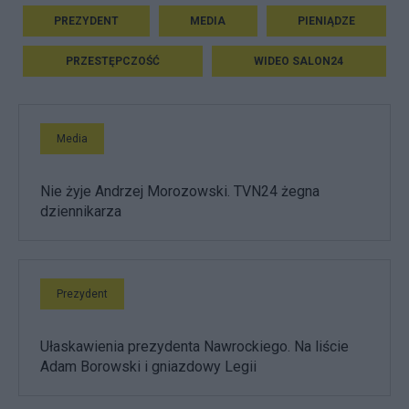
PREZYDENT
MEDIA
PIENIĄDZE
PRZESTĘPCZOŚĆ
WIDEO SALON24
Media
Nie żyje Andrzej Morozowski. TVN24 żegna
dziennikarza
Prezydent
Ułaskawienia prezydenta Nawrockiego. Na liście
Adam Borowski i gniazdowy Legii