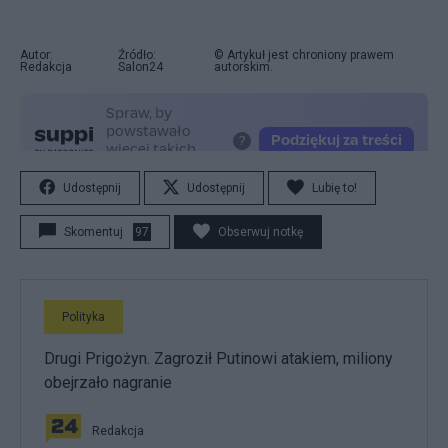
Autor:
Źródło:
© Artykuł jest chroniony prawem
Redakcja
Salon24
autorskim.
Udostępnij
Udostępnij
Lubię to!
Skomentuj
97
Obserwuj notkę
Polityka
Drugi Prigożyn. Zagroził Putinowi atakiem, miliony
obejrzało nagranie
Redakcja