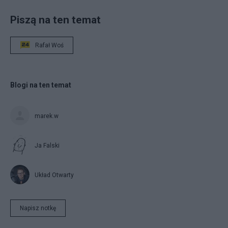
Piszą na ten temat
Rafał Woś
Blogi na ten temat
marek.w
Ja Falski
Układ Otwarty
Napisz notkę