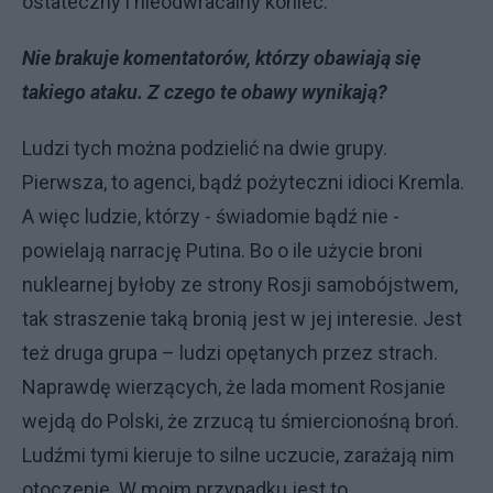
ostateczny i nieodwracalny koniec.
Nie brakuje komentatorów, którzy obawiają się
takiego ataku. Z czego te obawy wynikają?
Ludzi tych można podzielić na dwie grupy.
Pierwsza, to agenci, bądź pożyteczni idioci Kremla.
A więc ludzie, którzy - świadomie bądź nie -
powielają narrację Putina. Bo o ile użycie broni
nuklearnej byłoby ze strony Rosji samobójstwem,
tak straszenie taką bronią jest w jej interesie. Jest
też druga grupa – ludzi opętanych przez strach.
Naprawdę wierzących, że lada moment Rosjanie
wejdą do Polski, że zrzucą tu śmiercionośną broń.
Ludźmi tymi kieruje to silne uczucie, zarażają nim
otoczenie. W moim przypadku jest to