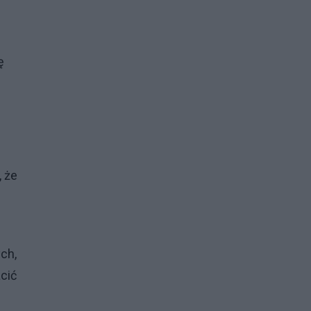
ę
, że
ch,
cić