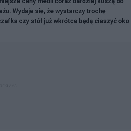
iejsze ceny mebli coraz bardziej kuszą do
żu. Wydaje się, że wystarczy trochę
szafka czy stół już wkrótce będą cieszyć oko