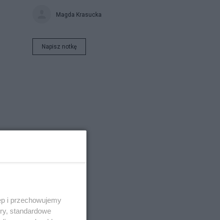
Magda Krasucka
Napisz notkę
ęp i przechowujemy
ory, standardowe