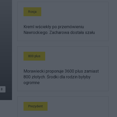
Rosja
Kreml wściekły po przemówieniu
Nawrockiego. Zacharowa dostała szału
800 plus
Morawiecki proponuje 3600 plus zamiast
800 złotych. Środki dla rodzin byłyby
ogromne
8
Prezydent