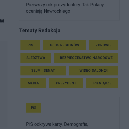
Pierwszy rok prezydentury. Tak Polacy
oceniają Nawrockiego
 w
Tematy Redakcja
PIS
GŁOS REGIONÓW
ZDROWIE
ŚLEDZTWA
BEZPIECZEŃSTWO NARODOWE
SEJM I SENAT
WIDEO SALON24
MEDIA
PREZYDENT
PIENIĄDZE
PiS
PiS odkrywa karty. Demografia,