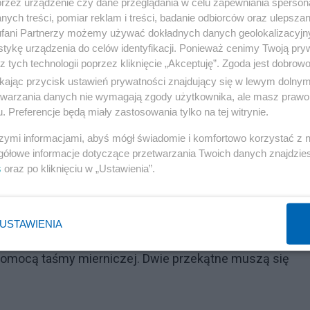
przez urządzenie czy dane przeglądania w celu zapewniania sperson
ożoności zadania. Kompletność narzędzi jest bardzo waż
ych treści, pomiar reklam i treści, badanie odbiorców oraz ulepszan
fani Partnerzy możemy używać dokładnych danych geolokalizacyjn
tykę urządzenia do celów identyfikacji. Ponieważ cenimy Twoją pry
z tych technologii poprzez kliknięcie „Akceptuję”. Zgoda jest dobro
dzić integralność wszystkich elementów mebli i ich
ikając przycisk ustawień prywatności znajdujący się w lewym dolny
zmyślnego rozpakowywania. Pomieszanie elementów
etwarzania danych nie wymagają zgody użytkownika, ale masz prawo 
. Preferencje będą miały zastosowania tylko na tej witrynie.
szymi informacjami, abyś mógł świadomie i komfortowo korzystać z
ie uszkodzić pokrycia elementów mebli oraz samej podło
gółowe informacje dotyczące przetwarzania Twoich danych znajdzi
s
oraz po kliknięciu w „Ustawienia”.
Reklama
USTAWIENIA
 z instrukcją. Po zmontowaniu poszczególnych element
a pomocą taśmy mierniczej. Dwie przekątne muszą się