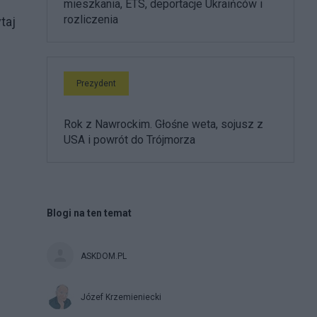
mieszkania, ETS, deportacje Ukraińców i
rozliczenia
taj
Prezydent
Rok z Nawrockim. Głośne weta, sojusz z
USA i powrót do Trójmorza
Blogi na ten temat
ASKDOM.PL
Józef Krzemieniecki