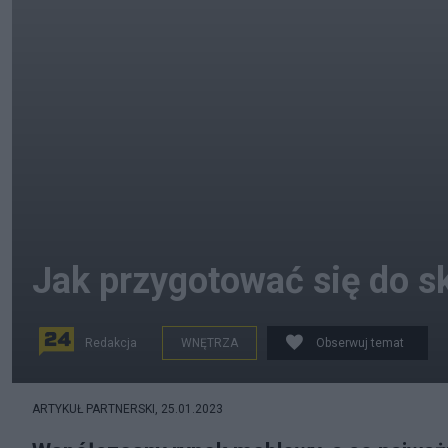
Jak przygotować się do s
Redakcja
WNĘTRZA
Obserwuj temat
Jak przygotować się so składania mebli?
ARTYKUŁ PARTNERSKI,
25.01.2023