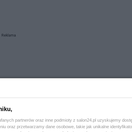
Reklama
niku,
Reklama
fanych partnerów oraz inne podmioty z salon24.pl uzyskujemy dost
niu oraz przetwarzamy dane osobowe, takie jak unikalne identyfikat