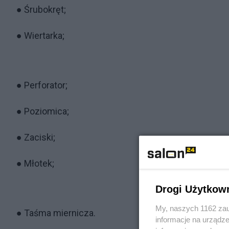
● Śrubokręt;
● Wiertarka;
● Perforator;
● Poziomica;
● Zaciski;
● Młotek;
Drogi Użytkow
My, naszych 1162 zau
● Taśma miernicza.
informacje na urządze