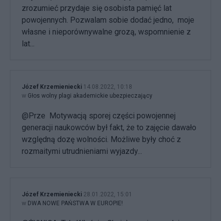
zrozumieć przydaje się osobista pamięć lat
powojennych. Pozwalam sobie dodać jedno, moje
własne i nieporównywalne grozą, wspomnienie z
lat...
Józef Krzemieniecki
14.08.2022, 10:18
w
Głos wolny plagi akademickie ubezpieczający
@Prze Motywacją sporej części powojennej
generacji naukowców był fakt, że to zajęcie dawało
względną dozę wolności. Możliwe były choć z
rozmaitymi utrudnieniami wyjazdy...
Józef Krzemieniecki
28.01.2022, 15:01
w
DWA NOWE PAŃSTWA W EUROPIE!