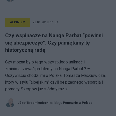
ALPINIZM
28.01.2018, 11:04
Czy wspinacze na Nanga Parbat “powinni
się ubezpieczyć”. Czy pamiętamy tę
historyczną radę
Czy można było tego wszystkiego uniknąć i
zminimalizować problemy na Nanga Parbat ? –
Oczywiście chodzi mi o Polaka, Tomasza Mackiewicza,
który w stylu “alpejskim” czyli bez żadnego wsparcia i
pomocy Szerpów już siódmy raz z...
Józef Krzemieniecki
na blogu
Ponownie w Polsce