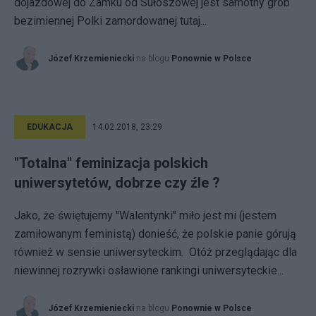
dojazdowej do Zamku od Sułoszowej jest samotny grób
bezimiennej Polki zamordowanej tutaj...
Józef Krzemieniecki
na blogu
Ponownie w Polsce
EDUKACJA
14.02.2018, 23:29
"Totalna" feminizacja polskich
uniwersytetów, dobrze czy źle ?
Jako, że świętujemy "Walentynki" miło jest mi (jestem
zamiłowanym feministą) donieść, że polskie panie górują
również w sensie uniwersyteckim. Otóż przeglądając dla
niewinnej rozrywki osławione rankingi uniwersyteckie...
Józef Krzemieniecki
na blogu
Ponownie w Polsce