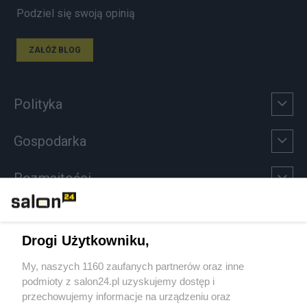
Podziel się swoją opinią
ZAŁÓŻ BLOG
Polityka
Gospodarka
Rozmaitości
Technologie
Drogi Użytkowniku,
Sport
My, naszych 1160 zaufanych partnerów oraz inne
podmioty z salon24.pl uzyskujemy dostęp i
Społeczeństwo
przechowujemy informacje na urządzeniu oraz