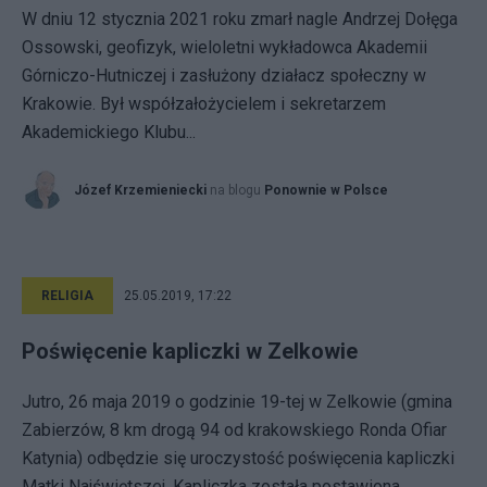
W dniu 12 stycznia 2021 roku zmarł nagle Andrzej Dołęga
Ossowski, geofizyk, wieloletni wykładowca Akademii
Górniczo-Hutniczej i zasłużony działacz społeczny w
Krakowie. Był współzałożycielem i sekretarzem
Akademickiego Klubu...
Józef Krzemieniecki
na blogu
Ponownie w Polsce
RELIGIA
25.05.2019, 17:22
Poświęcenie kapliczki w Zelkowie
Jutro, 26 maja 2019 o godzinie 19-tej w Zelkowie (gmina
Zabierzów, 8 km drogą 94 od krakowskiego Ronda Ofiar
Katynia) odbędzie się uroczystość poświęcenia kapliczki
Matki Najświętszej. Kapliczka została postawiona