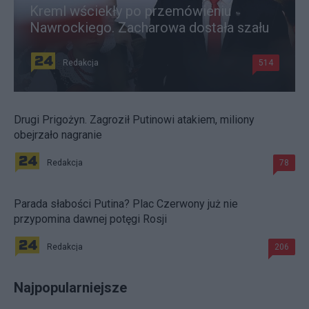
Kreml wściekły po przemówieniu
Nawrockiego. Zacharowa dostała szału
Redakcja
514
Drugi Prigożyn. Zagroził Putinowi atakiem, miliony
obejrzało nagranie
Redakcja
78
Parada słabości Putina? Plac Czerwony już nie
przypomina dawnej potęgi Rosji
Redakcja
206
Najpopularniejsze