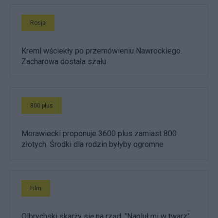
Rosja
Kreml wściekły po przemówieniu Nawrockiego.
Zacharowa dostała szału
800 plus
Morawiecki proponuje 3600 plus zamiast 800
złotych. Środki dla rodzin byłyby ogromne
Film
Olbrychski skarży się na rząd. "Napluł mi w twarz",