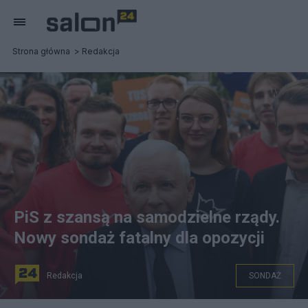
Strona główna
Redakcja
PiS z szansą na samodzielne rządy.
Nowy sondaż fatalny dla opozycji
Redakcja
SONDAŻ
źródło: PiS