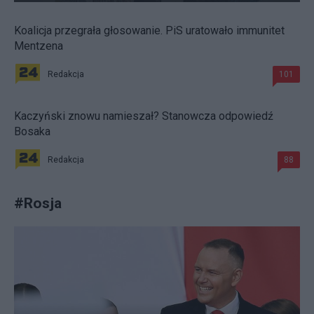
Koalicja przegrała głosowanie. PiS uratowało immunitet
Mentzena
Redakcja
101
Kaczyński znowu namieszał? Stanowcza odpowiedź
Bosaka
Redakcja
88
#
Rosja