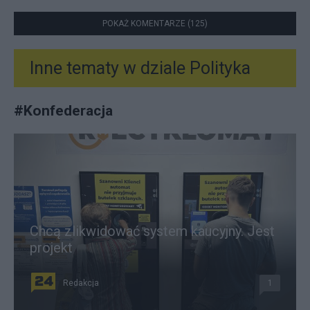
POKAŻ KOMENTARZE (125)
Inne tematy w dziale
Polityka
#
Konfederacja
Chcą zlikwidować system kaucyjny. Jest
projekt
Redakcja
1