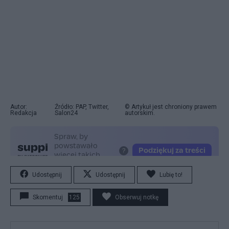
Autor:
Źródło: PAP, Twitter,
© Artykuł jest chroniony prawem
Redakcja
Salon24
autorskim.
Udostępnij
Udostępnij
Lubię to!
Skomentuj
125
Obserwuj notkę