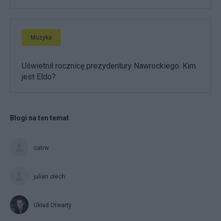
Muzyka
Uświetnił rocznicę prezydentury Nawrockiego. Kim
jest Eldo?
Blogi na ten temat
catrw
julian olech
Układ Otwarty