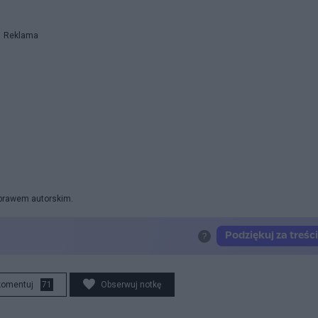
Reklama
 prawem autorskim.
komentuj
71
Obserwuj notkę