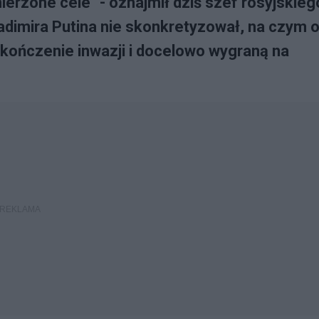
erzone cele" - oznajmił dziś szef rosyjskieg
dimira Putina nie skonkretyzował, na czym 
akończenie inwazji i docelowo wygraną na