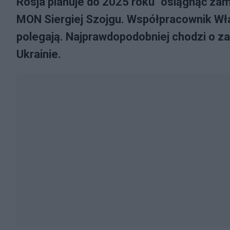
Rosja planuje do 2025 roku "osiągnąć zami
MON Siergiej Szojgu. Współpracownik Wła
polegają. Najprawdopodobniej chodzi o z
Ukrainie.