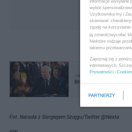
informacje wysyłane 
wybór spersonalizowan
Użytkownika my i Zau
skanować charakterys
zgodę na korzystanie 
ją zmienić/wycofać kl
Niektóre rodzaje prz
takiemu przetwarzaniu
Zapoznaj się z poniż
internetowych. Szcze
Prywatności
i
Cookie
Zobacz także
Bruksela liczyła na to,
PARTNERZY
Fot. Narada z Siergiejem Szojgu/Twitter @Nexta
GW