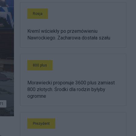
Rosja
Kreml wściekły po przemówieniu
Nawrockiego. Zacharowa dostała szału
800 plus
Morawiecki proponuje 3600 plus zamiast
800 złotych. Środki dla rodzin byłyby
ogromne
71
Prezydent