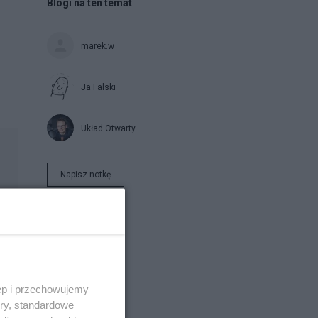
Blogi na ten temat
marek.w
Ja Falski
Układ Otwarty
Napisz notkę
ęp i przechowujemy
ory, standardowe