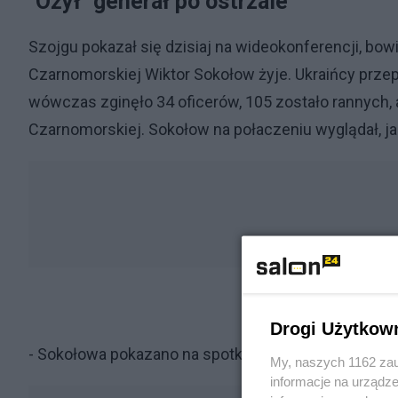
"Ożył" generał po ostrzale
Szojgu pokazał się dzisiaj na wideokonferencji, bo
Czarnomorskiej Wiktor Sokołow żyje. Ukraińcy przep
wówczas zginęło 34 oficerów, 105 zostało rannych, a
Czarnomorskiej. Sokołow na połaczeniu wyglądał, j
Drogi Użytkow
- Sokołowa pokazano na spotkaniu z Szojgu. Połącz
My, naszych 1162 zau
informacje na urządze