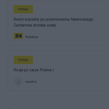
Polityka
Kreml wściekły po przemówieniu Nawrockiego.
Zacharowa dostała szału
Redakcja
Polityka
Rosja po carze Putinie I
marek.w