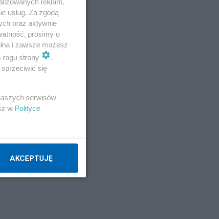
alizowanych reklam,
ie usług. Za zgodą
ych oraz aktywnie
watność, prosimy o
wolna i zawsze możesz
m rogu strony
.
sprzeciwić się
 naszych serwisów
esz w
Polityce
AKCEPTUJĘ