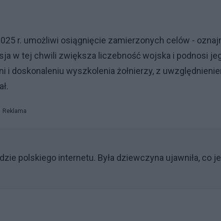
 2025 r. umożliwi osiągnięcie zamierzonych celów - oznaj
sja w tej chwili zwiększa liczebność wojska i podnosi je
 i doskonaleniu wyszkolenia żołnierzy, z uwzględnieni
ał.
Reklama
zie polskiego internetu. Była dziewczyna ujawniła, co je