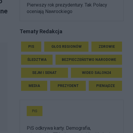
o
Pierwszy rok prezydentury. Tak Polacy
one
oceniają Nawrockiego
Tematy Redakcja
PIS
GŁOS REGIONÓW
ZDROWIE
ŚLEDZTWA
BEZPIECZEŃSTWO NARODOWE
SEJM I SENAT
WIDEO SALON24
MEDIA
PREZYDENT
PIENIĄDZE
PiS
PiS odkrywa karty. Demografia,