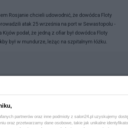
wiem Rosjanie chcieli udowodnić, że dowódca Floty
rowadzili atak 25 września na port w Sewastopolu -
 Kijów podał, że jedną z ofiar był dowódca Floty
akby był w mundurze, leżąc na szpitalnym łóżku.
Reklama
niku,
ył się poprzez łącze wideo - komentowała Nexta.
fanych partnerów oraz inne podmioty z salon24.pl uzyskujemy dost
niu oraz przetwarzamy dane osobowe, takie jak unikalne identyfikat