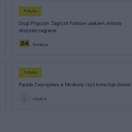
Polityka
Drugi Prigożyn. Zagroził Putinowi atakiem, miliony
obejrzało nagranie
Redakcja
Polityka
Parada Zwycięstwa w Moskwie czyli komu bije dzwon
marek.w