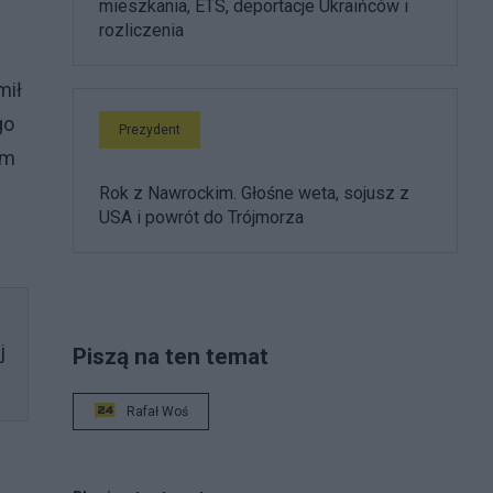
mieszkania, ETS, deportacje Ukraińców i
rozliczenia
mił
go
Prezydent
em
Rok z Nawrockim. Głośne weta, sojusz z
USA i powrót do Trójmorza
j
Piszą na ten temat
Rafał Woś