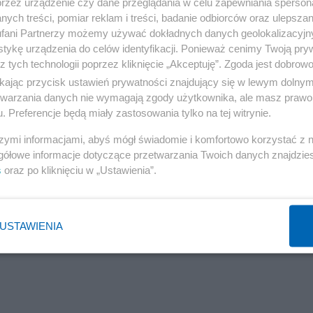
przez urządzenie czy dane przeglądania w celu zapewniania sperson
ych treści, pomiar reklam i treści, badanie odbiorców oraz ulepszan
fani Partnerzy możemy używać dokładnych danych geolokalizacyjn
tykę urządzenia do celów identyfikacji. Ponieważ cenimy Twoją pry
z tych technologii poprzez kliknięcie „Akceptuję”. Zgoda jest dobro
ikając przycisk ustawień prywatności znajdujący się w lewym dolny
etwarzania danych nie wymagają zgody użytkownika, ale masz prawo 
. Preferencje będą miały zastosowania tylko na tej witrynie.
Reklama
szymi informacjami, abyś mógł świadomie i komfortowo korzystać z
gółowe informacje dotyczące przetwarzania Twoich danych znajdzi
s
oraz po kliknięciu w „Ustawienia”.
 że wybory w Polsce wygra Tusk. Panika wśród urzędników
USTAWIENIA