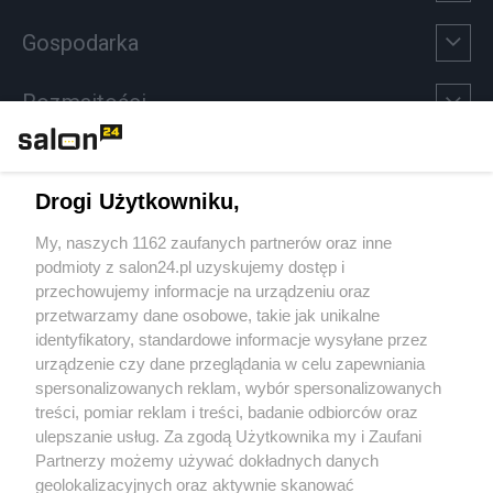
Gospodarka
Rozmaitości
Technologie
Drogi Użytkowniku,
Sport
My, naszych 1162 zaufanych partnerów oraz inne
podmioty z salon24.pl uzyskujemy dostęp i
Społeczeństwo
przechowujemy informacje na urządzeniu oraz
przetwarzamy dane osobowe, takie jak unikalne
Kultura
identyfikatory, standardowe informacje wysyłane przez
urządzenie czy dane przeglądania w celu zapewniania
spersonalizowanych reklam, wybór spersonalizowanych
treści, pomiar reklam i treści, badanie odbiorców oraz
ulepszanie usług. Za zgodą Użytkownika my i Zaufani
X
Facebook
Instagram
Youtube
Partnerzy możemy używać dokładnych danych
geolokalizacyjnych oraz aktywnie skanować