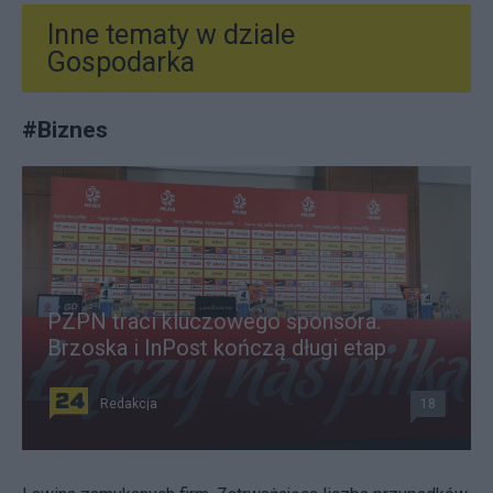
Inne tematy w dziale
Gospodarka
#
Biznes
PZPN traci kluczowego sponsora.
Brzoska i InPost kończą długi etap
Redakcja
18