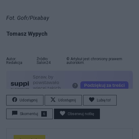
Fot. Gofr/Pixabay
Tomasz Wypych
Autor:
Źródło:
© Artykuł jest chroniony prawem
Redakcja
Salon24
autorskim.
Udostępnij
Udostępnij
Lubię to!
Skomentuj
6
Obserwuj notkę