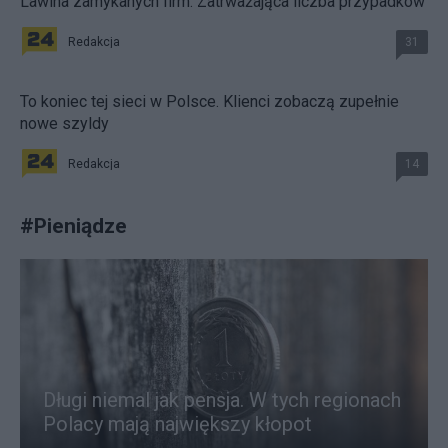
Lawina zamykanych firm. Zatrważająca liczba przypadków
Redakcja
31
To koniec tej sieci w Polsce. Klienci zobaczą zupełnie
nowe szyldy
Redakcja
14
#
Pieniądze
Długi niemal jak pensja. W tych regionach
Polacy mają największy kłopot