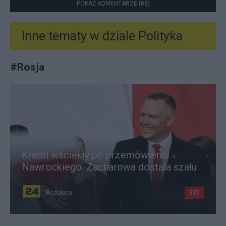
POKAŻ KOMENTARZE (88)
Inne tematy w dziale
Polityka
#
Rosja
Kreml wściekły po przemówieniu
Nawrockiego. Zacharowa dostała szału
Redakcja
335