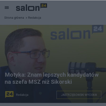
Strona główna
Redakcja
Motyka: Znam lepszych kandydatów
na szefa MSZ niż Sikorski
Redakcja
JASTRZĘBOWSKI WYCISKA
na zdjęciu: rzecznik PSL Miłosz Motyka. fot. Salon24.pl