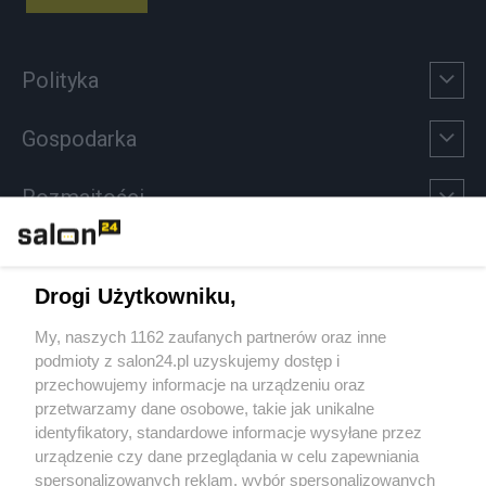
Polityka
Gospodarka
Rozmaitości
Technologie
Drogi Użytkowniku,
Sport
My, naszych 1162 zaufanych partnerów oraz inne
podmioty z salon24.pl uzyskujemy dostęp i
Społeczeństwo
przechowujemy informacje na urządzeniu oraz
przetwarzamy dane osobowe, takie jak unikalne
Kultura
identyfikatory, standardowe informacje wysyłane przez
urządzenie czy dane przeglądania w celu zapewniania
spersonalizowanych reklam, wybór spersonalizowanych