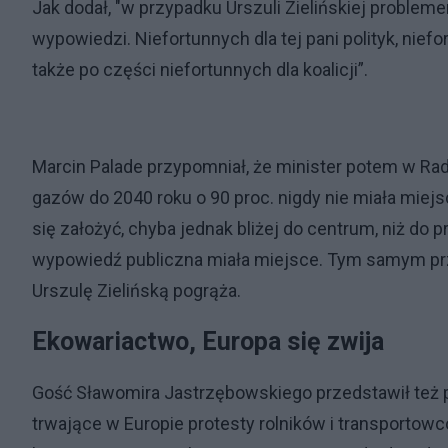
Jak dodał, "w przypadku Urszuli Zielińskiej proble
wypowiedzi. Niefortunnych dla tej pani polityk, niefo
także po części niefortunnych dla koalicji”.
Marcin Palade przypomniał, że minister potem w Rad
gazów do 2040 roku o 90 proc. nigdy nie miała miejs
się założyć, chyba jednak bliżej do centrum, niż do
wypowiedź publiczna miała miejsce. Tym samym przył
Urszulę Zielińską pogrąża.
Ekowariactwo, Europa się zwija
Gość Sławomira Jastrzębowskiego przedstawił też pon
trwające w Europie protesty rolników i transportow