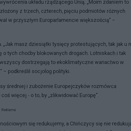
do wywrócenia układu rządzącego Unią. „Moim zdaniem to
złożony z trzech, czterech, pięciu podmiotów różnych
wał w przyszłym Europarlamencie większością” –
. „Jak masz dziesiątki tysięcy protestujących, tak jak u 
ię o tych choćby blokowanych drogach. Lotniskach i tak
raju, wszyscy dostrzegają to ekoklimatyczne wariactwo w
– podkreślił socjolog polityki.
lasy średniej i zubożenie Europejczyków rozmówca
coś więcej - o to, by „zlikwidować Europę”.
Reklama
dnościowym się redukujemy, a Chińczycy się nie redukują