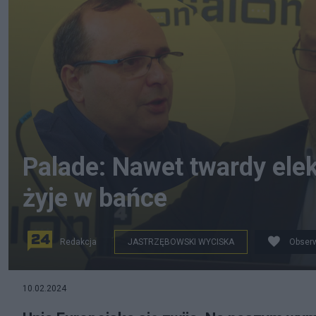
Palade: Nawet twardy ele
żyje w bańce
Redakcja
JASTRZĘBOWSKI WYCISKA
Obserw
na zdjęciu: Marcin Palade i Sławomir Jastrzębowski w 
10.02.2024