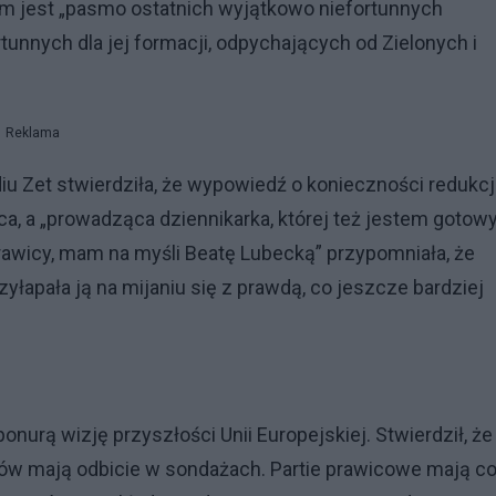
mem jest „pasmo ostatnich wyjątkowo niefortunnych
rtunnych dla jej formacji, odpychających od Zielonych i
Reklama
iu Zet stwierdziła, że wypowiedź o konieczności redukcj
ca, a „prowadząca dziennikarka, której też jestem gotow
 prawicy, mam na myśli Beatę Lubecką” przypomniała, że
apała ją na mijaniu się z prawdą, co jeszcze bardziej
urą wizję przyszłości Unii Europejskiej. Stwierdził, że
ców mają odbicie w sondażach. Partie prawicowe mają c