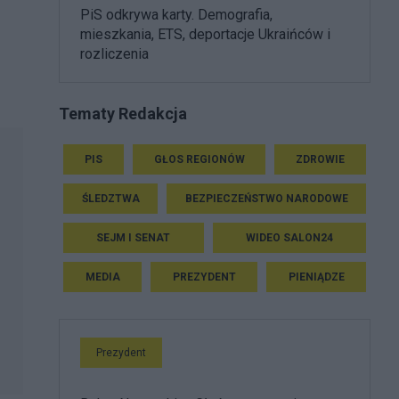
PiS odkrywa karty. Demografia,
mieszkania, ETS, deportacje Ukraińców i
rozliczenia
Tematy Redakcja
PIS
GŁOS REGIONÓW
ZDROWIE
ŚLEDZTWA
BEZPIECZEŃSTWO NARODOWE
SEJM I SENAT
WIDEO SALON24
MEDIA
PREZYDENT
PIENIĄDZE
Prezydent