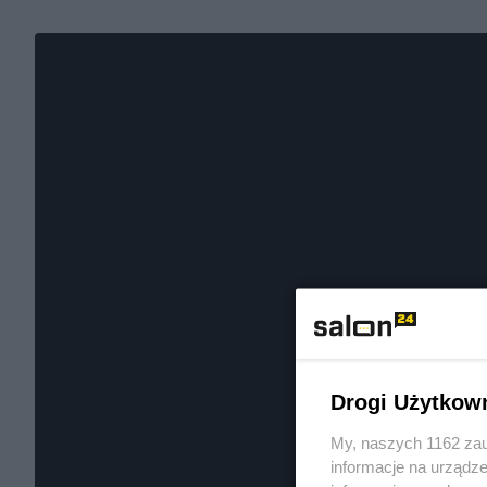
Drogi Użytkow
My, naszych 1162 zau
informacje na urządze