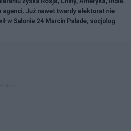
ieraniu zyska Rosja, Chiny, Ameryka, Indie.
b agenci. Już nawet twardy elektorat nie
ił w Salonie 24 Marcin Palade, socjolog