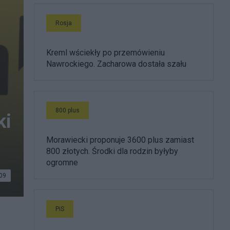
Rosja
Kreml wściekły po przemówieniu
Nawrockiego. Zacharowa dostała szału
800 plus
ki
Morawiecki proponuje 3600 plus zamiast
800 złotych. Środki dla rodzin byłyby
ogromne
09
PiS