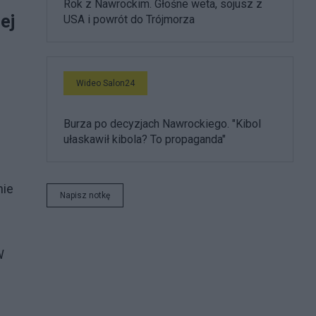
Rok z Nawrockim. Głośne weta, sojusz z
ej
USA i powrót do Trójmorza
Wideo Salon24
Burza po decyzjach Nawrockiego. "Kibol
ułaskawił kibola? To propaganda"
nie
Napisz notkę
W