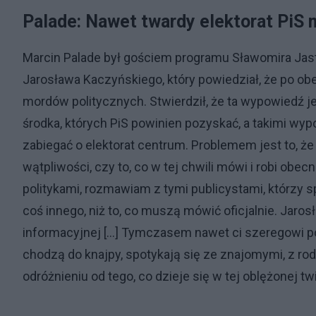
Palade: Nawet twardy elektorat PiS 
Marcin Palade był gościem programu Sławomira Jas
Jarosława Kaczyńskiego, który powiedział, że po o
mordów politycznych. Stwierdził, że ta wypowiedź 
środka, których PiS powinien pozyskać, a takimi wypo
zabiegać o elektorat centrum. Problemem jest to, że
wątpliwości, czy to, co w tej chwili mówi i robi ob
politykami, rozmawiam z tymi publicystami, którzy s
coś innego, niż to, co muszą mówić oficjalnie. Jaro
informacyjnej […] Tymczasem nawet ci szeregowi po
chodzą do knajpy, spotykają się ze znajomymi, z rod
odróżnieniu od tego, co dzieje się w tej oblężonej t