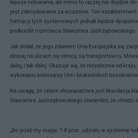
lepsze notowania, ale mimo to raczej nie dojdzie 
jest zdecydowanie za wcześnie. Ten establishment 
formacji tych systemowych jednak będzie dyspono
podkreślił rozmówca Sławomira Jastrzębowskiego.
Jak dodał, że jego zdaniem Unia Europejska się zwija
dzisiaj na ulicach są rolnicy, są transportowcy. Mów
dalej, i tak dalej. Okazuje się, że niezależnie od k
wykonaniu komisarzy Unii i brukselskich biurokratów” 
Na uwagę, że celem ekowariactwa jest likwidacja k
Sławomira Jastrzębowskiego stwierdził, że chodzi o 
„Bo jeżeli my mając 7-8 proc. udziału w systemie lu