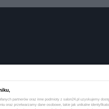
niku,
fanych partnerów oraz inne podmioty z salon24.pl uzyskujemy dost
niu oraz przetwarzamy dane osobowe, takie jak unikalne identyfikat