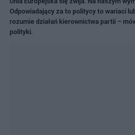
Unia Europejska się zwija. Na naszym wym
Odpowiadający za to politycy to wariaci lu
rozumie działań kierownictwa partii – mów
polityki.