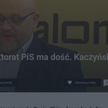
ktorat PiS ma dość. Kaczyńs
2
uj temat
Obserwuj notkę
programie "Salon wyborczy". źródło: Salon24.pl ©