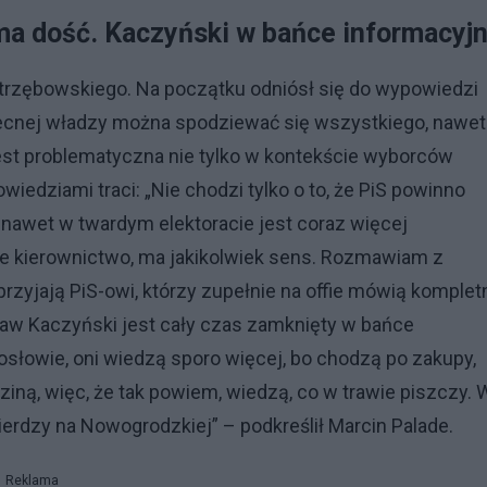
ma dość. Kaczyński w bańce informacyjn
trzębowskiego. Na początku odniósł się do wypowiedzi
becnej władzy można spodziewać się wszystkiego, nawet
jest problematyczna nie tylko w kontekście wyborców
wiedziami traci: „Nie chodzi tylko o to, że PiS powinno
 nawet w twardym elektoracie jest coraz więcej
ecne kierownictwo, ma jakikolwiek sens. Rozmawiam z
przyjają PiS-owi, którzy zupełnie na offie mówią komplet
sław Kaczyński jest cały czas zamknięty w bańce
słowie, oni wiedzą sporo więcej, bo chodzą po zakupy,
ziną, więc, że tak powiem, wiedzą, co w trawie piszczy. 
wierdzy na Nowogrodzkiej” – podkreślił Marcin Palade.
Reklama