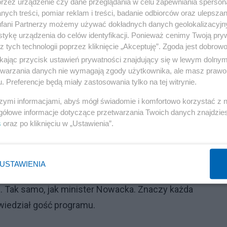
przez urządzenie czy dane przeglądania w celu zapewniania sperson
ych treści, pomiar reklam i treści, badanie odbiorców oraz ulepszan
fani Partnerzy możemy używać dokładnych danych geolokalizacyjn
tykę urządzenia do celów identyfikacji. Ponieważ cenimy Twoją pry
z tych technologii poprzez kliknięcie „Akceptuję”. Zgoda jest dobro
ikając przycisk ustawień prywatności znajdujący się w lewym dolny
etwarzania danych nie wymagają zgody użytkownika, ale masz prawo 
. Preferencje będą miały zastosowania tylko na tej witrynie.
szymi informacjami, abyś mógł świadomie i komfortowo korzystać z
gółowe informacje dotyczące przetwarzania Twoich danych znajdzi
s
oraz po kliknięciu w „Ustawienia”.
też do opublikowanego na platformie X rankingu polity
afie dla dobra sądzących lub przeciwnie, dla dobra PiS 
we są stresujące. „No wszystko jest stresujące i w og
USTAWIENIA
wszyscy przeładowani uczniowie. Maciej Lasek, no to już
 Tak samo, jak minister Nowacka. Znaczy każda
owiedział gość programu.