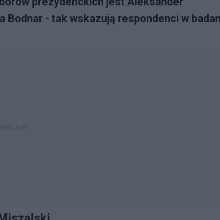
borów prezydenckich jest Aleksander
a Bodnar - tak wskazują respondenci w badan
Miszalski