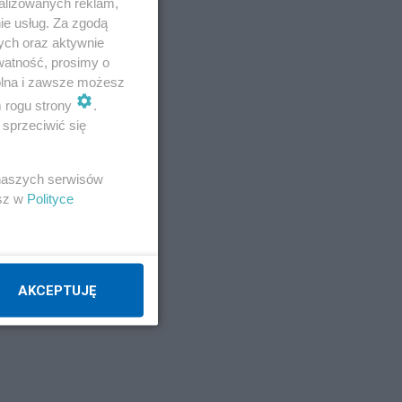
alizowanych reklam,
ie usług. Za zgodą
ych oraz aktywnie
watność, prosimy o
wolna i zawsze możesz
m rogu strony
.
sprzeciwić się
 naszych serwisów
esz w
Polityce
AKCEPTUJĘ