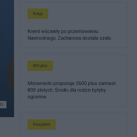
Rosja
Kreml wściekły po przemówieniu
Nawrockiego. Zacharowa dostała szału
800 plus
Morawiecki proponuje 3600 plus zamiast
800 złotych. Środki dla rodzin byłyby
ogromne
31
Prezydent