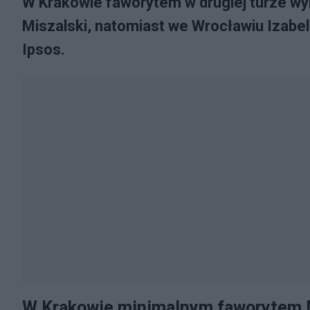
W Krakowie faworytem w drugiej turze wy
Miszalski, natomiast we Wrocławiu Izabel
Ipsos.
W Krakowie minimalnym faworytem 