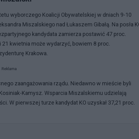
etu wyborczego Koalicji Obywatelskiej w dniach 9-10
leksandra Miszalskiego nad Łukaszem Gibałą. Na posła 
bezpartyjnego kandydata zamierza postawić 47 proc.
i 21 kwietnia może wydarzyć, bowiem 8 proc.
zydenturę Krakowa.
Reklama
cnego zaangażowania rządu. Niedawno w mieście byli
w Kosiniak-Kamysz. Wsparcia Miszalskiemu udzielają
yści. W pierwszej turze kandydat KO uzyskał 37,21 proc.