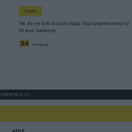
Polityka
Tak źle nie było jeszcze nigdy. Rząd popiera mniej niż
30 proc. badanych
Redakcja
KOMENTARZE (31)
#
PiS