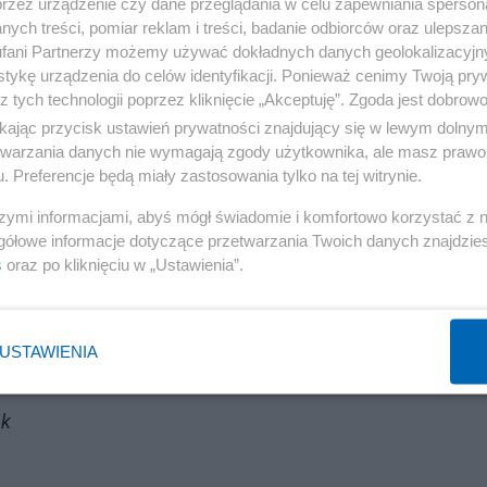
przez urządzenie czy dane przeglądania w celu zapewniania sperson
ych treści, pomiar reklam i treści, badanie odbiorców oraz ulepszan
fani Partnerzy możemy używać dokładnych danych geolokalizacyjn
tykę urządzenia do celów identyfikacji. Ponieważ cenimy Twoją pry
z tych technologii poprzez kliknięcie „Akceptuję”. Zgoda jest dobro
ikając przycisk ustawień prywatności znajdujący się w lewym dolny
etwarzania danych nie wymagają zgody użytkownika, ale masz prawo 
. Preferencje będą miały zastosowania tylko na tej witrynie.
szymi informacjami, abyś mógł świadomie i komfortowo korzystać z
gółowe informacje dotyczące przetwarzania Twoich danych znajdzi
s
oraz po kliknięciu w „Ustawienia”.
askoczy nas wojna. Najnowszy sondaż
USTAWIENIA
Reklama
ok