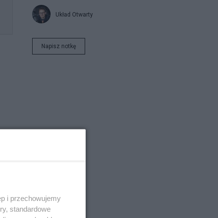
Układ Otwarty
Napisz notkę
ęp i przechowujemy
.
ory, standardowe