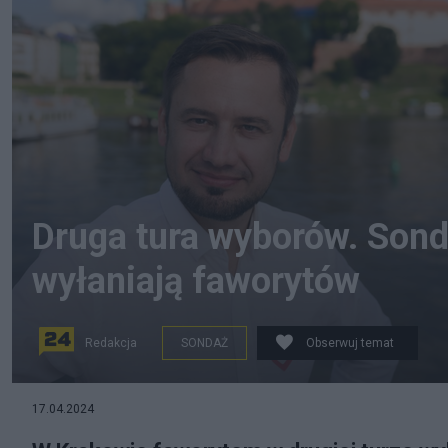
Druga tura wyborów. Son
wyłaniają faworytów
Redakcja
SONDAŻ
Obserwuj temat
17.04.2024