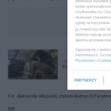
informacje wysyłane 
wybór spersonalizowan
Użytkownika my i Zau
skanować charakterys
zgodę na korzystanie 
ją zmienić/wycofać kl
Niektóre rodzaje prz
takiemu przetwarzaniu
Zapoznaj się z poniż
internetowych. Szcze
Prywatności
i
Cookie
Zobacz także
Polacy nie wierzą, że z
PARTNERZY
Fot. Aleksander Miszalski, Izabela Bodnar/X/Facebo
GW