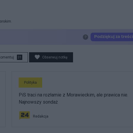
orskim.
komentuj
31
Obserwuj notkę
Polityka
PiS traci na rozłamie z Morawieckim, ale prawica nie.
Najnowszy sondaż
Redakcja