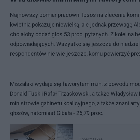
Najnowszy pomiar pracowni Ipsos na zlecenie komit
kwietnia pokazuje niewielką, ale jednak przewagę A
chciałoby oddać głos 53 proc. pytanych. Z kolei na 
odpowiadających. Wszystko się jeszcze do niedziel
respondentów nie wie jeszcze, komu powierzyć pre
Miszalski wydaje się faworytem m.in. z powodu mo
Donald Tusk i Rafał Trzaskowski, a także Władysła
ministrowie gabinetu koalicyjnego, a także znani art
głosów, natomiast Gibała - 26,79 proc.
Zobacz także