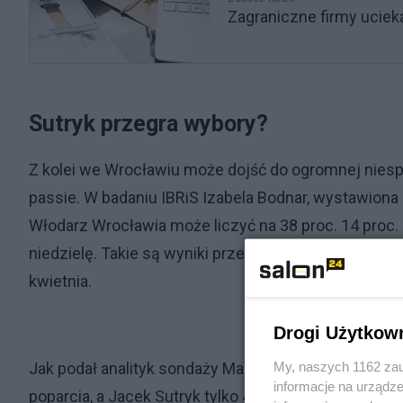
Zagraniczne firmy ucieka
Sutryk przegra wybory?
Z kolei we Wrocławiu może dojść do ogromnej niesp
passie. W badaniu IBRiS Izabela Bodnar, wystawiona 
Włodarz Wrocławia może liczyć na 38 proc. 14 proc
niedzielę. Takie są wyniki przeprowadzone na zlece
kwietnia.
Drogi Użytkow
My, naszych 1162 zau
Jak podał analityk sondaży Marcin Palade, wśród z
informacje na urządze
poparcia, a Jacek Sutryk tylko 44 proc.