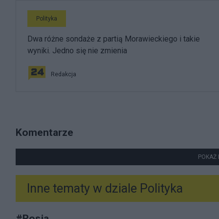
Polityka
Dwa różne sondaże z partią Morawieckiego i takie
wyniki. Jedno się nie zmienia
Redakcja
Komentarze
POKAŻ 
Inne tematy w dziale
Polityka
#
Rosja