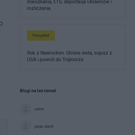
mieszkania, ETS, deportacje Ukraińców i
rozliczenia
KO
Prezydent
Rok z Nawrockim. Głośne weta, sojusz z
USA i powrót do Trójmorza
Blogi na ten temat
catrw
julian olech