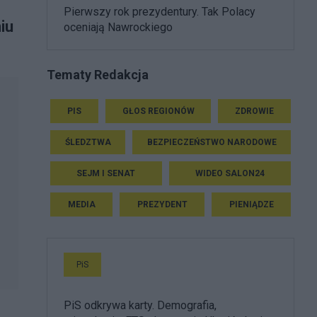
Pierwszy rok prezydentury. Tak Polacy
iu
oceniają Nawrockiego
Tematy Redakcja
PIS
GŁOS REGIONÓW
ZDROWIE
ŚLEDZTWA
BEZPIECZEŃSTWO NARODOWE
SEJM I SENAT
WIDEO SALON24
MEDIA
PREZYDENT
PIENIĄDZE
PiS
PiS odkrywa karty. Demografia,