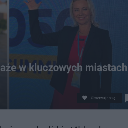
daże w kluczowych miastach
Obserwuj notkę