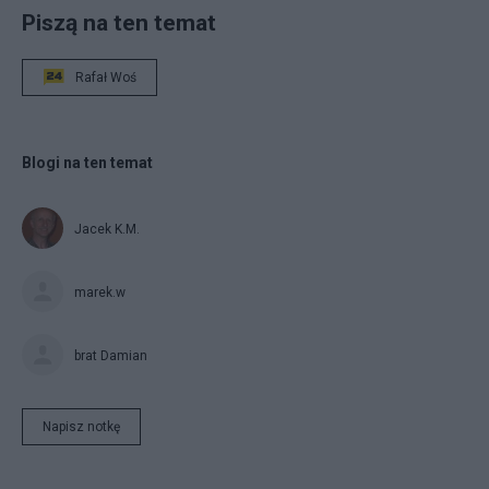
Piszą na ten temat
Rafał Woś
Blogi na ten temat
Jacek K.M.
marek.w
brat Damian
Napisz notkę