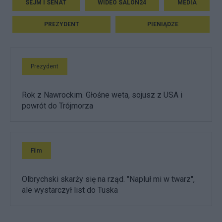
SEJM I SENAT
WIDEO SALON24
MEDIA
PREZYDENT
PIENIĄDZE
Prezydent
Rok z Nawrockim. Głośne weta, sojusz z USA i
powrót do Trójmorza
Film
Olbrychski skarży się na rząd. "Napluł mi w twarz",
ale wystarczył list do Tuska