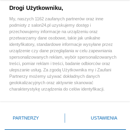
Drogi Użytkowniku,
Sport
My, naszych 1162 zaufanych partnerów oraz inne
podmioty z salon24.pl uzyskujemy dostęp i
Społeczeństwo
przechowujemy informacje na urządzeniu oraz
przetwarzamy dane osobowe, takie jak unikalne
Kultura
identyfikatory, standardowe informacje wysyłane przez
urządzenie czy dane przeglądania w celu zapewniania
spersonalizowanych reklam, wybór spersonalizowanych
treści, pomiar reklam i treści, badanie odbiorców oraz
ulepszanie usług. Za zgodą Użytkownika my i Zaufani
X
Facebook
Instagram
Youtube
Partnerzy możemy używać dokładnych danych
geolokalizacyjnych oraz aktywnie skanować
charakterystykę urządzenia do celów identyfikacji.
Web Content Media sp. z o. o. © 2022
Ponieważ cenimy Twoją prywatność, prosimy o zgodę na
korzystanie z tych technologii poprzez kliknięcie
„Akceptuję”. Zgoda jest dobrowolna i zawsze możesz ją
Pomoc
O nas
Praca
Reklama
Kontakt
zmienić/wycofać klikając przycisk ustawień prywatności
PARTNERZY
USTAWIENIA
znajdujący się w lewym dolnym rogu strony
. Niektóre
rodzaje przetwarzania danych nie wymagają zgody