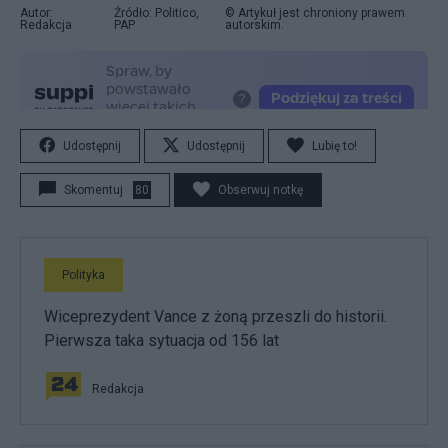
Autor:
Źródło: Politico,
© Artykuł jest chroniony prawem
Redakcja
PAP
autorskim.
Udostępnij
Udostępnij
Lubię to!
Skomentuj
80
Obserwuj notkę
Polityka
Wiceprezydent Vance z żoną przeszli do historii.
Pierwsza taka sytuacja od 156 lat
Redakcja