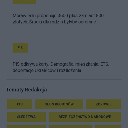
Morawiecki proponuje 3600 plus zamiast 800
złotych. Środki dla rodzin byłyby ogromne
PiS
PiS odkrywa karty. Demografia, mieszkania, ETS,
deportacje Ukraińców i rozliczenia
Tematy Redakcja
PIS
GŁOS REGIONÓW
ZDROWIE
ŚLEDZTWA
BEZPIECZEŃSTWO NARODOWE