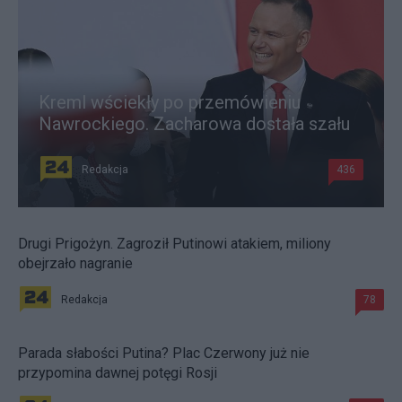
Kreml wściekły po przemówieniu
Nawrockiego. Zacharowa dostała szału
Redakcja
436
Drugi Prigożyn. Zagroził Putinowi atakiem, miliony
obejrzało nagranie
Redakcja
78
Parada słabości Putina? Plac Czerwony już nie
przypomina dawnej potęgi Rosji