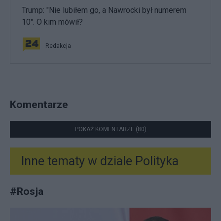
Trump: "Nie lubiłem go, a Nawrocki był numerem
10". O kim mówił?
Redakcja
Komentarze
POKAŻ KOMENTARZE (80)
Inne tematy w dziale
Polityka
#
Rosja