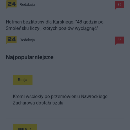
Redakcja
89
Hofman bezlitosny dla Kurskiego. "48 godzin po
Smoleńsku liczył, których posłów wyciągnąć"
Redakcja
85
Najpopularniejsze
Rosja
Kreml wściekły po przemówieniu Nawrockiego.
Zacharowa dostała szału
800 plus