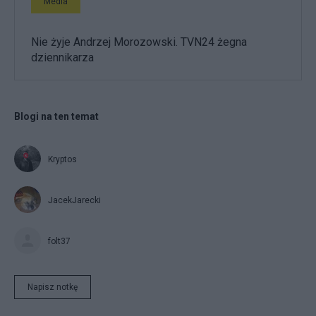
Media
Nie żyje Andrzej Morozowski. TVN24 żegna
dziennikarza
Blogi na ten temat
Kryptos
JacekJarecki
folt37
Napisz notkę