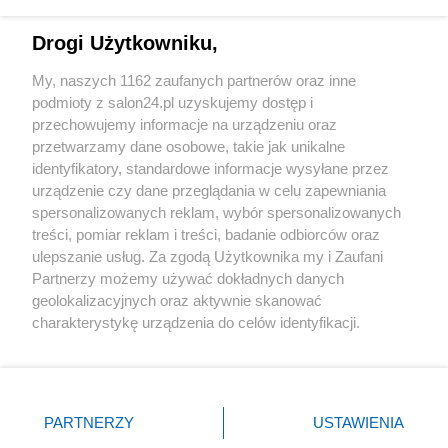
Technologie
Drogi Użytkowniku,
Sport
My, naszych 1162 zaufanych partnerów oraz inne
podmioty z salon24.pl uzyskujemy dostęp i
Społeczeństwo
przechowujemy informacje na urządzeniu oraz
przetwarzamy dane osobowe, takie jak unikalne
Kultura
identyfikatory, standardowe informacje wysyłane przez
urządzenie czy dane przeglądania w celu zapewniania
spersonalizowanych reklam, wybór spersonalizowanych
treści, pomiar reklam i treści, badanie odbiorców oraz
ulepszanie usług. Za zgodą Użytkownika my i Zaufani
X
Facebook
Instagram
Youtube
Partnerzy możemy używać dokładnych danych
geolokalizacyjnych oraz aktywnie skanować
charakterystykę urządzenia do celów identyfikacji.
Web Content Media sp. z o. o. © 2022
Ponieważ cenimy Twoją prywatność, prosimy o zgodę na
korzystanie z tych technologii poprzez kliknięcie
„Akceptuję”. Zgoda jest dobrowolna i zawsze możesz ją
Pomoc
O nas
Praca
Reklama
Kontakt
zmienić/wycofać klikając przycisk ustawień prywatności
PARTNERZY
USTAWIENIA
znajdujący się w lewym dolnym rogu strony
. Niektóre