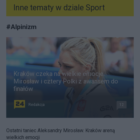
Inne tematy w dziale
Sport
#
Alpinizm
Kraków czeka na wielkie emocje.
Mirosław i cztery Polki z awansem do
finałów
Redakcja
12
Ostatni taniec Aleksandry Mirosław. Kraków areną
wielkich emocji