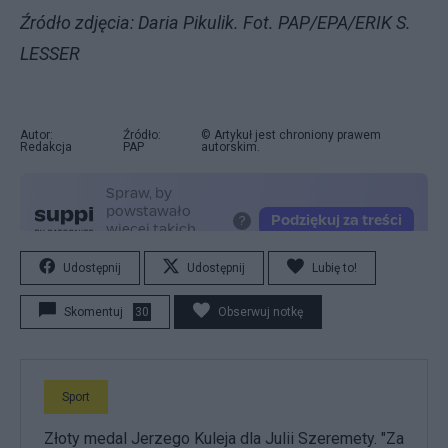
Źródło zdjęcia: Daria Pikulik. Fot. PAP/EPA/ERIK S.
LESSER
Autor:
Źródło:
© Artykuł jest chroniony prawem
Redakcja
PAP
autorskim.
Udostępnij
Udostępnij
Lubię to!
Skomentuj
30
Obserwuj notkę
Sport
Złoty medal Jerzego Kuleja dla Julii Szeremety. "Za