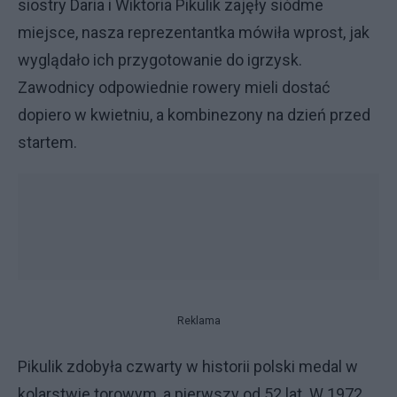
siostry Daria i Wiktoria Pikulik zajęły siódme
miejsce, nasza reprezentantka mówiła wprost, jak
wyglądało ich przygotowanie do igrzysk.
Zawodnicy odpowiednie rowery mieli dostać
dopiero w kwietniu, a kombinezony na dzień przed
startem.
Reklama
Pikulik zdobyła czwarty w historii polski medal w
kolarstwie torowym, a pierwszy od 52 lat. W 1972