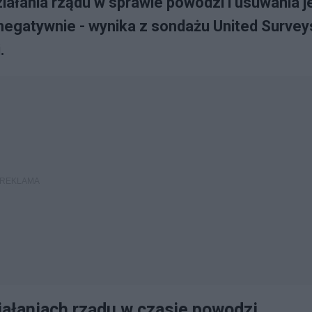
iałania rządu w sprawie powodzi i usuwania je
 negatywnie - wynika z sondażu United Survey
.
ałaniach rządu w czasie powodzi