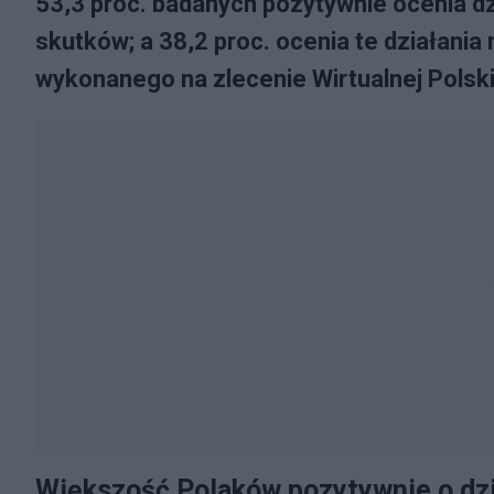
53,3 proc. badanych pozytywnie ocenia dz
skutków; a 38,2 proc. ocenia te działania
wykonanego na zlecenie Wirtualnej Polski
Większość Polaków pozytywnie o dzi