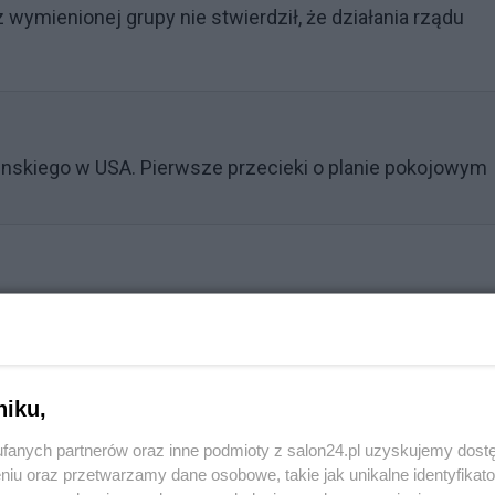
z wymienionej grupy nie stwierdził, że działania rządu
enskiego w USA. Pierwsze przecieki o planie pokojowym
niku,
fanych partnerów oraz inne podmioty z salon24.pl uzyskujemy dost
niu oraz przetwarzamy dane osobowe, takie jak unikalne identyfikat