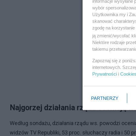
informacje wysyłane 
wybór spersonalizowan
Użytkownika my i Zau
skanować charakterys
zgodę na korzystanie 
ją zmienić/wycofać kl
Niektóre rodzaje prz
takiemu przetwarzaniu
Zapoznaj się z poniż
internetowych. Szcze
Prywatności
i
Cookie
PARTNERZY
Najgorzej działania rządu oceniają w
Według sondażu, działania rządu ws. powodzi ocenia
widzów TV Republiki, 53 proc. słuchaczy radia i 50