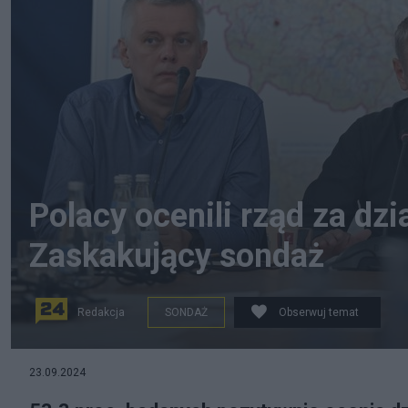
Polacy ocenili rząd za dz
Zaskakujący sondaż
Redakcja
SONDAŻ
Obserwuj temat
Fot. PAP
23.09.2024