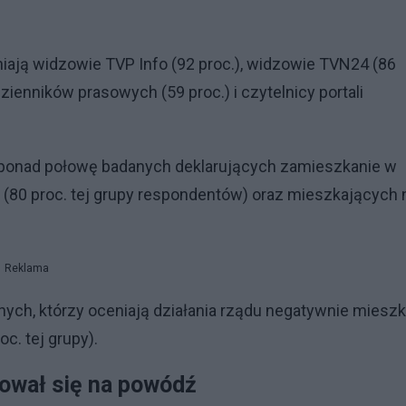
niają widzowie TVP Info (92 proc.), widzowie TVN24 (86
dzienników prasowych (59 proc.) i czytelnicy portali
z ponad połowę badanych deklarujących zamieszkanie w
(80 proc. tej grupy respondentów) oraz mieszkających 
Reklama
ych, którzy oceniają działania rządu negatywnie miesz
. tej grupy).
tował się na powódź