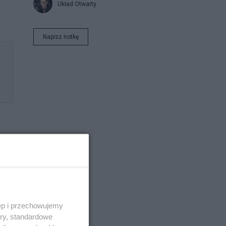
Układ Otwarty
Napisz notkę
ęp i przechowujemy
ory, standardowe