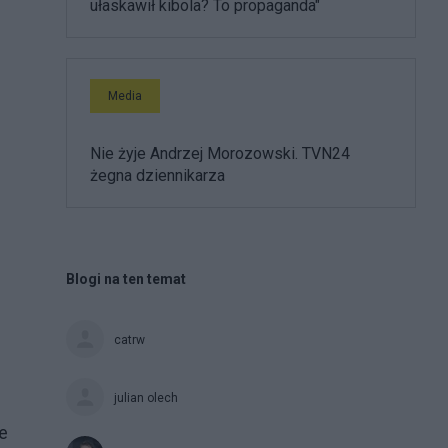
ułaskawił kibola? To propaganda"
Media
Nie żyje Andrzej Morozowski. TVN24
żegna dziennikarza
Blogi na ten temat
catrw
julian olech
e