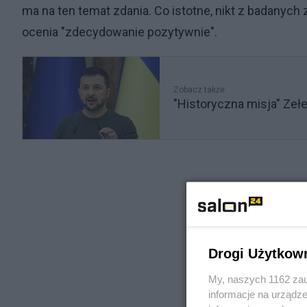
ma na ten temat zdania. Co istotne, nikt z badanych 
ocenia "zdecydowanie pozytywnie".
Zobacz także
"Historyczna misja" Zeł
Drogi Użytkow
My, naszych 1162 zau
informacje na urządze