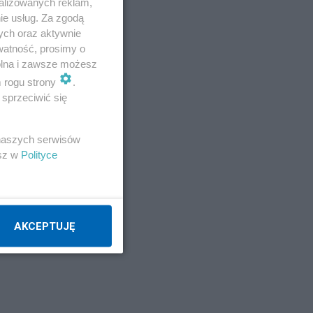
alizowanych reklam,
ie usług. Za zgodą
ych oraz aktywnie
watność, prosimy o
wolna i zawsze możesz
m rogu strony
.
sprzeciwić się
 naszych serwisów
esz w
Polityce
AKCEPTUJĘ