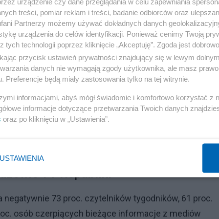
przez urządzenie czy dane przeglądania w celu zapewniania sperson
ych treści, pomiar reklam i treści, badanie odbiorców oraz ulepszan
fani Partnerzy możemy używać dokładnych danych geolokalizacyjn
tykę urządzenia do celów identyfikacji. Ponieważ cenimy Twoją pry
z tych technologii poprzez kliknięcie „Akceptuję”. Zgoda jest dobro
ikając przycisk ustawień prywatności znajdujący się w lewym dolny
etwarzania danych nie wymagają zgody użytkownika, ale masz prawo 
. Preferencje będą miały zastosowania tylko na tej witrynie.
szymi informacjami, abyś mógł świadomie i komfortowo korzystać z
gółowe informacje dotyczące przetwarzania Twoich danych znajdzi
s
oraz po kliknięciu w „Ustawienia”.
Reklama
USTAWIENIA
idzowie TV Republiki
 negatywnie 73 proc. czytelników tygodników, 61 proc.
 proc. osób czerpiących bieżące informacje z mediów