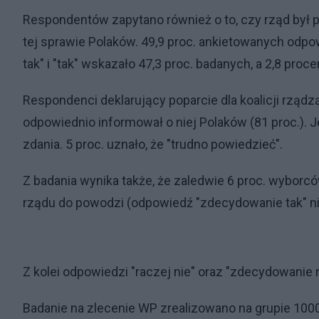
Respondentów zapytano również o to, czy rząd był
tej sprawie Polaków. 49,9 proc. ankietowanych odpowi
tak" i "tak" wskazało 47,3 proc. badanych, a 2,8 proce
Respondenci deklarujący poparcie dla koalicji rządz
odpowiednio informował o niej Polaków (81 proc.). J
zdania. 5 proc. uznało, że "trudno powiedzieć".
Z badania wynika także, że zaledwie 6 proc. wyborc
rządu do powodzi (odpowiedź "zdecydowanie tak" ni
Z kolei odpowiedzi "raczej nie" oraz "zdecydowanie 
Badanie na zlecenie WP zrealizowano na grupie 1000