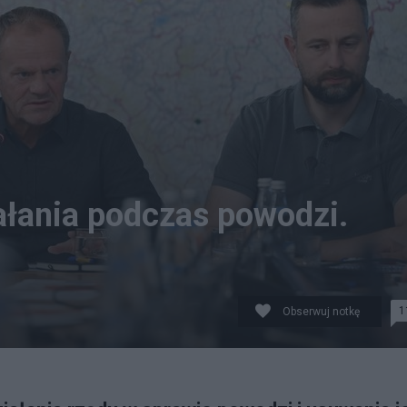
iałania podczas powodzi.
1
Obserwuj notkę