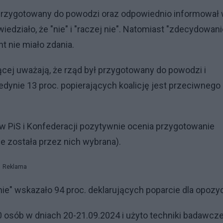
 przygotowany do powodzi oraz odpowiednio informował
edziało, że "nie" i "raczej nie". Natomiast "zdecydowani
nt nie miało zdania.
ącej uważają, że rząd był przygotowany do powodzi i
edynie 13 proc. popierających koalicję jest przeciwnego
ów PiS i Konfederacji pozytywnie ocenia przygotowanie
e została przez nich wybrana).
Reklama
nie" wskazało 94 proc. deklarujących poparcie dla opozyc
 osób w dniach 20-21.09.2024 i użyto techniki badawcze