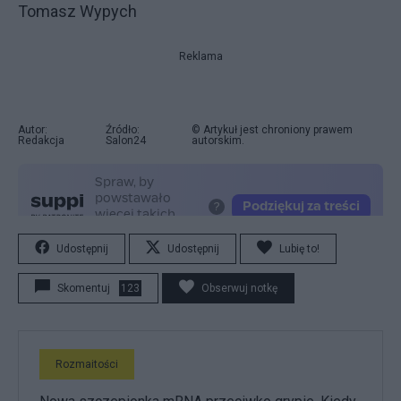
Tomasz Wypych
Reklama
Autor:
Źródło:
© Artykuł jest chroniony prawem
Redakcja
Salon24
autorskim.
Udostępnij
Udostępnij
Lubię to!
Skomentuj
123
Obserwuj notkę
Rozmaitości