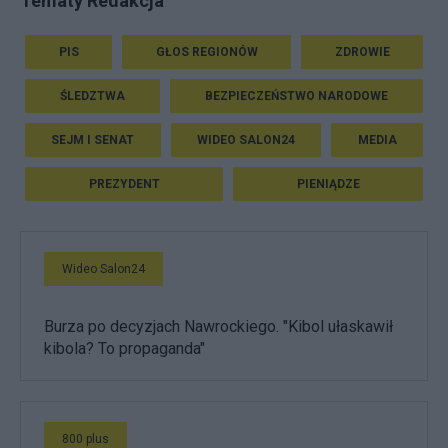
Tematy Redakcja
PIS
GŁOS REGIONÓW
ZDROWIE
ŚLEDZTWA
BEZPIECZEŃSTWO NARODOWE
SEJM I SENAT
WIDEO SALON24
MEDIA
PREZYDENT
PIENIĄDZE
Wideo Salon24
Burza po decyzjach Nawrockiego. "Kibol ułaskawił
kibola? To propaganda"
800 plus