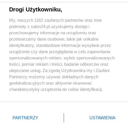
Drogi Użytkowniku,
Sport
My, naszych 1162 zaufanych partnerów oraz inne
podmioty z salon24.pl uzyskujemy dostęp i
Społeczeństwo
przechowujemy informacje na urządzeniu oraz
przetwarzamy dane osobowe, takie jak unikalne
Kultura
identyfikatory, standardowe informacje wysyłane przez
urządzenie czy dane przeglądania w celu zapewniania
spersonalizowanych reklam, wybór spersonalizowanych
treści, pomiar reklam i treści, badanie odbiorców oraz
ulepszanie usług. Za zgodą Użytkownika my i Zaufani
X
Facebook
Instagram
Youtube
Partnerzy możemy używać dokładnych danych
geolokalizacyjnych oraz aktywnie skanować
charakterystykę urządzenia do celów identyfikacji.
Web Content Media sp. z o. o. © 2022
Ponieważ cenimy Twoją prywatność, prosimy o zgodę na
korzystanie z tych technologii poprzez kliknięcie
„Akceptuję”. Zgoda jest dobrowolna i zawsze możesz ją
Pomoc
O nas
Praca
Reklama
Kontakt
zmienić/wycofać klikając przycisk ustawień prywatności
PARTNERZY
USTAWIENIA
znajdujący się w lewym dolnym rogu strony
. Niektóre
rodzaje przetwarzania danych nie wymagają zgody