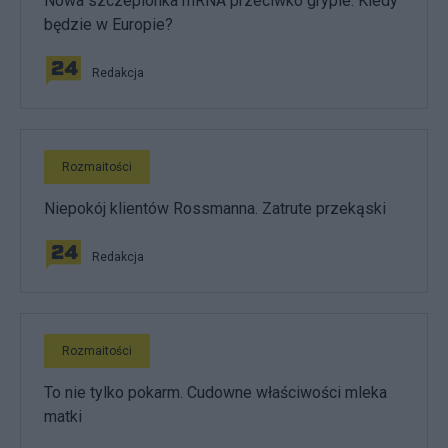
Nowa szczepionka mRNA przeciwko grypie. Kiedy
będzie w Europie?
Redakcja
Rozmaitości
Niepokój klientów Rossmanna. Zatrute przekąski
Redakcja
Rozmaitości
To nie tylko pokarm. Cudowne właściwości mleka
matki