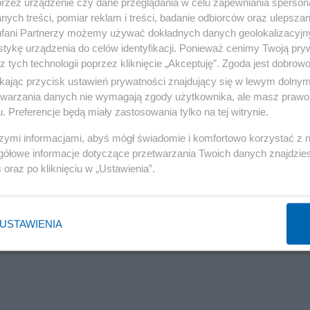
przez urządzenie czy dane przeglądania w celu zapewniania sperson
ych treści, pomiar reklam i treści, badanie odbiorców oraz ulepszan
a, do godziny 21:00. Instytut przypomina, że warunki te
fani Partnerzy możemy używać dokładnych danych geolokalizacyjn
tykę urządzenia do celów identyfikacji. Ponieważ cenimy Twoją pry
zagrożenie dla zdrowia i życia, apelując o ostrożność i
z tych technologii poprzez kliknięcie „Akceptuję”. Zgoda jest dobro
dowej.
ikając przycisk ustawień prywatności znajdujący się w lewym dolny
etwarzania danych nie wymagają zgody użytkownika, ale masz prawo 
. Preferencje będą miały zastosowania tylko na tej witrynie.
szymi informacjami, abyś mógł świadomie i komfortowo korzystać z
zwłok. Nam mówi o najgorszych rodzajach śmierci
gółowe informacje dotyczące przetwarzania Twoich danych znajdzi
s
oraz po kliknięciu w „Ustawienia”.
USTAWIENIA