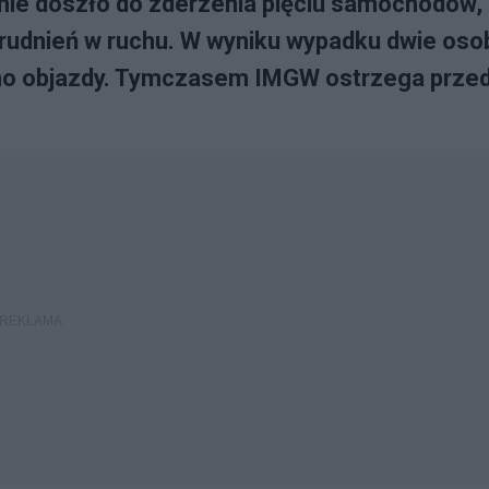
inie doszło do zderzenia pięciu samochodów,
trudnień w ruchu. W wyniku wypadku dwie oso
dzono objazdy. Tymczasem IMGW ostrzega prze