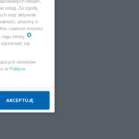
alizowanych reklam,
ie usług. Za zgodą
ych oraz aktywnie
watność, prosimy o
wolna i zawsze możesz
m rogu strony
.
sprzeciwić się
 naszych serwisów
esz w
Polityce
AKCEPTUJĘ