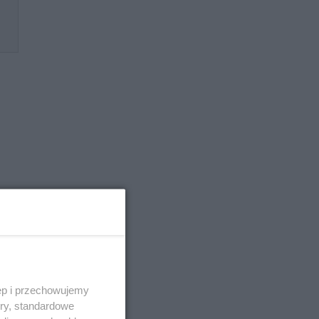
w
ęp i przechowujemy
ory, standardowe