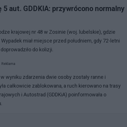
ię 5 aut. GDDKIA: przywrócono normalny
ze krajowej nr 48 w Zosinie (woj. lubelskie), gdzie
Wypadek miał miejsce przed południem, gdy 72-letni
doprowadziło do kolizji.
Reklama
że w wyniku zdarzenia dwie osoby zostały ranne i
była całkowicie zablokowana, a ruch kierowano na trasy
Krajowych i Autostrad (GDDKiA) poinformowała o
.