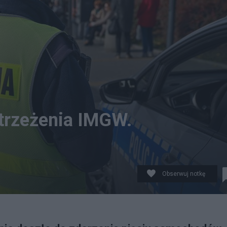
trzeżenia IMGW.
Obserwuj notkę
icz 2024" w Rzeszowie. Akcja potrwa do poniedziałku 4