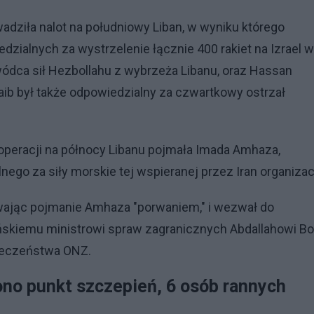
adziła nalot na południowy Liban, w wyniku którego
alnych za wystrzelenie łącznie 400 rakiet na Izrael w
dowódca sił Hezbollahu z wybrzeża Libanu, oraz Hassan
 Daib był także odpowiedzialny za czwartkowy ostrzał
 operacji na północy Libanu pojmała Imada Amhaza,
go za siły morskie tej wspieranej przez Iran organizacj
ywając pojmanie Amhaza "porwaniem," i wezwał do
bańskiemu ministrowi spraw zagranicznych Abdallahowi B
pieczeństwa ONZ.
iono punkt szczepień, 6 osób rannych