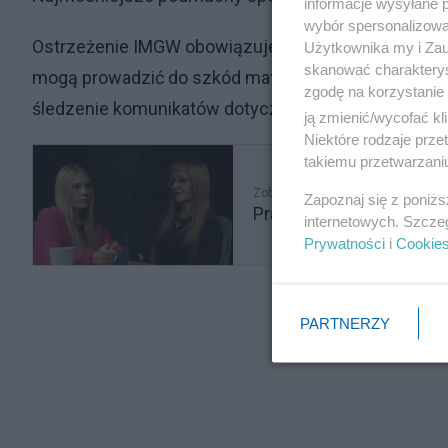
informacje wysyłane 
wybór spersonalizowan
Ostrzeżenie IMGW obowiązuje do niedzieli, 3 listopad
Użytkownika my i Zau
skanować charakterys
mogą prowadzić do szkód materialnych oraz stanowić 
zgodę na korzystanie 
śledzenie komunikatów dotyczących sytuacji pogo
ją zmienić/wycofać kl
Niektóre rodzaje prz
takiemu przetwarzaniu
Zobacz także
Zapoznaj się z poniż
Pracuje przy sekcjach 
internetowych. Szcze
Prywatności
i
Cookie
PARTNERZY