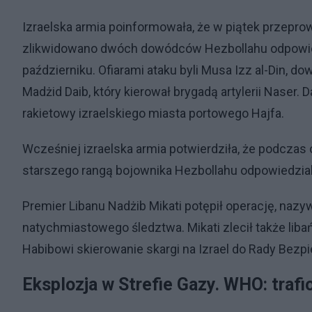
Izraelska armia poinformowała, że w piątek przeprow
zlikwidowano dwóch dowódców Hezbollahu odpowiedzi
październiku. Ofiarami ataku byli Musa Izz al-Din, 
Madżid Daib, który kierował brygadą artylerii Naser.
rakietowy izraelskiego miasta portowego Hajfa.
Wcześniej izraelska armia potwierdziła, że podczas
starszego rangą bojownika Hezbollahu odpowiedzialne
Premier Libanu Nadżib Mikati potępił operację, naz
natychmiastowego śledztwa. Mikati zlecił także li
Habibowi skierowanie skargi na Izrael do Rady Bez
Eksplozja w Strefie Gazy. WHO: traf