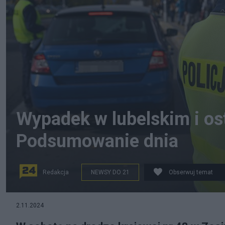
Wypadek w lubelskim i os
Podsumowanie dnia
Redakcja
NEWSY DO 21
Obserwuj temat
n/z: Policyjny patrol podczas ogólnopolskiej akcji "Zn
2.11.2024
listopada. (aldg) PAP/Darek Delmanowicz