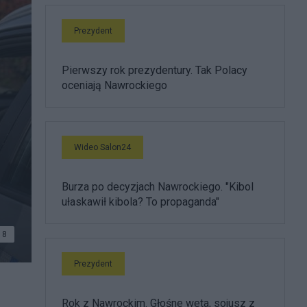
Prezydent
Pierwszy rok prezydentury. Tak Polacy
oceniają Nawrockiego
Wideo Salon24
Burza po decyzjach Nawrockiego. "Kibol
ułaskawił kibola? To propaganda"
8
Prezydent
Rok z Nawrockim. Głośne weta, sojusz z