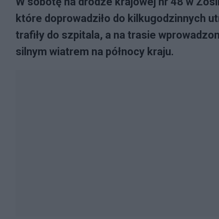
W sobotę na drodze krajowej nr 48 w Zos
które doprowadziło do kilkugodzinnych u
trafiły do szpitala, a na trasie wprowa
silnym wiatrem na północy kraju.