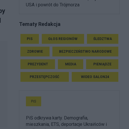
USA i powrót do Trójmorza
by
d
Tematy Redakcja
PIS
GŁOS REGIONÓW
ŚLEDZTWA
ZDROWIE
BEZPIECZEŃSTWO NARODOWE
PREZYDENT
MEDIA
PIENIĄDZE
PRZESTĘPCZOŚĆ
WIDEO SALON24
PiS
PiS odkrywa karty. Demografia,
mieszkania, ETS, deportacje Ukraińców i