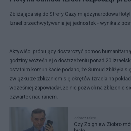
Zbliżająca się do Strefy Gazy międzynarodowa flot
Izrael przechwytywania jej jednostek - wynika z pos
Aktywiści próbujący dostarczyć pomoc humanitarną d
godziny wcześniej o dostrzeżeniu ponad 20 izraelski
ostatnim komunikacie podano, że Sumud zbliżyła się
związku ze zbliżaniem się okrętów Izraela na pokład
wcześniej zapowiadał, że nie pozwoli na zbliżenie się
czwartek nad ranem.
Zobacz także
Czy Zbigniew Ziobro mó
białe