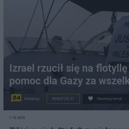
Izrael rzucił się na floty
pomoc dla Gazy za wszel
Redakcja
NEWSY DO 21
Obserwuj temat
na zdjęciu: jeden z członków flotylli Sumud w trakcie
1.10.2025