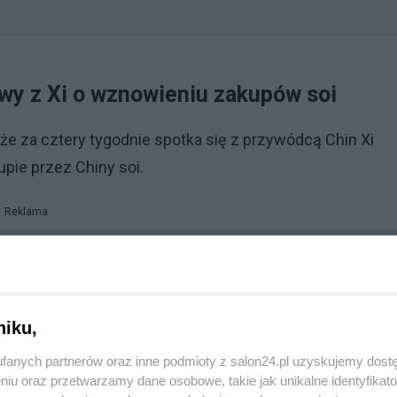
y z Xi o wznowieniu zakupów soi
e za cztery tygodnie spotka się z przywódcą Chin Xi
upie przez Chiny soi.
Reklama
bo Chiny nie kupują tylko z powodu »negocjacji«.
 część z nich damy naszym farmerom. NIGDY NIE ZAWIODĘ
cial Trump.
niku,
ie wyegzekwował porozumienia z Chinami, które - jak do
fanych partnerów oraz inne podmioty z salon24.pl uzyskujemy dost
lnych, zwłaszcza soi, o wartości miliardów dolarów.
niu oraz przetwarzamy dane osobowe, takie jak unikalne identyfikat