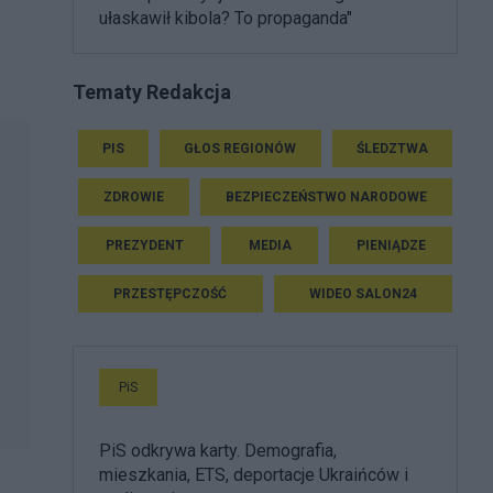
ułaskawił kibola? To propaganda"
Tematy Redakcja
PIS
GŁOS REGIONÓW
ŚLEDZTWA
ZDROWIE
BEZPIECZEŃSTWO NARODOWE
PREZYDENT
MEDIA
PIENIĄDZE
PRZESTĘPCZOŚĆ
WIDEO SALON24
PiS
PiS odkrywa karty. Demografia,
mieszkania, ETS, deportacje Ukraińców i