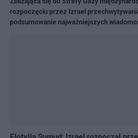
Zbliżająca się do Strefy Gazy międzynaro
rozpoczęciu przez Izrael przechwytywania
podsumowanie najważniejszych wiadomości
Flotylla Sumud: Izrael rozpoczął pr