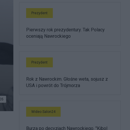
Prezydent
Pierwszy rok prezydentury. Tak Polacy
oceniają Nawrockiego
Prezydent
Rok z Nawrockim. Głośne weta, sojusz z
USA i powrót do Trójmorza
05
Wideo Salon24
PAP
Burza po decyzjach Nawrockiego. "Kibol