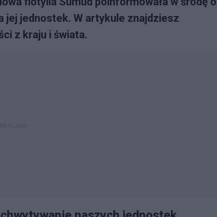
dowa flotylla Sumud poinformowała w środę o
 jej jednostek. W artykule znajdziesz
 z kraju i świata.
zechwytywanie naszych jednostek