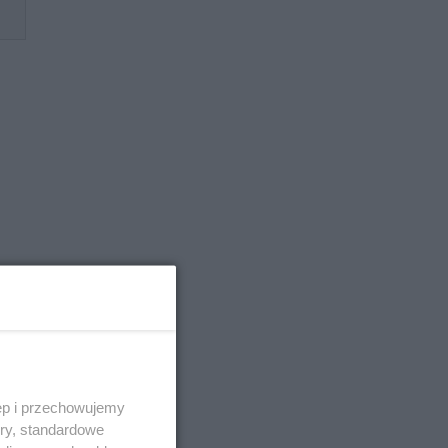
dał
ęp i przechowujemy
ory, standardowe