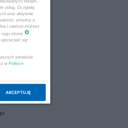
alizowanych reklam,
ie usług. Za zgodą
ych oraz aktywnie
watność, prosimy o
wolna i zawsze możesz
m rogu strony
.
sprzeciwić się
 naszych serwisów
esz w
Polityce
AKCEPTUJĘ
go