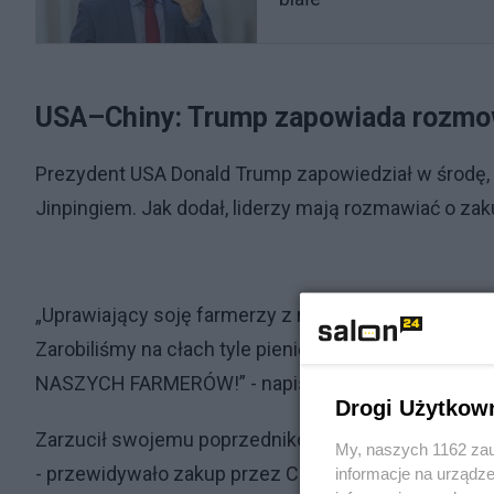
USA–Chiny: Trump zapowiada rozmow
Prezydent USA Donald Trump zapowiedział w środę, ż
Jinpingiem. Jak dodał, liderzy mają rozmawiać o zak
„Uprawiający soję farmerzy z naszego kraju cierpią, 
Zarobiliśmy na cłach tyle pieniędzy, że niewielką
NASZYCH FARMERÓW!” - napisał w serwisie Truth So
Drogi Użytkow
Zarzucił swojemu poprzednikowi Joe Bidenowi, że n
My, naszych 1162 zau
- przewidywało zakup przez Chińczyków produktów ro
informacje na urządze