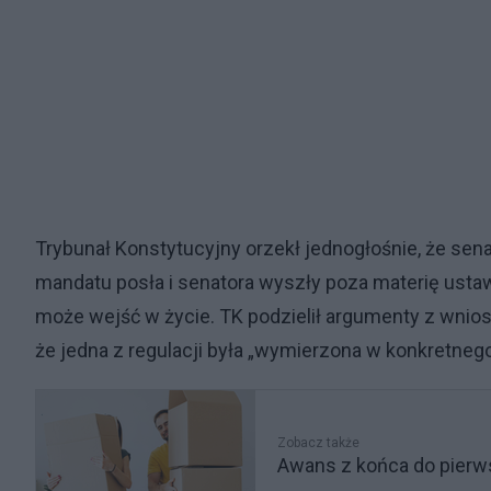
Trybunał Konstytucyjny orzekł jednogłośnie, że se
mandatu posła i senatora wyszły poza materię usta
może wejść w życie. TK podzielił argumenty z wnio
że jedna z regulacji była „wymierzona w konkretnego
Zobacz także
Awans z końca do pierws