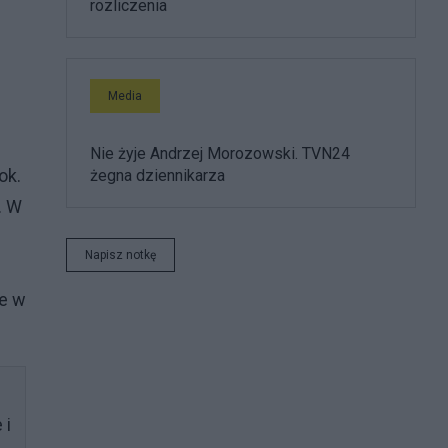
rozliczenia
Media
Nie żyje Andrzej Morozowski. TVN24
ok.
żegna dziennikarza
. W
Napisz notkę
ce w
 i