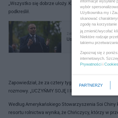
informacje wysyłane 
„Wszystko się dobrze ułoży. KOCHAM NASZYCH PA
wybór spersonalizowan
podkreślił.
Użytkownika my i Zau
skanować charakterys
zgodę na korzystanie 
ją zmienić/wycofać kl
Zobacz także
Niektóre rodzaje prz
Ustawa przeciw banderyz
takiemu przetwarzaniu
Zapoznaj się z poniż
internetowych. Szcze
Prywatności
i
Cookie
Zapowiedział, że za cztery tygodnie spotka się z p
PARTNERZY
rozmowy. „UCZYŃMY SOJĘ I INNE UPRAWY ZNÓW WI
Według Amerykańskiego Stowarzyszenia Soi Chiny k
resortu rolnictwa wynika, że Chińczycy, którzy w pr