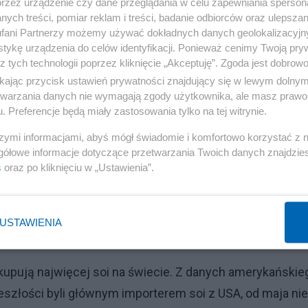
przez urządzenie czy dane przeglądania w celu zapewniania sperson
TRIOTÓW, A KAŻDY FARMER WŁAŚNIE NIM JEST!” -
ych treści, pomiar reklam i treści, badanie odbiorców oraz ulepszan
fani Partnerzy możemy używać dokładnych danych geolokalizacyjn
tykę urządzenia do celów identyfikacji. Ponieważ cenimy Twoją pry
z tych technologii poprzez kliknięcie „Akceptuję”. Zgoda jest dobro
ikając przycisk ustawień prywatności znajdujący się w lewym dolny
etwarzania danych nie wymagają zgody użytkownika, ale masz prawo 
mowi jak płachta na byka. Ukraina grozi odwetem
. Preferencje będą miały zastosowania tylko na tej witrynie.
szymi informacjami, abyś mógł świadomie i komfortowo korzystać z
gółowe informacje dotyczące przetwarzania Twoich danych znajdzi
s
oraz po kliknięciu w „Ustawienia”.
Reklama
rzywódcą Chin, a soja ma być głównym tematem ich
USTAWIENIA
ELKIMI!” - wezwał Trump.
upują najwięcej soi na świecie. Z danych amerykańskie
zeszłości byli głównym importerem soi z USA, od maja nie