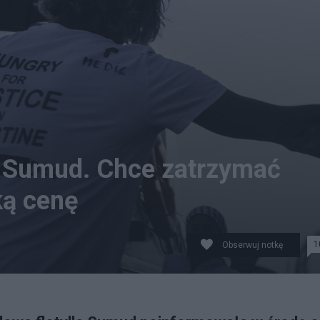
llę Sumud. Chce zatrzymać
ką cenę
1
Obserwuj notkę
 rejsu. fot. Niccolo Celesti / Anadolu/ABACAPRESS.COM/