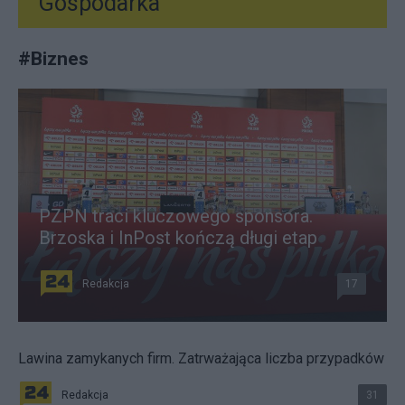
Gospodarka
#
Biznes
PZPN traci kluczowego sponsora.
Brzoska i InPost kończą długi etap
Redakcja
17
Lawina zamykanych firm. Zatrważająca liczba przypadków
Redakcja
31