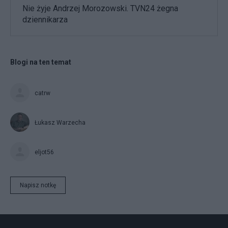
Nie żyje Andrzej Morozowski. TVN24 żegna
dziennikarza
Blogi na ten temat
catrw
Łukasz Warzecha
eljot56
Napisz notkę