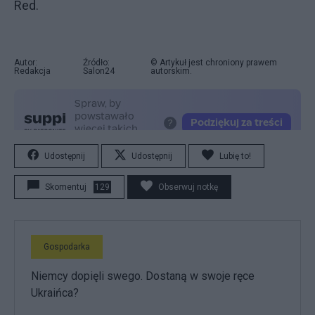
Red.
Autor:
Źródło:
© Artykuł jest chroniony prawem
Redakcja
Salon24
autorskim.
Udostępnij
Udostępnij
Lubię to!
Skomentuj
129
Obserwuj notkę
Gospodarka
Niemcy dopięli swego. Dostaną w swoje ręce
Ukraińca?