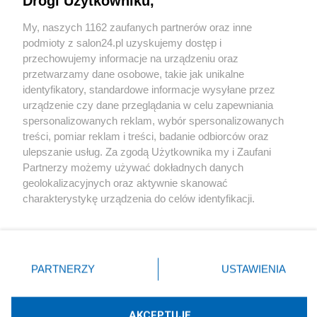
Drogi Użytkowniku,
Sport
My, naszych 1162 zaufanych partnerów oraz inne
podmioty z salon24.pl uzyskujemy dostęp i
Społeczeństwo
przechowujemy informacje na urządzeniu oraz
przetwarzamy dane osobowe, takie jak unikalne
Kultura
identyfikatory, standardowe informacje wysyłane przez
urządzenie czy dane przeglądania w celu zapewniania
spersonalizowanych reklam, wybór spersonalizowanych
treści, pomiar reklam i treści, badanie odbiorców oraz
ulepszanie usług. Za zgodą Użytkownika my i Zaufani
X
Facebook
Instagram
Youtube
Partnerzy możemy używać dokładnych danych
geolokalizacyjnych oraz aktywnie skanować
charakterystykę urządzenia do celów identyfikacji.
Web Content Media sp. z o. o. © 2022
Ponieważ cenimy Twoją prywatność, prosimy o zgodę na
korzystanie z tych technologii poprzez kliknięcie
„Akceptuję”. Zgoda jest dobrowolna i zawsze możesz ją
Pomoc
O nas
Praca
Reklama
Kontakt
zmienić/wycofać klikając przycisk ustawień prywatności
PARTNERZY
USTAWIENIA
znajdujący się w lewym dolnym rogu strony
. Niektóre
rodzaje przetwarzania danych nie wymagają zgody
użytkownika, ale masz prawo sprzeciwić się takiemu
AKCEPTUJĘ