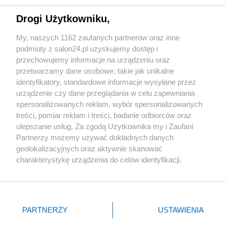
Drogi Użytkowniku,
Sport
My, naszych 1162 zaufanych partnerów oraz inne
podmioty z salon24.pl uzyskujemy dostęp i
Społeczeństwo
przechowujemy informacje na urządzeniu oraz
przetwarzamy dane osobowe, takie jak unikalne
Kultura
identyfikatory, standardowe informacje wysyłane przez
urządzenie czy dane przeglądania w celu zapewniania
spersonalizowanych reklam, wybór spersonalizowanych
treści, pomiar reklam i treści, badanie odbiorców oraz
ulepszanie usług. Za zgodą Użytkownika my i Zaufani
X
Facebook
Instagram
Youtube
Partnerzy możemy używać dokładnych danych
geolokalizacyjnych oraz aktywnie skanować
charakterystykę urządzenia do celów identyfikacji.
Web Content Media sp. z o. o. © 2022
Ponieważ cenimy Twoją prywatność, prosimy o zgodę na
korzystanie z tych technologii poprzez kliknięcie
„Akceptuję”. Zgoda jest dobrowolna i zawsze możesz ją
Pomoc
O nas
Praca
Reklama
Kontakt
zmienić/wycofać klikając przycisk ustawień prywatności
PARTNERZY
USTAWIENIA
znajdujący się w lewym dolnym rogu strony
. Niektóre