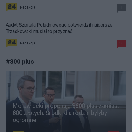
Redakcja
1
Audyt Szpitala Południowego potwierdził najgorsze.
Trzaskowski musiał to przyznać
Redakcja
80
#
800 plus
Morawiecki proponuje 3600 plus zamiast
800 złotych. Środki dla rodzin byłyby
ogromne