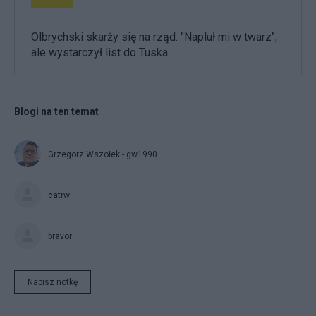
Olbrychski skarży się na rząd. "Napluł mi w twarz",
ale wystarczył list do Tuska
Blogi na ten temat
Grzegorz Wszołek - gw1990
catrw
bravor
Napisz notkę