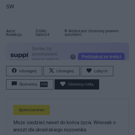
SW
Autor:
Źródło:
© Artykuł jest chroniony prawem
Redakcja
Salon24
autorskim.
Udostępnij
Udostępnij
Lubię to!
Skomentuj
308
Obserwuj notkę
Społeczeństwo
Może siedzieć nawet do końca życia. Wniosek o
areszt dla ukraińskiego nożownika