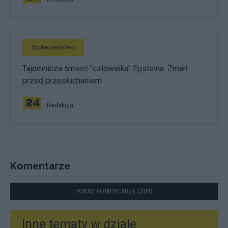
Społeczeństwo
Tajemnicza śmierć "człowieka" Epsteina. Zmarł
przed przesłuchaniem
Redakcja
Komentarze
POKAŻ KOMENTARZE (308)
Inne tematy w dziale