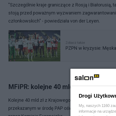
"Szczególnie kraje graniczące z Rosją i Białorusią, ta
stoją przed poważnym wyzwaniem zagwarantowania be
członkowskich" - powiedziała von der Leyen.
Zobacz także
PZPN w kryzysie: Męska 
MFiPR: kolejne 40 mld zł z KPO trafi
Drogi Użytkow
Kolejne 40 mld zł z Krajowego Planu Odbudowy trafi
My, naszych 1160 zau
przekazanym w środę PAP oświadczeniu odnosząc si
informacje na urządze