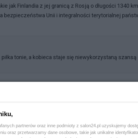
kie jak Finlandia z jej granicą z Rosją o długości 1340 km
zpieczeństwa Unii i integralności terytorialnej państ
piłka tonie, a kobieca staje się niewykorzystaną szansą
Reklama
 do Polski na "gwiazdkę"
niku,
 do Polski na "gwiazdkę" - poinformował resort funduszy
fanych partnerów oraz inne podmioty z salon24.pl uzyskujemy dost
ę do medialnych informacji o wstrzymaniu wypłat z K
niu oraz przetwarzamy dane osobowe, takie jak unikalne identyfikat