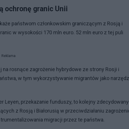
ą ochronę granic Unii
zekaże państwom członkowskim graniczącym z Rosją i
anic w wysokości 170 mln euro. 52 mln euro z tej puli
Reklama
j na rosnące zagrożenie hybrydowe ze strony Rosji i
e państwa, w tym wykorzystywanie migrantów jako narzędz
r Leyen, przekazanie funduszy, to kolejny zdecydowany
ących z Rosją i Białorusią w przeciwdziałaniu zagrożen
rumentalizowania migracji przez te państwa.