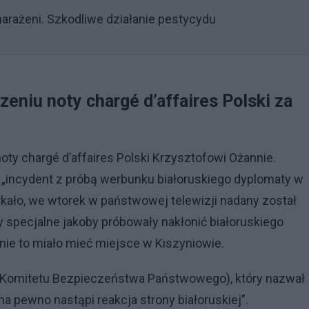
narażeni. Szkodliwe działanie pestycydu
eniu noty chargé d’affaires Polski za
ty chargé d’affaires Polski Krzysztofowi Ożannie.
 „incydent z próbą werbunku białoruskiego dyplomaty w
erkało, we wtorek w państwowej telewizji nadany został
by specjalne jakoby próbowały nakłonić białoruskiego
nie to miało mieć miejsce w Kiszyniowie.
 (Komitetu Bezpieczeństwa Państwowego), który nazwał
a pewno nastąpi reakcja strony białoruskiej”.