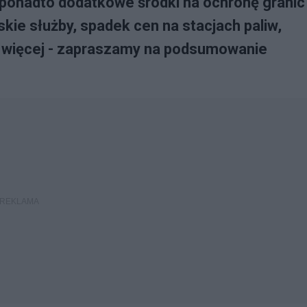
, ponadto dodatkowe środki na ochronę granic
skie służby, spadek cen na stacjach paliw,
i więcej - zapraszamy na podsumowanie