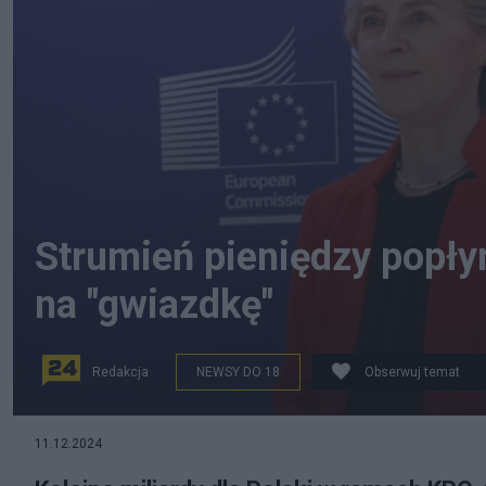
Strumień pieniędzy popłyn
na "gwiazdkę"
Redakcja
NEWSY DO 18
Obserwuj temat
na zdjęciu: przewodnicząca KE Ursula von der Leyen.
11.12.2024