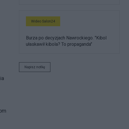
Wideo Salon24
Burza po decyzjach Nawrockiego. "Kibol
ułaskawił kibola? To propaganda"
Napisz notkę
ia
iom