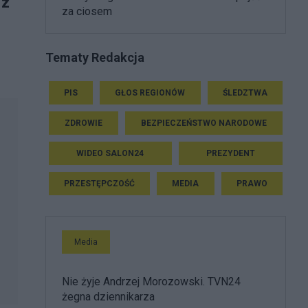
 z
za ciosem
Tematy Redakcja
PIS
GŁOS REGIONÓW
ŚLEDZTWA
ZDROWIE
BEZPIECZEŃSTWO NARODOWE
WIDEO SALON24
PREZYDENT
PRZESTĘPCZOŚĆ
MEDIA
PRAWO
Media
Nie żyje Andrzej Morozowski. TVN24
żegna dziennikarza