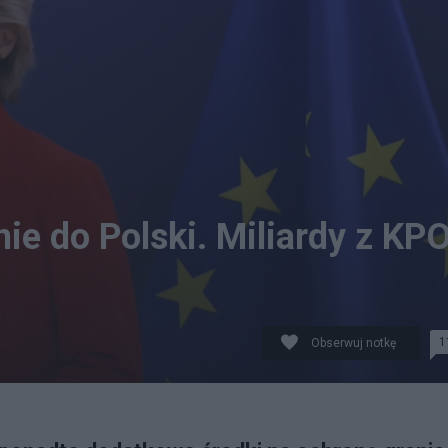
ie do Polski. Miliardy z KP
1
Obserwuj notkę
 fot. PAP/EPA/OLIVIER HOSLET