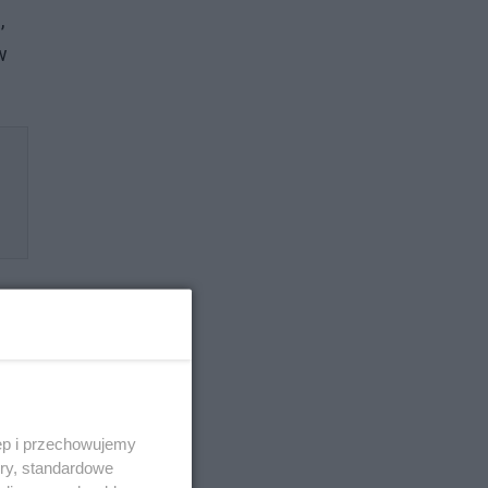
,
w
 w
ęp i przechowujemy
PO
ory, standardowe