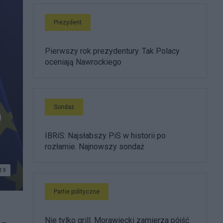
Prezydent
Pierwszy rok prezydentury. Tak Polacy
oceniają Nawrockiego
Sondaż
O
IBRiS: Najsłabszy PiS w historii po
rozłamie. Najnowszy sondaż
19
Partie polityczne
Nie tylko grill. Morawiecki zamierza pójść