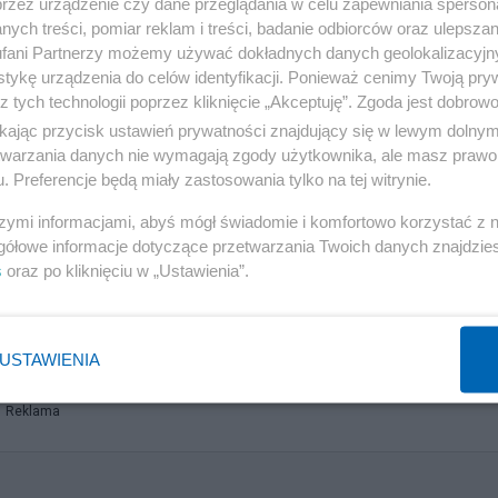
przez urządzenie czy dane przeglądania w celu zapewniania sperson
ych treści, pomiar reklam i treści, badanie odbiorców oraz ulepszan
fani Partnerzy możemy używać dokładnych danych geolokalizacyjn
dością odnotowało zatwierdzenie przez Komisję Europejs
tykę urządzenia do celów identyfikacji. Ponieważ cenimy Twoją pry
anu Odbudowy. Tym samym, zgodnie z zapowiedziami Minis
z tych technologii poprzez kliknięcie „Akceptuję”. Zgoda jest dobro
KPO trafi do Polski na Gwiazdkę. Ten fakt w oczywisty
ikając przycisk ustawień prywatności znajdujący się w lewym dolny
etwarzania danych nie wymagają zgody użytkownika, ale masz prawo 
edialne o rzekomym wstrzymaniu wypłat z KPO przez KE
. Preferencje będą miały zastosowania tylko na tej witrynie.
szymi informacjami, abyś mógł świadomie i komfortowo korzystać z
gółowe informacje dotyczące przetwarzania Twoich danych znajdzi
zostanie zainwestowane w rozwój Polski, tj. m.in. w za
s
oraz po kliknięciu w „Ustawienia”.
zację sieci energetycznych oraz budowę polskich elektr
ów zamyka pierwszy etap odrabiania dwuletnich zaległoś
USTAWIENIA
Reklama