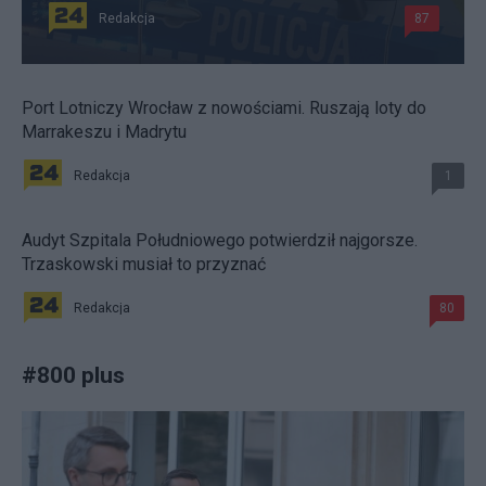
Redakcja
87
Port Lotniczy Wrocław z nowościami. Ruszają loty do
Marrakeszu i Madrytu
Redakcja
1
Audyt Szpitala Południowego potwierdził najgorsze.
Trzaskowski musiał to przyznać
Redakcja
80
#
800 plus