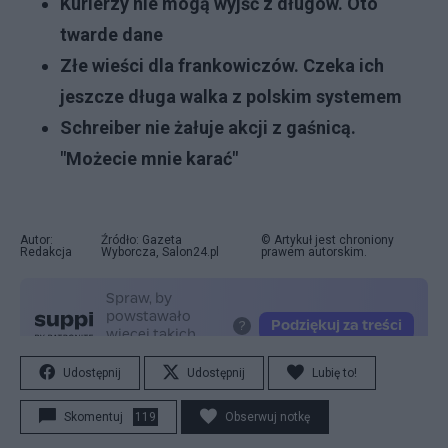
Kurierzy nie mogą wyjść z długów. Oto
twarde dane
Złe wieści dla frankowiczów. Czeka ich
jeszcze długa walka z polskim systemem
Schreiber nie żałuje akcji z gaśnicą.
"Możecie mnie karać"
Autor:
Źródło: Gazeta
© Artykuł jest chroniony
Redakcja
Wyborcza, Salon24.pl
prawem autorskim.
Udostępnij
Udostępnij
Lubię to!
Skomentuj
119
Obserwuj notkę