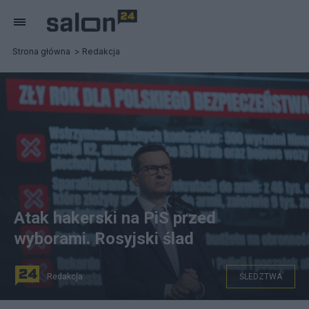
Strona główna
Redakcja
Atak hakerski na PiS przed
wyborami. Rosyjski ślad
Redakcja
ŚLEDZTWA
Były premier Mateusz Morawiecki. (zdjęcie