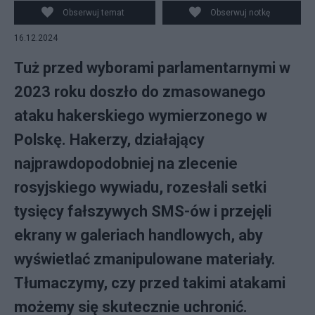
ilustracyjne). Źródło: PAP/Paweł Supernak
Obserwuj temat
Obserwuj notkę
16.12.2024
Tuż przed wyborami parlamentarnymi w
2023 roku doszło do zmasowanego
ataku hakerskiego wymierzonego w
Polskę. Hakerzy, działający
najprawdopodobniej na zlecenie
rosyjskiego wywiadu, rozesłali setki
tysięcy fałszywych SMS-ów i przejęli
ekrany w galeriach handlowych, aby
wyświetlać zmanipulowane materiały.
Tłumaczymy, czy przed takimi atakami
możemy się skutecznie uchronić.