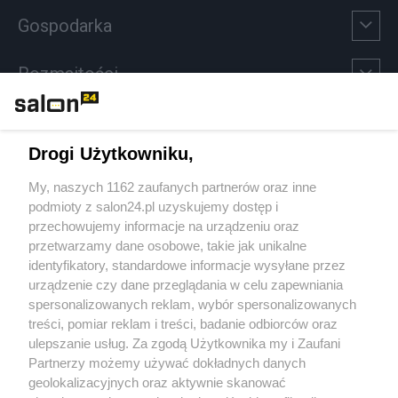
Gospodarka
Rozmaitości
Technologie
Drogi Użytkowniku,
Sport
My, naszych 1162 zaufanych partnerów oraz inne
podmioty z salon24.pl uzyskujemy dostęp i
Społeczeństwo
przechowujemy informacje na urządzeniu oraz
przetwarzamy dane osobowe, takie jak unikalne
Kultura
identyfikatory, standardowe informacje wysyłane przez
urządzenie czy dane przeglądania w celu zapewniania
spersonalizowanych reklam, wybór spersonalizowanych
treści, pomiar reklam i treści, badanie odbiorców oraz
ulepszanie usług. Za zgodą Użytkownika my i Zaufani
X
Facebook
Instagram
Youtube
Partnerzy możemy używać dokładnych danych
geolokalizacyjnych oraz aktywnie skanować