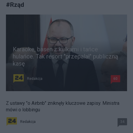
#
Rząd
Karaoke, basen z kulkami i tańce
hulańce. Tak resort "przepalał" publiczną
kasę
Redakcja
60
Z ustawy "o Airbnb" zniknęły kluczowe zapisy. Ministra
mówi o lobbingu
Redakcja
34