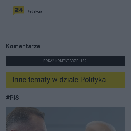
Redakcja
Komentarze
POKAŻ KOMENTARZE (189)
Inne tematy w dziale
Polityka
#
PiS