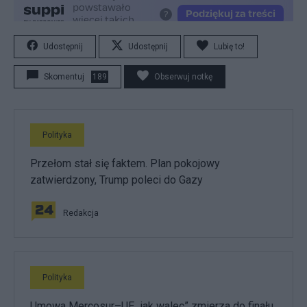
Udostępnij
Udostępnij
Lubię to!
Skomentuj
189
Obserwuj notkę
Polityka
Przełom stał się faktem. Plan pokojowy
zatwierdzony, Trump poleci do Gazy
Redakcja
Polityka
Umowa Mercosur–UE „jak walec” zmierza do finału.