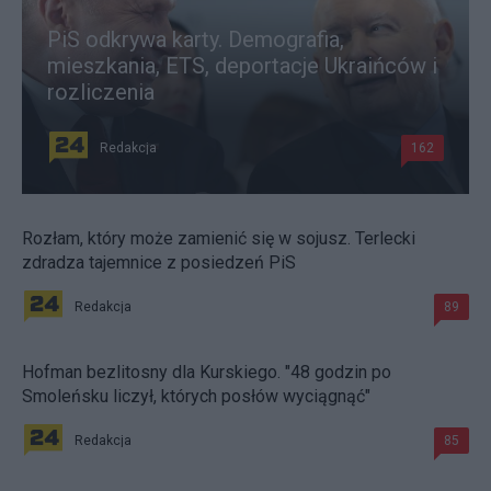
PiS odkrywa karty. Demografia,
mieszkania, ETS, deportacje Ukraińców i
rozliczenia
Redakcja
162
Rozłam, który może zamienić się w sojusz. Terlecki
zdradza tajemnice z posiedzeń PiS
Redakcja
89
Hofman bezlitosny dla Kurskiego. "48 godzin po
Smoleńsku liczył, których posłów wyciągnąć"
Redakcja
85