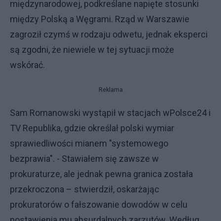
międzynarodowej, podkreślane napięte stosunki
między Polską a Węgrami. Rząd w Warszawie
zagroził czymś w rodzaju odwetu, jednak eksperci
są zgodni, że niewiele w tej sytuacji może
wskórać.
Reklama
Sam Romanowski wystąpił w stacjach wPolsce24 i
TV Republika, gdzie określał polski wymiar
sprawiedliwości mianem "systemowego
bezprawia". - Stawiałem się zawsze w
prokuraturze, ale jednak pewna granica została
przekroczona – stwierdził, oskarżając
prokuratorów o fałszowanie dowodów w celu
postawienia mu absurdalnych zarzutów. Według