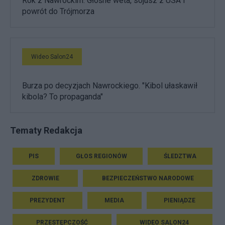
Rok z Nawrockim. Głośne weta, sojusz z USA i
powrót do Trójmorza
Wideo Salon24
Burza po decyzjach Nawrockiego. "Kibol ułaskawił
kibola? To propaganda"
Tematy Redakcja
PIS
GŁOS REGIONÓW
ŚLEDZTWA
ZDROWIE
BEZPIECZEŃSTWO NARODOWE
PREZYDENT
MEDIA
PIENIĄDZE
PRZESTĘPCZOŚĆ
WIDEO SALON24