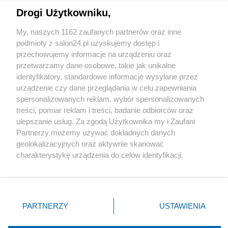
Drogi Użytkowniku,
Sport
My, naszych 1162 zaufanych partnerów oraz inne
podmioty z salon24.pl uzyskujemy dostęp i
Społeczeństwo
przechowujemy informacje na urządzeniu oraz
przetwarzamy dane osobowe, takie jak unikalne
Kultura
identyfikatory, standardowe informacje wysyłane przez
urządzenie czy dane przeglądania w celu zapewniania
spersonalizowanych reklam, wybór spersonalizowanych
treści, pomiar reklam i treści, badanie odbiorców oraz
ulepszanie usług. Za zgodą Użytkownika my i Zaufani
X
Facebook
Instagram
Youtube
Partnerzy możemy używać dokładnych danych
geolokalizacyjnych oraz aktywnie skanować
charakterystykę urządzenia do celów identyfikacji.
Web Content Media sp. z o. o. © 2022
Ponieważ cenimy Twoją prywatność, prosimy o zgodę na
korzystanie z tych technologii poprzez kliknięcie
„Akceptuję”. Zgoda jest dobrowolna i zawsze możesz ją
Pomoc
O nas
Praca
Reklama
Kontakt
zmienić/wycofać klikając przycisk ustawień prywatności
PARTNERZY
USTAWIENIA
znajdujący się w lewym dolnym rogu strony
. Niektóre
rodzaje przetwarzania danych nie wymagają zgody