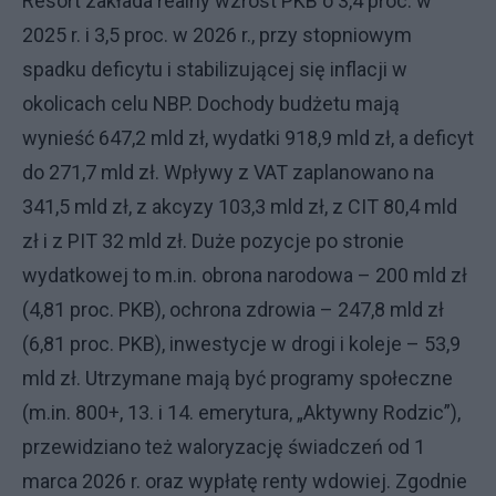
Resort zakłada realny wzrost PKB o 3,4 proc. w
2025 r. i 3,5 proc. w 2026 r., przy stopniowym
spadku deficytu i stabilizującej się inflacji w
okolicach celu NBP. Dochody budżetu mają
wynieść 647,2 mld zł, wydatki 918,9 mld zł, a deficyt
do 271,7 mld zł. Wpływy z VAT zaplanowano na
341,5 mld zł, z akcyzy 103,3 mld zł, z CIT 80,4 mld
zł i z PIT 32 mld zł. Duże pozycje po stronie
wydatkowej to m.in. obrona narodowa – 200 mld zł
(4,81 proc. PKB), ochrona zdrowia – 247,8 mld zł
(6,81 proc. PKB), inwestycje w drogi i koleje – 53,9
mld zł. Utrzymane mają być programy społeczne
(m.in. 800+, 13. i 14. emerytura, „Aktywny Rodzic”),
przewidziano też waloryzację świadczeń od 1
marca 2026 r. oraz wypłatę renty wdowiej. Zgodnie