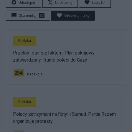
Udostępnij
Udostępnij
Lubię to!
Skomentuj
57
Obserwuj notkę
Polityka
Przełom stał się faktem. Plan pokojowy
zatwierdzony, Trump poleci do Gazy
Redakcja
Polityka
Polacy zatrzymani na flotylli Sumud. Partia Razem
organizuje protesty