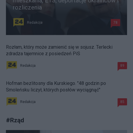
mieszkania, ETS, deportacje Ukraińców i
rozliczenia
Redakcja
78
Rozłam, który może zamienić się w sojusz. Terlecki
zdradza tajemnice z posiedzeń PiS
Redakcja
89
Hofman bezlitosny dla Kurskiego. "48 godzin po
Smoleńsku liczył, których posłów wyciągnąć"
Redakcja
85
#
Rząd