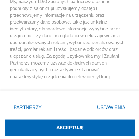
My, naszych 1160 zaufanych partnerów oraz inne
podmioty z salon24.pl uzyskujemy dostęp i
Społeczeństwo
przechowujemy informacje na urządzeniu oraz
przetwarzamy dane osobowe, takie jak unikalne
Kultura
identyfikatory, standardowe informacje wysyłane przez
urządzenie czy dane przeglądania w celu zapewniania
spersonalizowanych reklam, wybór spersonalizowanych
treści, pomiar reklam i treści, badanie odbiorców oraz
ulepszanie usług. Za zgodą Użytkownika my i Zaufani
X
Facebook
Instagram
Youtube
Partnerzy możemy używać dokładnych danych
geolokalizacyjnych oraz aktywnie skanować
charakterystykę urządzenia do celów identyfikacji.
Web Content Media sp. z o. o. © 2022
Ponieważ cenimy Twoją prywatność, prosimy o zgodę na
korzystanie z tych technologii poprzez kliknięcie
„Akceptuję”. Zgoda jest dobrowolna i zawsze możesz ją
Pomoc
O nas
Praca
Reklama
Kontakt
zmienić/wycofać klikając przycisk ustawień prywatności
PARTNERZY
USTAWIENIA
znajdujący się w lewym dolnym rogu strony
. Niektóre
rodzaje przetwarzania danych nie wymagają zgody
użytkownika, ale masz prawo sprzeciwić się takiemu
AKCEPTUJĘ
przetwarzaniu. Preferencje będą miały zastosowania tylko
Technologię dostarcza:
W3media.pl
na tej witrynie.