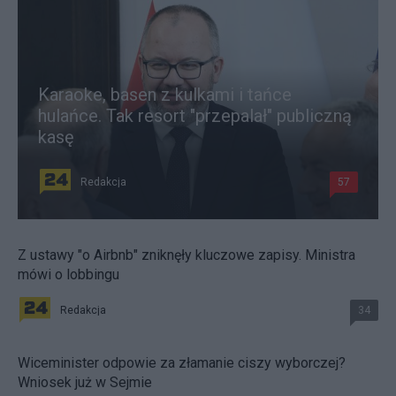
Karaoke, basen z kulkami i tańce
hulańce. Tak resort "przepalał" publiczną
kasę
Redakcja
57
Z ustawy "o Airbnb" zniknęły kluczowe zapisy. Ministra
mówi o lobbingu
Redakcja
34
Wiceminister odpowie za złamanie ciszy wyborczej?
Wniosek już w Sejmie