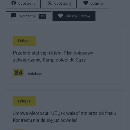
Udostępnij
Udostępnij
Lubię to!
Skomentuj
105
Obserwuj notkę
Polityka
Przełom stał się faktem. Plan pokojowy
zatwierdzony, Trump poleci do Gazy
Redakcja
Polityka
Umowa Mercosur–UE „jak walec” zmierza do finału.
Kontraktu nie da się już odwołać