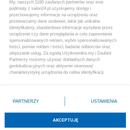
My, naszych 1160 zaufanych partnerów oraz inne
podmioty z salon24.pl uzyskujemy dostęp i
Społeczeństwo
przechowujemy informacje na urządzeniu oraz
przetwarzamy dane osobowe, takie jak unikalne
Kultura
identyfikatory, standardowe informacje wysyłane przez
urządzenie czy dane przeglądania w celu zapewniania
spersonalizowanych reklam, wybór spersonalizowanych
treści, pomiar reklam i treści, badanie odbiorców oraz
ulepszanie usług. Za zgodą Użytkownika my i Zaufani
X
Facebook
Instagram
Youtube
Partnerzy możemy używać dokładnych danych
geolokalizacyjnych oraz aktywnie skanować
charakterystykę urządzenia do celów identyfikacji.
Web Content Media sp. z o. o. © 2022
Ponieważ cenimy Twoją prywatność, prosimy o zgodę na
korzystanie z tych technologii poprzez kliknięcie
„Akceptuję”. Zgoda jest dobrowolna i zawsze możesz ją
Pomoc
O nas
Praca
Reklama
Kontakt
zmienić/wycofać klikając przycisk ustawień prywatności
PARTNERZY
USTAWIENIA
znajdujący się w lewym dolnym rogu strony
. Niektóre
rodzaje przetwarzania danych nie wymagają zgody
użytkownika, ale masz prawo sprzeciwić się takiemu
AKCEPTUJĘ
przetwarzaniu. Preferencje będą miały zastosowania tylko
Technologię dostarcza:
W3media.pl