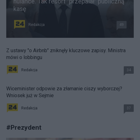
hulańce. Tak resort "przepalał" publiczną
kasę
Redakcja
49
Z ustawy "o Airbnb" zniknęły kluczowe zapisy. Ministra
mówi o lobbingu
Redakcja
34
Wiceminister odpowie za złamanie ciszy wyborczej?
Wniosek już w Sejmie
Redakcja
37
#
Prezydent