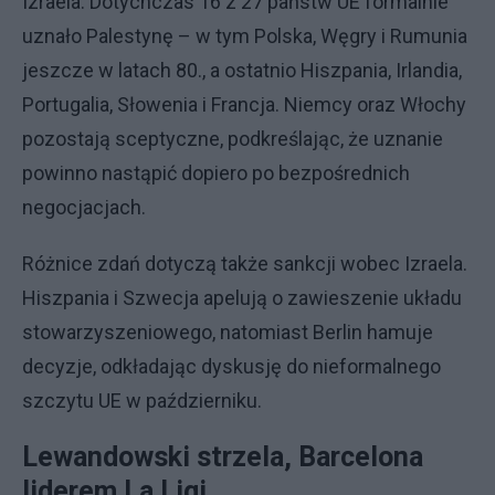
Izraela. Dotychczas 16 z 27 państw UE formalnie
uznało Palestynę – w tym Polska, Węgry i Rumunia
jeszcze w latach 80., a ostatnio Hiszpania, Irlandia,
Portugalia, Słowenia i Francja. Niemcy oraz Włochy
pozostają sceptyczne, podkreślając, że uznanie
powinno nastąpić dopiero po bezpośrednich
negocjacjach.
Różnice zdań dotyczą także sankcji wobec Izraela.
Hiszpania i Szwecja apelują o zawieszenie układu
stowarzyszeniowego, natomiast Berlin hamuje
decyzje, odkładając dyskusję do nieformalnego
szczytu UE w październiku.
Lewandowski strzela, Barcelona
liderem La Ligi