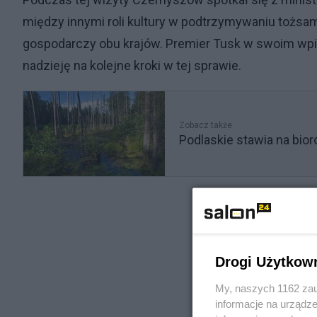
między innymi roli kultury w podtrzymywaniu tożsa
gospodarczy obu krajów. Premier Tusk w swoim wpisi
nadzieję na kolejne kroki w tej sprawie.
Zobacz także
Podlaskie stawia na bio
Drogi Użytkow
My, naszych 1162 zau
informacje na urządze