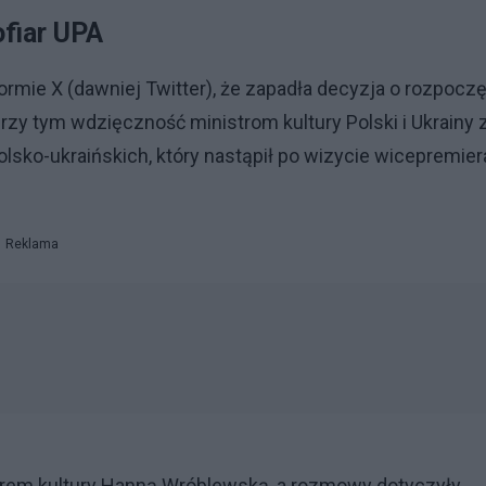
fiar UPA
rmie X (dawniej Twitter), że zapadła decyzja o rozpocz
rzy tym wdzięczność ministrom kultury Polski i Ukrainy 
sko-ukraińskich, który nastąpił po wizycie wicepremier
Reklama
strem kultury Hanną Wróblewską, a rozmowy dotyczyły