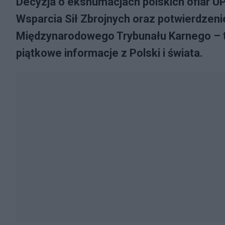
Decyzja o ekshumacjach polskich ofiar U
Wsparcia Sił Zbrojnych oraz potwierdzenie
Międzynarodowego Trybunału Karnego – t
piątkowe informacje z Polski i świata.