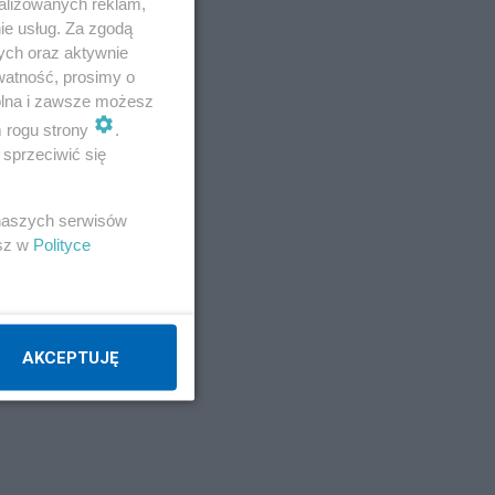
alizowanych reklam,
ie usług. Za zgodą
ych oraz aktywnie
watność, prosimy o
wolna i zawsze możesz
m rogu strony
.
sprzeciwić się
 naszych serwisów
esz w
Polityce
AKCEPTUJĘ