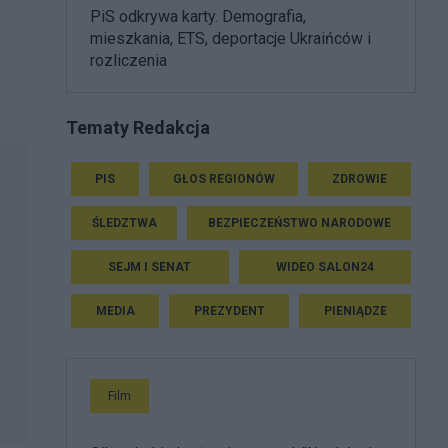
PiS odkrywa karty. Demografia,
mieszkania, ETS, deportacje Ukraińców i
rozliczenia
Tematy Redakcja
PIS
GŁOS REGIONÓW
ZDROWIE
ŚLEDZTWA
BEZPIECZEŃSTWO NARODOWE
SEJM I SENAT
WIDEO SALON24
MEDIA
PREZYDENT
PIENIĄDZE
Film