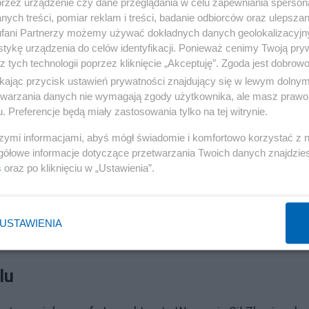
przez urządzenie czy dane przeglądania w celu zapewniania sperson
ych treści, pomiar reklam i treści, badanie odbiorców oraz ulepszan
fani Partnerzy możemy używać dokładnych danych geolokalizacyjn
tykę urządzenia do celów identyfikacji. Ponieważ cenimy Twoją pry
z tych technologii poprzez kliknięcie „Akceptuję”. Zgoda jest dobro
ikając przycisk ustawień prywatności znajdujący się w lewym dolny
etwarzania danych nie wymagają zgody użytkownika, ale masz prawo 
. Preferencje będą miały zastosowania tylko na tej witrynie.
szymi informacjami, abyś mógł świadomie i komfortowo korzystać z
gółowe informacje dotyczące przetwarzania Twoich danych znajdzi
s
oraz po kliknięciu w „Ustawienia”.
USTAWIENIA
Reklama
lu