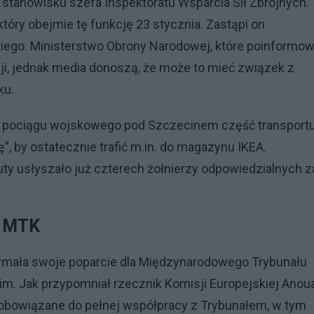
tanowisku szefa Inspektoratu Wsparcia Sił Zbrojnych.
tóry obejmie tę funkcję 23 stycznia. Zastąpi on
iego. Ministerstwo Obrony Narodowej, które poinformow
sji, jednak media donoszą, że może to mieć związek z
ku.
nku pociągu wojskowego pod Szczecinem część transport
”, by ostatecznie trafić m.in. do magazynu IKEA.
uty usłyszało już czterech żołnierzy odpowiedzialnych z
ń MTK
ymała swoje poparcie dla Międzynarodowego Trybunału
m. Jak przypomniał rzecznik Komisji Europejskiej Anou
zobowiązane do pełnej współpracy z Trybunałem, w tym