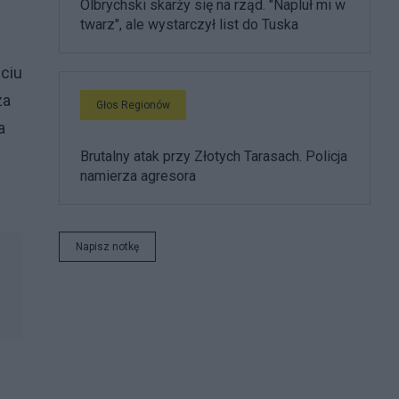
Olbrychski skarży się na rząd. "Napluł mi w
twarz", ale wystarczył list do Tuska
ęciu
za
Głos Regionów
a
Brutalny atak przy Złotych Tarasach. Policja
namierza agresora
Napisz notkę