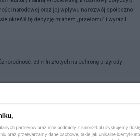
mości narodowej oraz jej wpływu na rozwój społeczno-
e określił tę decyzję mianem „przełomu” i wyraził
różnorodność. 53 mln złotych na ochronę przyrody
niku,
fanych partnerów oraz inne podmioty z salon24.pl uzyskujemy dost
niu oraz przetwarzamy dane osobowe, takie jak unikalne identyfikat