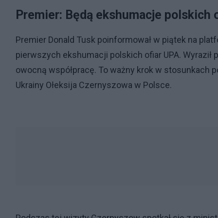
Premier: Będą ekshumacje polskich o
Premier Donald Tusk poinformował w piątek na platfo
pierwszych ekshumacji polskich ofiar UPA. Wyraził p
owocną współpracę. To ważny krok w stosunkach pol
Ukrainy Ołeksija Czernyszowa w Polsce.
Podczas tej wizyty Czernyszow spotkał się z mini