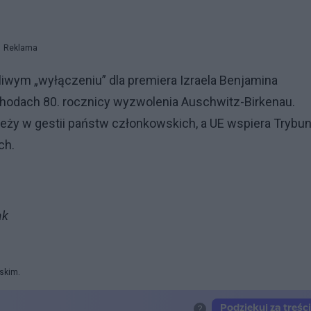
Reklama
liwym „wyłączeniu” dla premiera Izraela Benjamina
chodach 80. rocznicy wyzwolenia Auschwitz-Birkenau.
eży w gestii państw członkowskich, a UE wspiera Trybun
ch.
ak
rskim.