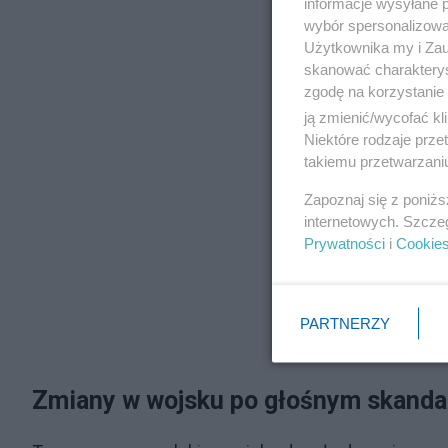
informacje wysyłane 
wybór spersonalizowan
Użytkownika my i Zau
skanować charakterys
zgodę na korzystanie 
ją zmienić/wycofać kl
Niektóre rodzaje prz
takiemu przetwarzaniu
Zapoznaj się z poniż
internetowych. Szcze
Prywatności
i
Cookie
PARTNERZY
Zmiany w wojsku po głośnym skanda