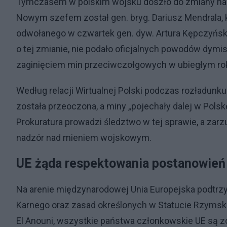
Tymczasem w polskim wojsku doszło do zmiany na s
Nowym szefem został gen. bryg. Dariusz Mendrala, k
odwołanego w czwartek gen. dyw. Artura Kępczyńsk
o tej zmianie, nie podało oficjalnych powodów dymi
zaginięciem min przeciwczołgowych w ubiegłym ro
Według relacji Wirtualnej Polski podczas rozładu
została przeoczona, a miny „pojechały dalej w Polskę
Prokuratura prowadzi śledztwo w tej sprawie, a zarz
nadzór nad mieniem wojskowym.
UE żąda respektowania postanowie
Na arenie międzynarodowej Unia Europejska podtrz
Karnego oraz zasad określonych w Statucie Rzymski
El Anouni, wszystkie państwa członkowskie UE są 