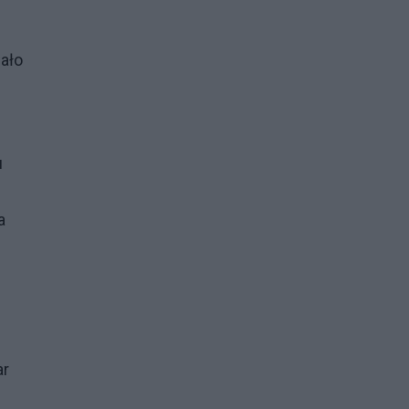
ało
u
a
ar