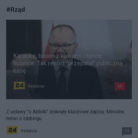
#
Rząd
Karaoke, basen z kulkami i tańce
hulańce. Tak resort "przepalał" publiczną
kasę
Redakcja
60
Z ustawy "o Airbnb" zniknęły kluczowe zapisy. Ministra
mówi o lobbingu
Redakcja
34