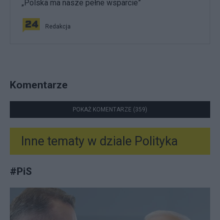
„Polska ma nasze pełne wsparcie”
Redakcja
Komentarze
POKAŻ KOMENTARZE (359)
Inne tematy w dziale
Polityka
#
PiS