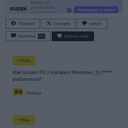
Udostępnij
Udostępnij
Lubię to!
Skomentuj
359
Obserwuj notkę
Polityka
Atak na biuro PO z koktajlami Mołotowa. „Ty j*****
platformersie!”
Redakcja
Polityka