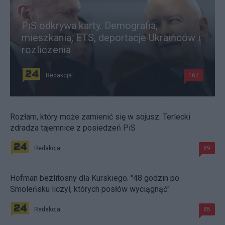
PiS odkrywa karty. Demografia,
mieszkania, ETS, deportacje Ukraińców i
rozliczenia
Redakcja
162
Rozłam, który może zamienić się w sojusz. Terlecki
zdradza tajemnice z posiedzeń PiS
Redakcja
89
Hofman bezlitosny dla Kurskiego. "48 godzin po
Smoleńsku liczył, których posłów wyciągnąć"
Redakcja
85