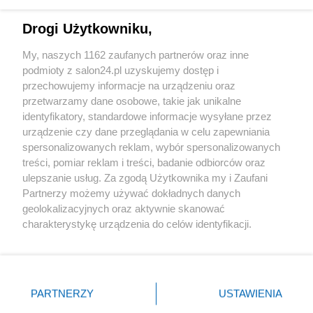
Technologie
Drogi Użytkowniku,
Sport
My, naszych 1162 zaufanych partnerów oraz inne
podmioty z salon24.pl uzyskujemy dostęp i
Społeczeństwo
przechowujemy informacje na urządzeniu oraz
przetwarzamy dane osobowe, takie jak unikalne
Kultura
identyfikatory, standardowe informacje wysyłane przez
urządzenie czy dane przeglądania w celu zapewniania
spersonalizowanych reklam, wybór spersonalizowanych
treści, pomiar reklam i treści, badanie odbiorców oraz
ulepszanie usług. Za zgodą Użytkownika my i Zaufani
X
Facebook
Instagram
Youtube
Partnerzy możemy używać dokładnych danych
geolokalizacyjnych oraz aktywnie skanować
charakterystykę urządzenia do celów identyfikacji.
Web Content Media sp. z o. o. © 2022
Ponieważ cenimy Twoją prywatność, prosimy o zgodę na
korzystanie z tych technologii poprzez kliknięcie
„Akceptuję”. Zgoda jest dobrowolna i zawsze możesz ją
Pomoc
O nas
Praca
Reklama
Kontakt
zmienić/wycofać klikając przycisk ustawień prywatności
PARTNERZY
USTAWIENIA
znajdujący się w lewym dolnym rogu strony
. Niektóre