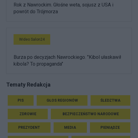
Rok z Nawrockim. Głośne weta, sojusz z USA i
powrót do Trójmorza
Wideo Salon24
Burza po decyzjach Nawrockiego. "Kibol ułaskawił
kibola? To propaganda"
Tematy Redakcja
PIS
GŁOS REGIONÓW
ŚLEDZTWA
ZDROWIE
BEZPIECZEŃSTWO NARODOWE
PREZYDENT
MEDIA
PIENIĄDZE