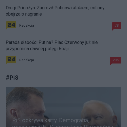
Drugi Prigożyn. Zagroził Putinowi atakiem, miliony
obejrzało nagranie
Redakcja
78
Parada słabości Putina? Plac Czerwony już nie
przypomina dawnej potęgi Rosji
Redakcja
206
#
PiS
PiS odkrywa karty. Demografia,