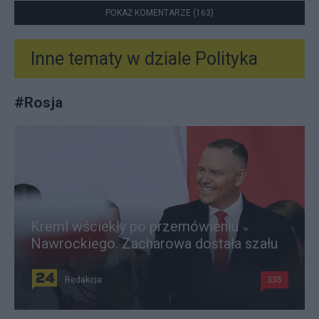
POKAŻ KOMENTARZE (163)
Inne tematy w dziale
Polityka
#
Rosja
Kreml wściekły po przemówieniu
Nawrockiego. Zacharowa dostała szału
Redakcja
335