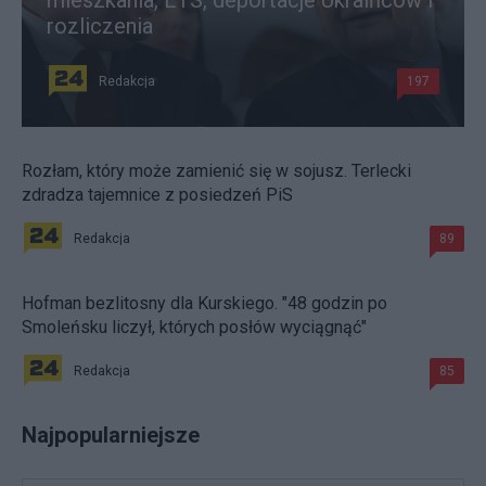
mieszkania, ETS, deportacje Ukraińców i
rozliczenia
Redakcja
197
Rozłam, który może zamienić się w sojusz. Terlecki
zdradza tajemnice z posiedzeń PiS
Redakcja
89
Hofman bezlitosny dla Kurskiego. "48 godzin po
Smoleńsku liczył, których posłów wyciągnąć"
Redakcja
85
Najpopularniejsze