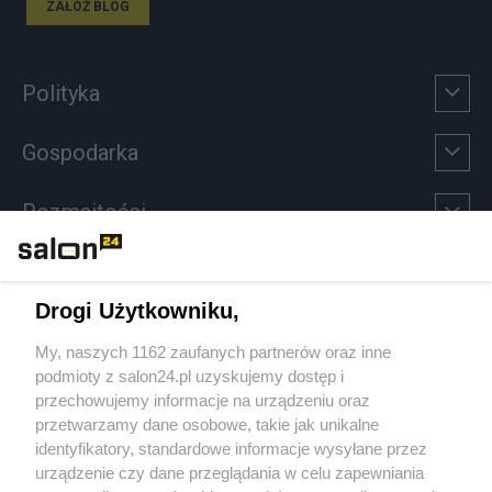
ZAŁÓŻ BLOG
Polityka
Gospodarka
Rozmaitości
Technologie
Drogi Użytkowniku,
Sport
My, naszych 1162 zaufanych partnerów oraz inne
podmioty z salon24.pl uzyskujemy dostęp i
Społeczeństwo
przechowujemy informacje na urządzeniu oraz
przetwarzamy dane osobowe, takie jak unikalne
Kultura
identyfikatory, standardowe informacje wysyłane przez
urządzenie czy dane przeglądania w celu zapewniania