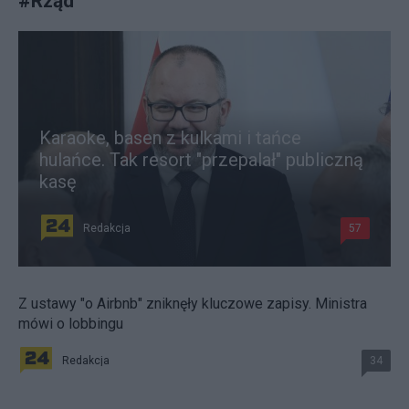
#
Rząd
Karaoke, basen z kulkami i tańce
hulańce. Tak resort "przepalał" publiczną
kasę
Redakcja
57
Z ustawy "o Airbnb" zniknęły kluczowe zapisy. Ministra
mówi o lobbingu
Redakcja
34