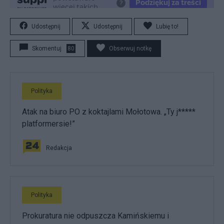
Udostępnij
Udostępnij
Lubię to!
Skomentuj
80
Obserwuj notkę
Polityka
Atak na biuro PO z koktajlami Mołotowa. „Ty j*****
platformersie!”
Redakcja
Polityka
Prokuratura nie odpuszcza Kamińskiemu i