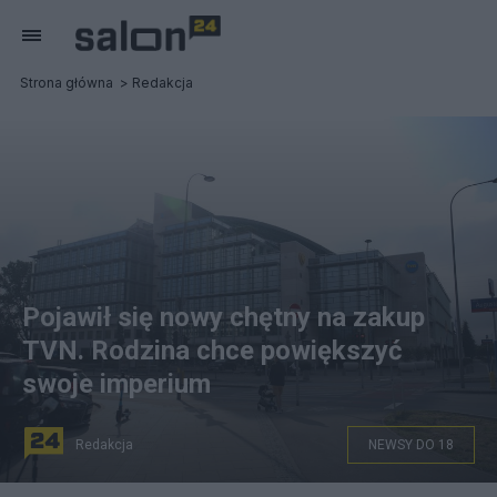
Strona główna
Redakcja
Pojawił się nowy chętny na zakup
TVN. Rodzina chce powiększyć
swoje imperium
Redakcja
NEWSY DO 18
Siedziba telewizji TVN przy ul. Wiertniczej w Warszawie,