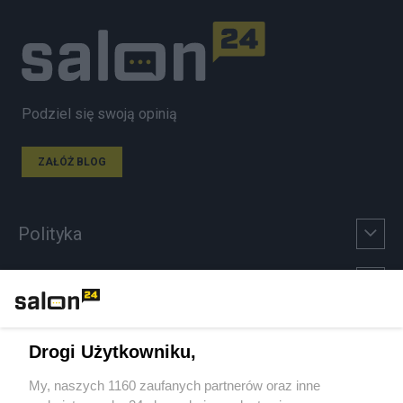
Podziel się swoją opinią
ZAŁÓŻ BLOG
Polityka
Gospodarka
Rozmaitości
Drogi Użytkowniku,
Technologie
My, naszych 1160 zaufanych partnerów oraz inne