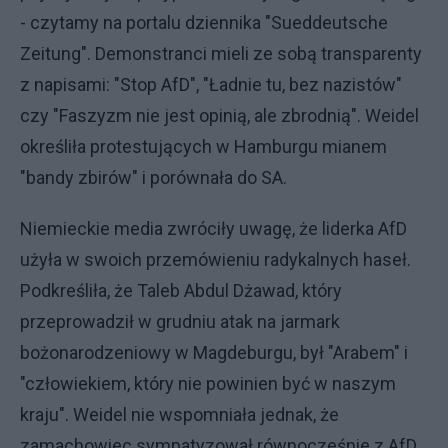
- czytamy na portalu dziennika "Sueddeutsche
Zeitung". Demonstranci mieli ze sobą transparenty
z napisami: "Stop AfD", "Ładnie tu, bez nazistów"
czy "Faszyzm nie jest opinią, ale zbrodnią". Weidel
określiła protestujących w Hamburgu mianem
"bandy zbirów" i porównała do SA.
Niemieckie media zwróciły uwagę, że liderka AfD
użyła w swoich przemówieniu radykalnych haseł.
Podkreśliła, że Taleb Abdul Dżawad, który
przeprowadził w grudniu atak na jarmark
bożonarodzeniowy w Magdeburgu, był "Arabem" i
"człowiekiem, który nie powinien być w naszym
kraju". Weidel nie wspomniała jednak, że
zamachowiec sympatyzował równocześnie z AfD.