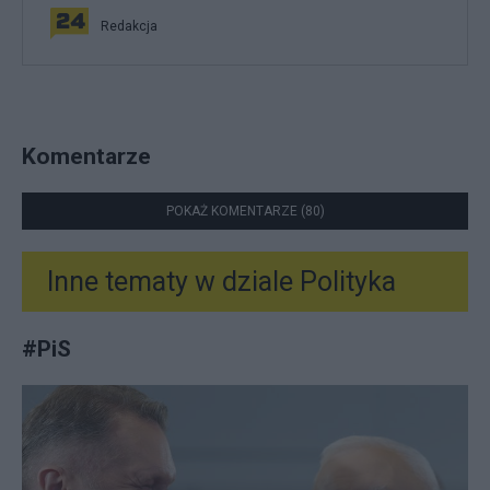
Redakcja
Komentarze
POKAŻ KOMENTARZE (80)
Inne tematy w dziale
Polityka
#
PiS