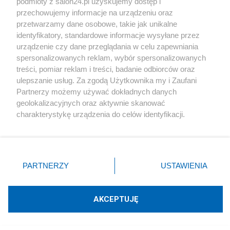
podmioty z salon24.pl uzyskujemy dostęp i
Sport
przechowujemy informacje na urządzeniu oraz
przetwarzamy dane osobowe, takie jak unikalne
identyfikatory, standardowe informacje wysyłane przez
Społeczeństwo
urządzenie czy dane przeglądania w celu zapewniania
spersonalizowanych reklam, wybór spersonalizowanych
Kultura
treści, pomiar reklam i treści, badanie odbiorców oraz
ulepszanie usług. Za zgodą Użytkownika my i Zaufani
Partnerzy możemy używać dokładnych danych
geolokalizacyjnych oraz aktywnie skanować
charakterystykę urządzenia do celów identyfikacji.
X
Facebook
Instagram
Youtube
Ponieważ cenimy Twoją prywatność, prosimy o zgodę na
korzystanie z tych technologii poprzez kliknięcie
„Akceptuję”. Zgoda jest dobrowolna i zawsze możesz ją
Web Content Media sp. z o. o. © 2022
zmienić/wycofać klikając przycisk ustawień prywatności
PARTNERZY
USTAWIENIA
znajdujący się w lewym dolnym rogu strony
. Niektóre
rodzaje przetwarzania danych nie wymagają zgody
Pomoc
O nas
Praca
Reklama
Kontakt
użytkownika, ale masz prawo sprzeciwić się takiemu
AKCEPTUJĘ
przetwarzaniu. Preferencje będą miały zastosowania tylko
na tej witrynie.