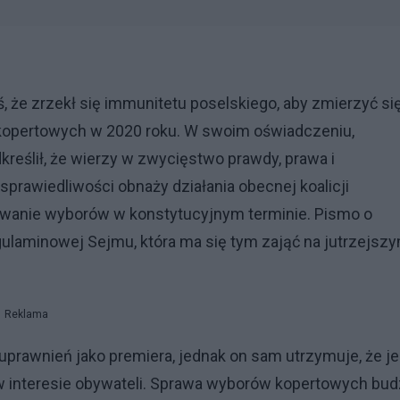
 że zrzekł się immunitetu poselskiego, aby zmierzyć si
kopertowych w 2020 roku. W swoim oświadczeniu,
eślił, że wierzy w zwycięstwo prawdy, prawa i
sprawiedliwości obnaży działania obecnej koalicji
kowanie wyborów w konstytucyjnym terminie. Pismo o
egulaminowej Sejmu, która ma się tym zająć na jutrzejsz
Reklama
prawnień jako premiera, jednak on sam utrzymuje, że j
w interesie obywateli. Sprawa wyborów kopertowych bud