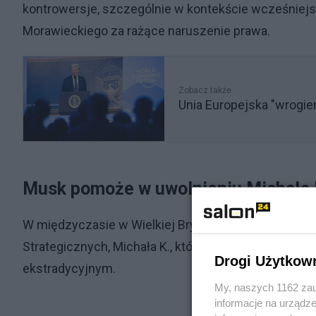
kontrowersje, szczególnie w kontekście wcześniejs
Morawieckiego za rażące naruszenie prawa.
Zobacz także
Unia Europejska "wrogiem
Musk pomoże w uwolnieniu Michała 
W międzyczasie w Wielkiej Brytanii trwa debata na
Strategicznych, Michała K., który został zatrzyma
Drogi Użytkow
ekstradycyjnym.
My, naszych 1162 zau
informacje na urządze