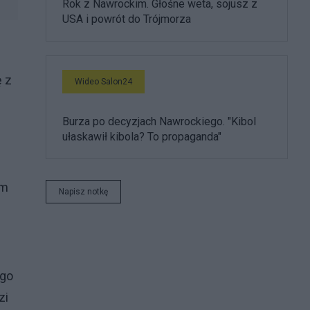
Rok z Nawrockim. Głośne weta, sojusz z
USA i powrót do Trójmorza
ę z
Wideo Salon24
Burza po decyzjach Nawrockiego. "Kibol
ułaskawił kibola? To propaganda"
ym
Napisz notkę
ego
zi