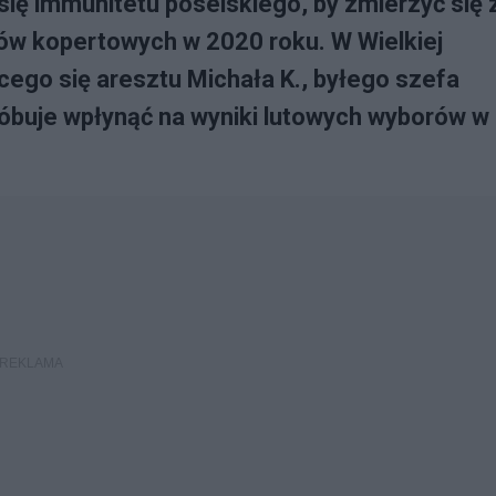
ię immunitetu poselskiego, by zmierzyć się 
ów kopertowych w 2020 roku. W Wielkiej
cego się aresztu Michała K., byłego szefa
róbuje wpłynąć na wyniki lutowych wyborów w