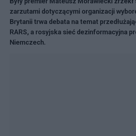
Były premier Mateusz Morawiecki zrzekł s
zarzutami dotyczącymi organizacji wybor
Brytanii trwa debata na temat przedłużają
RARS, a rosyjska sieć dezinformacyjna p
Niemczech.