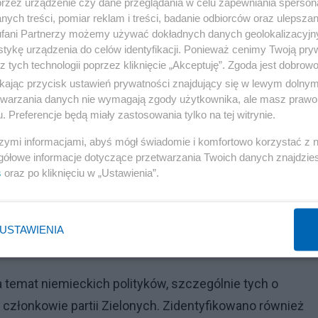
przez urządzenie czy dane przeglądania w celu zapewniania sperson
ych treści, pomiar reklam i treści, badanie odbiorców oraz ulepszan
nterwencji w tej sprawie, twierdząc, że Michał K. przeby
fani Partnerzy możemy używać dokładnych danych geolokalizacyjn
sprawiedliwe i niezgodne z zasadami praworządności.
tykę urządzenia do celów identyfikacji. Ponieważ cenimy Twoją pry
ca w kraju, który pretenduje do bycia wzorem demokracj
z tych technologii poprzez kliknięcie „Akceptuję”. Zgoda jest dobro
ikając przycisk ustawień prywatności znajdujący się w lewym dolny
ozprawy ekstradycyjnej, a sprawa budzi coraz więcej emo
etwarzania danych nie wymagają zgody użytkownika, ale masz prawo 
. Preferencje będą miały zastosowania tylko na tej witrynie.
h
szymi informacjami, abyś mógł świadomie i komfortowo korzystać z
gółowe informacje dotyczące przetwarzania Twoich danych znajdzi
s
oraz po kliknięciu w „Ustawienia”.
ły o odkryciu rosyjskiej sieci dezinformacyjnej, która
ów parlamentarnych w Niemczech. Sieć, powiązana z
icjantem mieszkającym obecnie w Rosji, operuje za
USTAWIENIA
 temat niemieckich polityków, szczególnie tych o
k członkowie partii Zielonych. Zidentyfikowano również