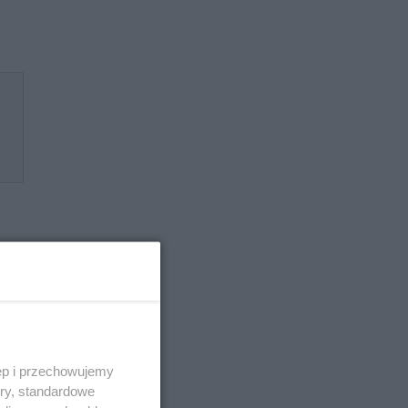
erw
ęp i przechowujemy
ory, standardowe