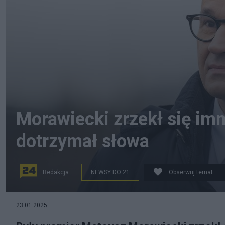
Morawiecki zrzekł się imm
dotrzymał słowa
Redakcja
NEWSY DO 21
Obserwuj temat
Fot. PAP
23.01.2025