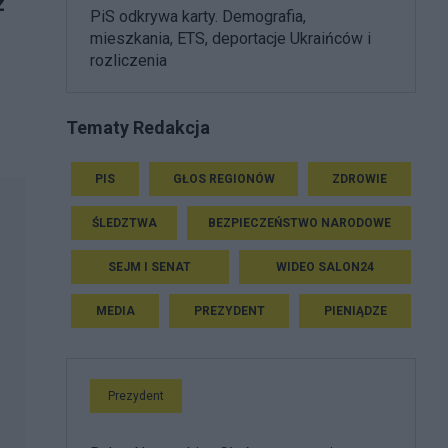
z
PiS odkrywa karty. Demografia,
mieszkania, ETS, deportacje Ukraińców i
rozliczenia
Tematy Redakcja
PIS
GŁOS REGIONÓW
ZDROWIE
ŚLEDZTWA
BEZPIECZEŃSTWO NARODOWE
SEJM I SENAT
WIDEO SALON24
MEDIA
PREZYDENT
PIENIĄDZE
Prezydent