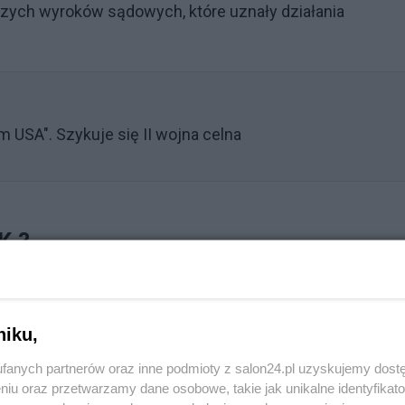
zych wyroków sądowych, które uznały działania
 USA". Szykuje się II wojna celna
K.?
 temat aresztowania byłego szefa Rządowej Agencji Rez
ny we wrześniu 2024 roku w związku z postępowaniem
niku,
fanych partnerów oraz inne podmioty z salon24.pl uzyskujemy dost
niu oraz przetwarzamy dane osobowe, takie jak unikalne identyfikat
Reklama