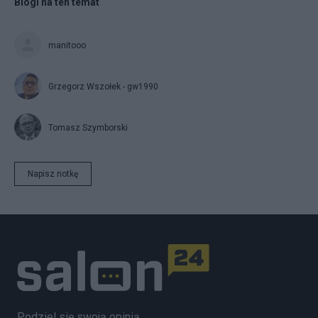
Blogi na ten temat
manitooo
Grzegorz Wszołek - gw1990
Tomasz Szymborski
Napisz notkę
Podziel się swoją opinią