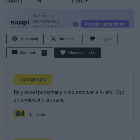
Redakcja
PAP
autorskim
Udostępnij
Udostępnij
Lubię to!
Skomentuj
6
Obserwuj notkę
Społeczeństwo
Były poseł podejrzany o molestowanie 9-latki. Sąd
zdecydował o areszcie
Redakcja