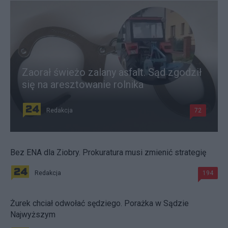
Zaorał świeżo zalany asfalt. Sąd zgodził
się na aresztowanie rolnika
Redakcja
72
Bez ENA dla Ziobry. Prokuratura musi zmienić strategię
Redakcja
194
Żurek chciał odwołać sędziego. Porażka w Sądzie
Najwyższym