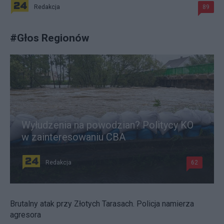
Redakcja
89
#
Głos Regionów
Wyłudzenia na powodzian? Politycy KO
w zainteresowaniu CBA
Redakcja
62
Brutalny atak przy Złotych Tarasach. Policja namierza
agresora