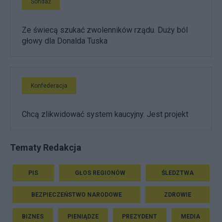
Sondaż
Ze świecą szukać zwolenników rządu. Duży ból
głowy dla Donalda Tuska
Konfederacja
Chcą zlikwidować system kaucyjny. Jest projekt
Tematy Redakcja
PIS
GŁOS REGIONÓW
ŚLEDZTWA
BEZPIECZEŃSTWO NARODOWE
ZDROWIE
BIZNES
PIENIĄDZE
PREZYDENT
MEDIA