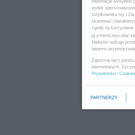
informacje wysyłane 
wybór spersonalizowan
Użytkownika my i Zau
skanować charakterys
zgodę na korzystanie 
ją zmienić/wycofać kl
Niektóre rodzaje prz
takiemu przetwarzaniu
Zapoznaj się z poniż
internetowych. Szcze
Prywatności
i
Cookie
PARTNERZY