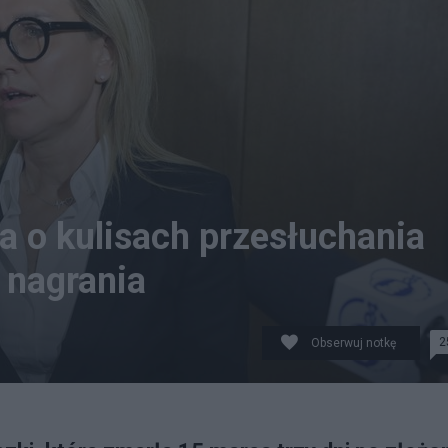
 o kulisach przesłuchania
 nagrania
2
Obserwuj notkę