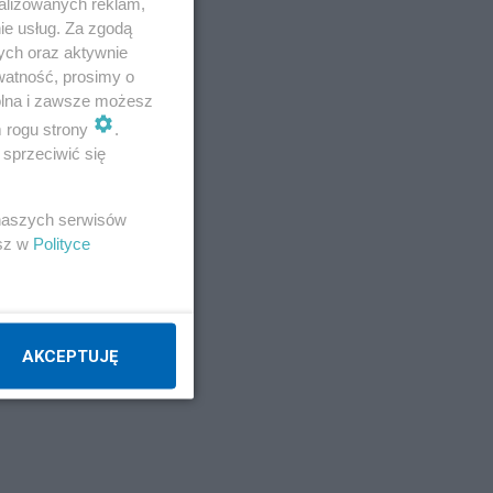
alizowanych reklam,
ie usług. Za zgodą
ych oraz aktywnie
watność, prosimy o
wolna i zawsze możesz
m rogu strony
.
sprzeciwić się
 naszych serwisów
esz w
Polityce
AKCEPTUJĘ