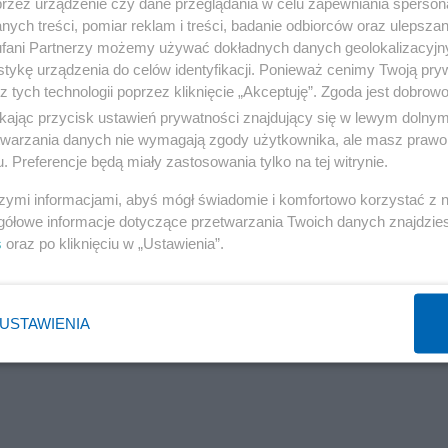
przez urządzenie czy dane przeglądania w celu zapewniania sperson
ych treści, pomiar reklam i treści, badanie odbiorców oraz ulepszan
fani Partnerzy możemy używać dokładnych danych geolokalizacyjn
tykę urządzenia do celów identyfikacji. Ponieważ cenimy Twoją pry
z tych technologii poprzez kliknięcie „Akceptuję”. Zgoda jest dobro
ikając przycisk ustawień prywatności znajdujący się w lewym dolny
etwarzania danych nie wymagają zgody użytkownika, ale masz prawo 
. Preferencje będą miały zastosowania tylko na tej witrynie.
szymi informacjami, abyś mógł świadomie i komfortowo korzystać z
gółowe informacje dotyczące przetwarzania Twoich danych znajdzi
s
oraz po kliknięciu w „Ustawienia”.
USTAWIENIA