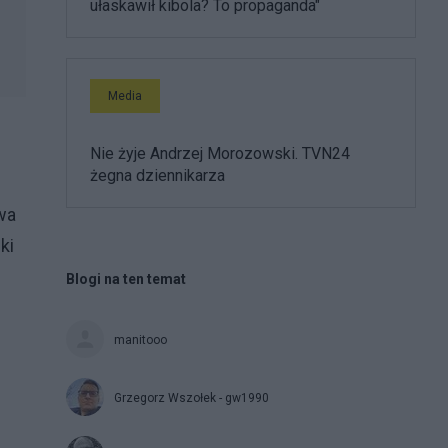
ułaskawił kibola? To propaganda"
Media
Nie żyje Andrzej Morozowski. TVN24
żegna dziennikarza
wa
ki
Blogi na ten temat
manitooo
Grzegorz Wszołek - gw1990