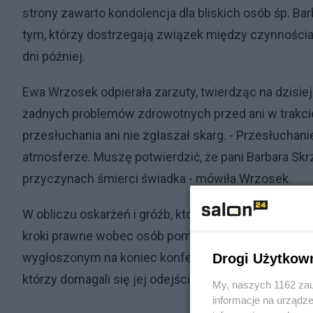
strony zawarto kondolencja dla bliskich osób śp. Ba
tym, którzy dostrzegają związek między czynnościa
dni później.
Ewa Wrzosek odpierała zarzuty, twierdząc na dzisiej
żadnych problemów zdrowotnych przed ani w trakcie 
przesłuchania ani nie zgłaszał skarg. - Przesłuchani
atmosferze. Muszę potwierdzić, że pani Barbara Skrz
przyczynach śmierci świadka - mówiła Wrzosek.
W obliczu oskarżeń i gróźb, które pojawiły się w me
kroki prawne wobec osób pomawiających ją o odpowi
wygłoszonym na koniec konferencji oświadczeniu, 
Drogi Użytkow
którzy domagali się jej odejścia z prokuratury po tra
My, naszych 1162 zau
informacje na urządze