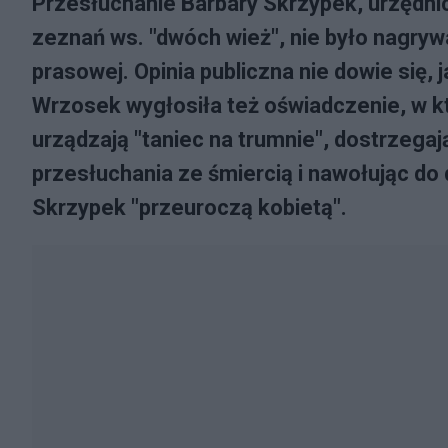
Przesłuchanie Barbary Skrzypek, urzędnic
zeznań ws. "dwóch wież", nie było nagryw
prasowej. Opinia publiczna nie dowie się, 
Wrzosek wygłosiła też oświadczenie, w k
urządzają "taniec na trumnie", dostrzeg
przesłuchania ze śmiercią i nawołując do 
Skrzypek "przeuroczą kobietą".