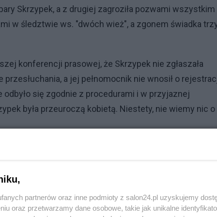
rbary Skrzypek, a z drugiej zagroziła pozwami wszystkim
mi w śledztwie ws. "dwóch wież", a zgonem świadka trz
szej konferencji prasowej, że Skrzypek nie zgłaszała
przesłuchania, a jej pełnomocnik nie wnosił o rejestrac
e odbyło się zgodnie z procedurami i w przyjaznej
ypek była przeuroczą kobietą. Niestety, nie wiemy nic o
diach i internecie, prokurator Ewa Wrzosek zapowiedziała
edzialność za śmierć Barbary Skrzypek. Dodała też w
że będzie domagać się konsekwencji również wobec tyc
niku,
gedii.
fanych partnerów oraz inne podmioty z salon24.pl uzyskujemy dost
niu oraz przetwarzamy dane osobowe, takie jak unikalne identyfikat