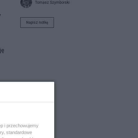
Tomasz Szymborski
y
Napisz notkę
ję
h,
ęp i przechowujemy
ory, standardowe