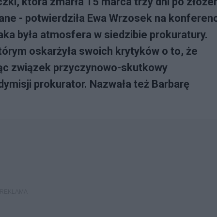
zki, która zmarła 15 marca trzy dni po złoże
ane - potwierdziła Ewa Wrzosek na konferenc
jaka była atmosfera w siedzibie prokuratury.
tórym oskarżyła swoich krytyków o to, że
ając związek przyczynowo-skutkowy
dymisji prokurator. Nazwała też Barbarę