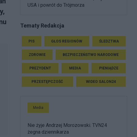
an
USA i powrót do Trójmorza
y,
nu
Tematy Redakcja
PIS
GŁOS REGIONÓW
ŚLEDZTWA
ZDROWIE
BEZPIECZEŃSTWO NARODOWE
PREZYDENT
MEDIA
PIENIĄDZE
PRZESTĘPCZOŚĆ
WIDEO SALON24
Media
Nie żyje Andrzej Morozowski. TVN24
żegna dziennikarza