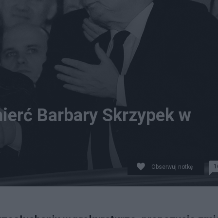
ierć Barbary Skrzypek w
1
Obserwuj notkę