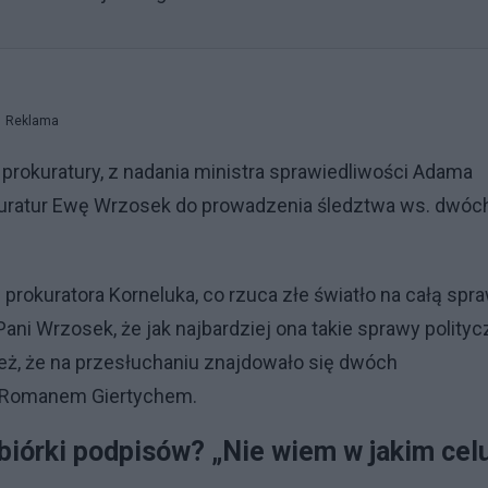
Reklama
prokuratury, z nadania ministra sprawiedliwości Adama
okuratur Ewę Wrzosek do prowadzenia śledztwa ws. dwóc
 prokuratora Korneluka, co rzuca złe światło na całą spr
Pani Wrzosek, że jak najbardziej ona takie sprawy polity
eż, że na przesłuchaniu znajdowało się dwóch
z Romanem Giertychem.
iórki podpisów? „Nie wiem w jakim cel