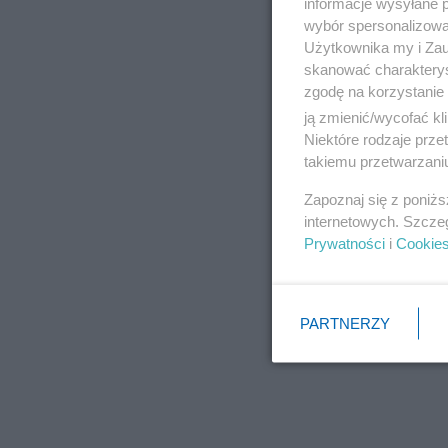
informacje wysyłane 
wybór spersonalizowan
Użytkownika my i Zau
skanować charakterys
zgodę na korzystanie 
ją zmienić/wycofać kl
Niektóre rodzaje prz
takiemu przetwarzaniu
Zapoznaj się z poniż
internetowych. Szcze
Prywatności
i
Cookie
PARTNERZY