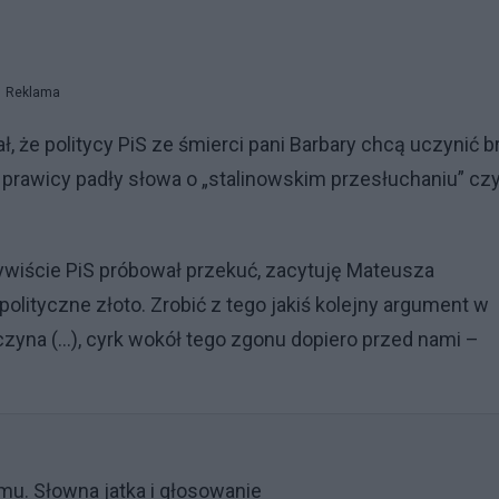
Reklama
, że politycy PiS ze śmierci pani Barbary chcą uczynić b
w prawicy padły słowa o „stalinowskim przesłuchaniu” cz
zywiście PiS próbował przekuć, zacytuję Mateusza
olityczne złoto. Zrobić z tego jakiś kolejny argument w
aczyna (…), cyrk wokół tego zgonu dopiero przed nami –
u. Słowna jatka i głosowanie