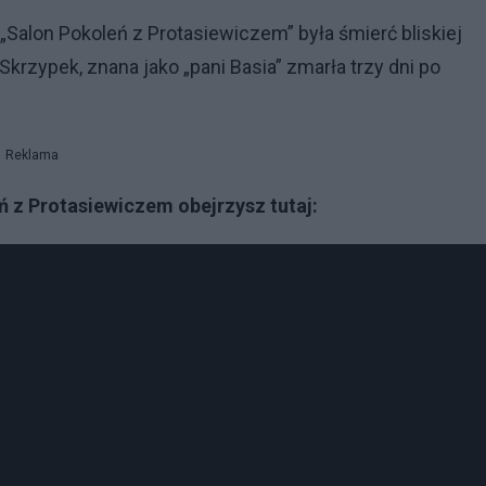
lon Pokoleń z Protasiewiczem” była śmierć bliskiej
rzypek, znana jako „pani Basia” zmarła trzy dni po
Reklama
 z Protasiewiczem obejrzysz tutaj: