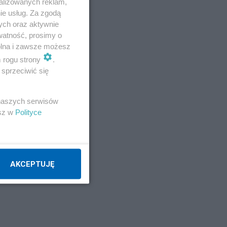
alizowanych reklam,
ie usług. Za zgodą
ych oraz aktywnie
watność, prosimy o
wolna i zawsze możesz
m rogu strony
.
sprzeciwić się
 naszych serwisów
esz w
Polityce
AKCEPTUJĘ