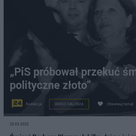
„PiS próbował przekuć śm
polityczne złoto”
Redakcja
WIDEO SALON24
Obserwuj temat
fot. PAP/Radek Pietruszka
20.03.2025