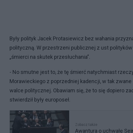
Były polityk Jacek Protasiewicz bez wahania przyznał
polityczną. W przestrzeni publicznej z ust politykó
„śmierci na skutek przesłuchania”.
- No smutne jest to, że tę śmierć natychmiast rzec
Morawieckiego z poprzedniej kadencji, w tak zwane p
walce politycznej. Obawiam się, że to się dopiero z
stwierdził były europoseł.
Zobacz także
Awantura o uchwałę Sejm