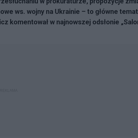
 przesłuchaniu w prokuraturze, propozycje zmi
owe ws. wojny na Ukrainie – to główne temat
icz komentował w najnowszej odsłonie „Salo