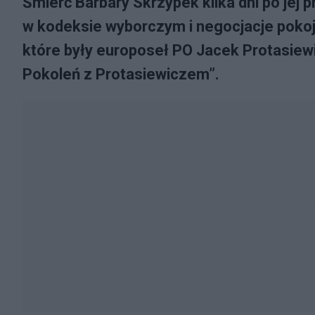
Śmierć Barbary Skrzypek kilka dni po jej
w kodeksie wyborczym i negocjacje pokoj
które były europoseł PO Jacek Protasiew
Pokoleń z Protasiewiczem”.