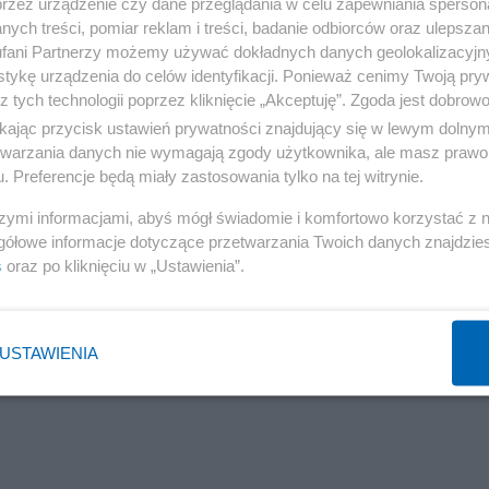
przez urządzenie czy dane przeglądania w celu zapewniania sperson
ych treści, pomiar reklam i treści, badanie odbiorców oraz ulepszan
fani Partnerzy możemy używać dokładnych danych geolokalizacyjn
tykę urządzenia do celów identyfikacji. Ponieważ cenimy Twoją pry
z tych technologii poprzez kliknięcie „Akceptuję”. Zgoda jest dobro
ikając przycisk ustawień prywatności znajdujący się w lewym dolny
etwarzania danych nie wymagają zgody użytkownika, ale masz prawo 
. Preferencje będą miały zastosowania tylko na tej witrynie.
szymi informacjami, abyś mógł świadomie i komfortowo korzystać z
gółowe informacje dotyczące przetwarzania Twoich danych znajdzi
s
oraz po kliknięciu w „Ustawienia”.
USTAWIENIA