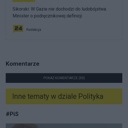
Sikorski: W Gazie nie dochodzi do ludobójstwa.
Minister o podręcznikowej definicji
Redakcja
Komentarze
POKAŻ KOMENTARZE (50)
Inne tematy w dziale
Polityka
#
PiS