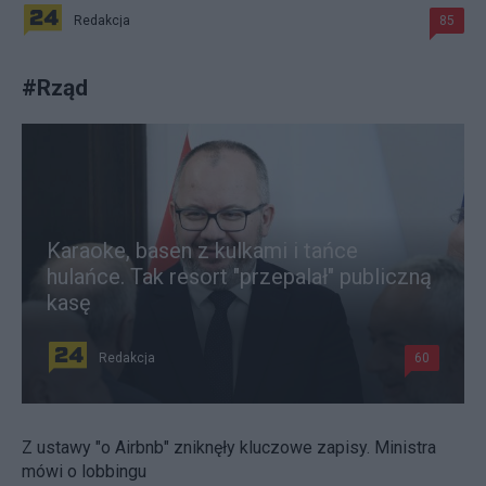
Redakcja
85
#
Rząd
Karaoke, basen z kulkami i tańce
hulańce. Tak resort "przepalał" publiczną
kasę
Redakcja
60
Z ustawy "o Airbnb" zniknęły kluczowe zapisy. Ministra
mówi o lobbingu