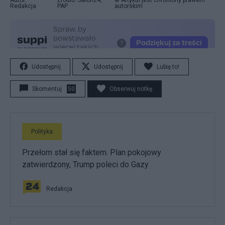
Autor:
Źródło: Salon24,
© Artykuł jest chroniony prawem
Redakcja
PAP
autorskim
Udostępnij
Udostępnij
Lubię to!
Skomentuj
50
Obserwuj notkę
Polityka
Przełom stał się faktem. Plan pokojowy
zatwierdzony, Trump poleci do Gazy
Redakcja