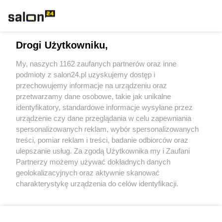
Rozmaitości
Technologie
Drogi Użytkowniku,
Sport
My, naszych 1162 zaufanych partnerów oraz inne
podmioty z salon24.pl uzyskujemy dostęp i
Społeczeństwo
przechowujemy informacje na urządzeniu oraz
przetwarzamy dane osobowe, takie jak unikalne
Kultura
identyfikatory, standardowe informacje wysyłane przez
urządzenie czy dane przeglądania w celu zapewniania
spersonalizowanych reklam, wybór spersonalizowanych
treści, pomiar reklam i treści, badanie odbiorców oraz
ulepszanie usług. Za zgodą Użytkownika my i Zaufani
X
Facebook
Instagram
Youtube
Partnerzy możemy używać dokładnych danych
geolokalizacyjnych oraz aktywnie skanować
charakterystykę urządzenia do celów identyfikacji.
Web Content Media sp. z o. o. © 2022
Ponieważ cenimy Twoją prywatność, prosimy o zgodę na
korzystanie z tych technologii poprzez kliknięcie
„Akceptuję”. Zgoda jest dobrowolna i zawsze możesz ją
Pomoc
O nas
Praca
Reklama
Kontakt