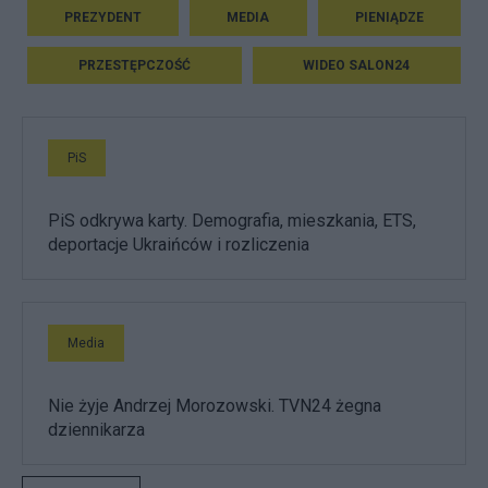
PREZYDENT
MEDIA
PIENIĄDZE
PRZESTĘPCZOŚĆ
WIDEO SALON24
PiS
PiS odkrywa karty. Demografia, mieszkania, ETS,
deportacje Ukraińców i rozliczenia
Media
Nie żyje Andrzej Morozowski. TVN24 żegna
dziennikarza