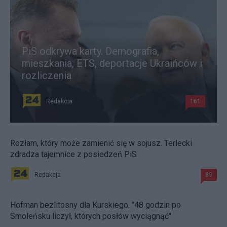
PiS odkrywa karty. Demografia,
mieszkania, ETS, deportacje Ukraińców i
rozliczenia
Redakcja
161
Rozłam, który może zamienić się w sojusz. Terlecki
zdradza tajemnice z posiedzeń PiS
Redakcja
89
Hofman bezlitosny dla Kurskiego. "48 godzin po
Smoleńsku liczył, których posłów wyciągnąć"