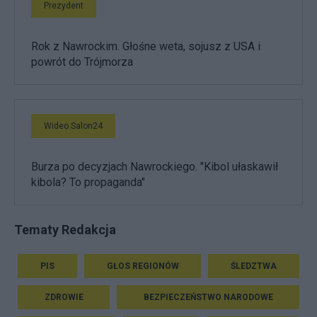
Prezydent
Rok z Nawrockim. Głośne weta, sojusz z USA i
powrót do Trójmorza
Wideo Salon24
Burza po decyzjach Nawrockiego. "Kibol ułaskawił
kibola? To propaganda"
Tematy Redakcja
PIS
GŁOS REGIONÓW
ŚLEDZTWA
ZDROWIE
BEZPIECZEŃSTWO NARODOWE