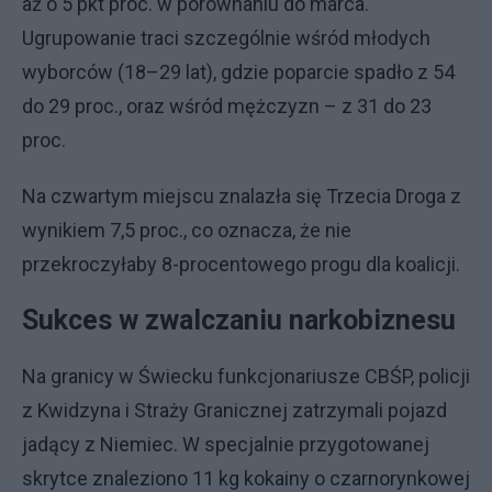
aż o 5 pkt proc. w porównaniu do marca.
Ugrupowanie traci szczególnie wśród młodych
wyborców (18–29 lat), gdzie poparcie spadło z 54
do 29 proc., oraz wśród mężczyzn – z 31 do 23
proc.
Na czwartym miejscu znalazła się Trzecia Droga z
wynikiem 7,5 proc., co oznacza, że nie
przekroczyłaby 8-procentowego progu dla koalicji.
Sukces w zwalczaniu narkobiznesu
Na granicy w Świecku funkcjonariusze CBŚP, policji
z Kwidzyna i Straży Granicznej zatrzymali pojazd
jadący z Niemiec. W specjalnie przygotowanej
skrytce znaleziono 11 kg kokainy o czarnorynkowej