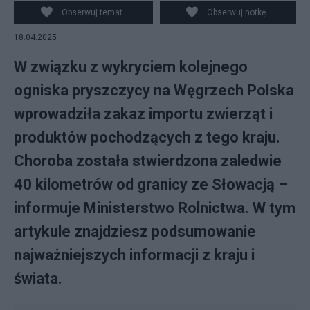
spowodowana zagrożeniem pryszczycą na Węgrzech
Obserwuj temat
Obserwuj notkę
oraz Słowacji na przejściu granicznym w Trzebini, fot.
18.04.2025
PAP/Krzysztof Świderski
W związku z wykryciem kolejnego
ogniska pryszczycy na Węgrzech Polska
wprowadziła zakaz importu zwierząt i
produktów pochodzących z tego kraju.
Choroba została stwierdzona zaledwie
40 kilometrów od granicy ze Słowacją –
informuje Ministerstwo Rolnictwa. W tym
artykule znajdziesz podsumowanie
najważniejszych informacji z kraju i
świata.