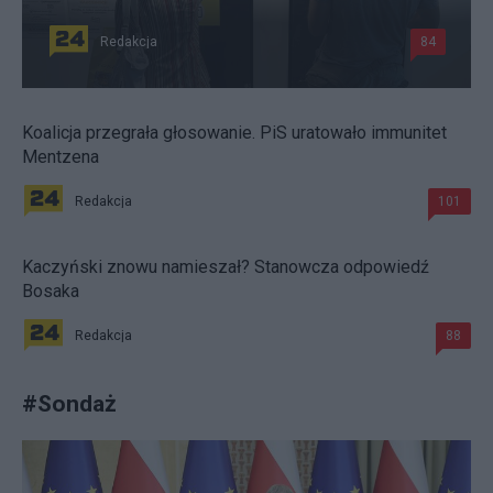
Redakcja
84
Koalicja przegrała głosowanie. PiS uratowało immunitet
Mentzena
Redakcja
101
Kaczyński znowu namieszał? Stanowcza odpowiedź
Bosaka
Redakcja
88
#
Sondaż