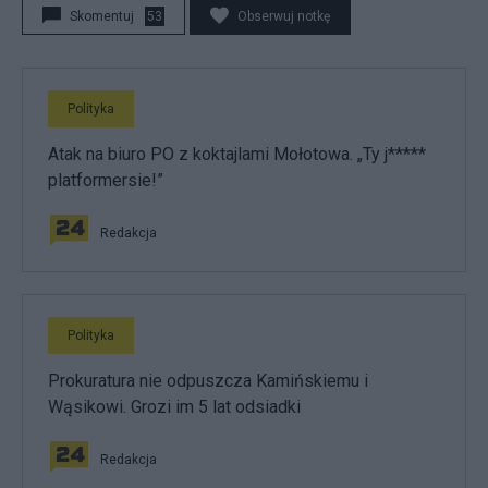
Skomentuj
53
Obserwuj notkę
Polityka
Atak na biuro PO z koktajlami Mołotowa. „Ty j*****
platformersie!”
Redakcja
Polityka
Prokuratura nie odpuszcza Kamińskiemu i
Wąsikowi. Grozi im 5 lat odsiadki
Redakcja