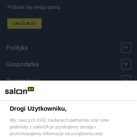
Podziel się swoją opinią
ZAŁÓŻ BLOG
Polityka
Gospodarka
Rozmaitości
Technologie
Drogi Użytkowniku,
Sport
My, naszych 1162 zaufanych partnerów oraz inne
podmioty z salon24.pl uzyskujemy dostęp i
Społeczeństwo
przechowujemy informacje na urządzeniu oraz