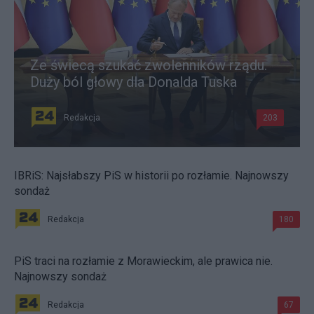
Ze świecą szukać zwolenników rządu.
Duży ból głowy dla Donalda Tuska
Redakcja
203
IBRiS: Najsłabszy PiS w historii po rozłamie. Najnowszy
sondaż
Redakcja
180
PiS traci na rozłamie z Morawieckim, ale prawica nie.
Najnowszy sondaż
Redakcja
67