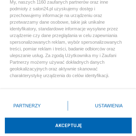
My, naszych 1160 zaufanych partnerów oraz inne
podmioty z salon24.pl uzyskujemy dostęp i
Społeczeństwo
przechowujemy informacje na urządzeniu oraz
przetwarzamy dane osobowe, takie jak unikalne
Kultura
identyfikatory, standardowe informacje wysyłane przez
urządzenie czy dane przeglądania w celu zapewniania
spersonalizowanych reklam, wybór spersonalizowanych
treści, pomiar reklam i treści, badanie odbiorców oraz
ulepszanie usług. Za zgodą Użytkownika my i Zaufani
X
Facebook
Instagram
Youtube
Partnerzy możemy używać dokładnych danych
geolokalizacyjnych oraz aktywnie skanować
charakterystykę urządzenia do celów identyfikacji.
Web Content Media sp. z o. o. © 2022
Ponieważ cenimy Twoją prywatność, prosimy o zgodę na
korzystanie z tych technologii poprzez kliknięcie
„Akceptuję”. Zgoda jest dobrowolna i zawsze możesz ją
Pomoc
O nas
Praca
Reklama
Kontakt
zmienić/wycofać klikając przycisk ustawień prywatności
PARTNERZY
USTAWIENIA
znajdujący się w lewym dolnym rogu strony
. Niektóre
rodzaje przetwarzania danych nie wymagają zgody
użytkownika, ale masz prawo sprzeciwić się takiemu
AKCEPTUJĘ
przetwarzaniu. Preferencje będą miały zastosowania tylko
Technologię dostarcza:
W3media.pl