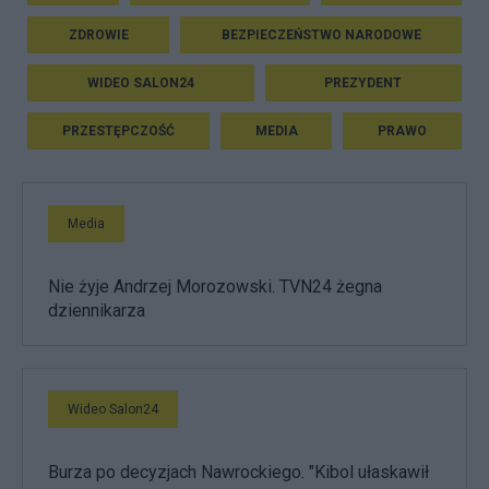
ZDROWIE
BEZPIECZEŃSTWO NARODOWE
WIDEO SALON24
PREZYDENT
PRZESTĘPCZOŚĆ
MEDIA
PRAWO
Media
Nie żyje Andrzej Morozowski. TVN24 żegna
dziennikarza
Wideo Salon24
Burza po decyzjach Nawrockiego. "Kibol ułaskawił