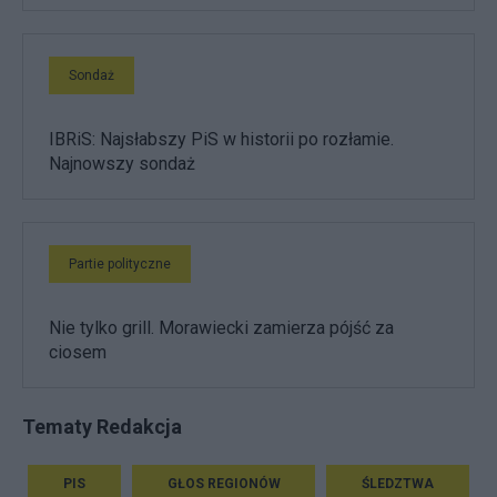
Sondaż
IBRiS: Najsłabszy PiS w historii po rozłamie.
Najnowszy sondaż
Partie polityczne
Nie tylko grill. Morawiecki zamierza pójść za
ciosem
Tematy Redakcja
PIS
GŁOS REGIONÓW
ŚLEDZTWA