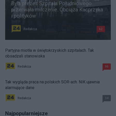
Była prezes Szpitala Południowego
przerwała milczenie. Obciąża Kacprzyka
i polityków
Redakcja
62
Partyjna miotła w świętokrzyskich szpitalach. Tak
obsadzali stanowiska
Redakcja
96
Tak wygląda praca na polskich SOR-ach. NIK ujawnia
alarmujące dane
Redakcja
34
Najpopularniejsze