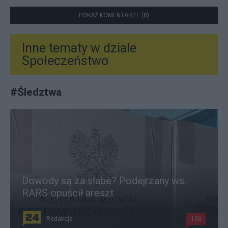
POKAŻ KOMENTARZE (8)
Inne tematy w dziale
Społeczeństwo
#
Śledztwa
Dowody są za słabe? Podejrzany ws.
RARS opuścił areszt
Redakcja
106