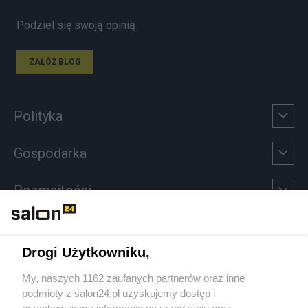
Podziel się swoją opinią
ZAŁÓŻ BLOG
Polityka
Gospodarka
Rozmaitości
Technologie
Drogi Użytkowniku,
Sport
My, naszych 1162 zaufanych partnerów oraz inne
podmioty z salon24.pl uzyskujemy dostęp i
Społeczeństwo