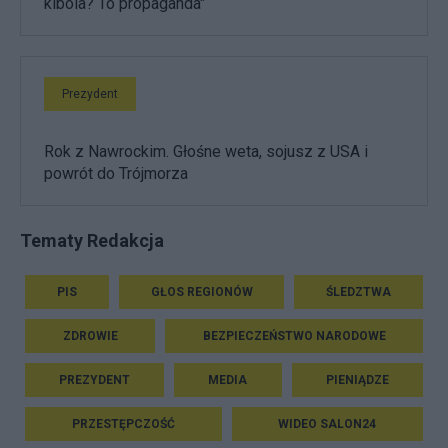
kibola? To propaganda"
Prezydent
Rok z Nawrockim. Głośne weta, sojusz z USA i
powrót do Trójmorza
Tematy Redakcja
PIS
GŁOS REGIONÓW
ŚLEDZTWA
ZDROWIE
BEZPIECZEŃSTWO NARODOWE
PREZYDENT
MEDIA
PIENIĄDZE
PRZESTĘPCZOŚĆ
WIDEO SALON24