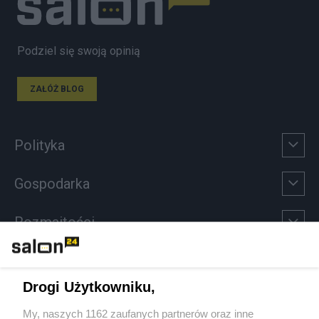
Podziel się swoją opinią
ZAŁÓŻ BLOG
Polityka
Gospodarka
Rozmaitości
Technologie
Drogi Użytkowniku,
Sport
My, naszych 1162 zaufanych partnerów oraz inne