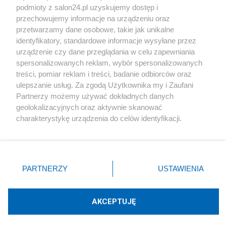
podmioty z salon24.pl uzyskujemy dostęp i
Społeczeństwo
przechowujemy informacje na urządzeniu oraz
przetwarzamy dane osobowe, takie jak unikalne
Kultura
identyfikatory, standardowe informacje wysyłane przez
urządzenie czy dane przeglądania w celu zapewniania
spersonalizowanych reklam, wybór spersonalizowanych
treści, pomiar reklam i treści, badanie odbiorców oraz
ulepszanie usług. Za zgodą Użytkownika my i Zaufani
X
Facebook
Instagram
Youtube
Partnerzy możemy używać dokładnych danych
geolokalizacyjnych oraz aktywnie skanować
charakterystykę urządzenia do celów identyfikacji.
Web Content Media sp. z o. o. © 2022
Ponieważ cenimy Twoją prywatność, prosimy o zgodę na
korzystanie z tych technologii poprzez kliknięcie
„Akceptuję”. Zgoda jest dobrowolna i zawsze możesz ją
Pomoc
O nas
Praca
Reklama
Kontakt
zmienić/wycofać klikając przycisk ustawień prywatności
PARTNERZY
USTAWIENIA
znajdujący się w lewym dolnym rogu strony
. Niektóre
rodzaje przetwarzania danych nie wymagają zgody
użytkownika, ale masz prawo sprzeciwić się takiemu
AKCEPTUJĘ
przetwarzaniu. Preferencje będą miały zastosowania tylko
Technologię dostarcza:
W3media.pl
na tej witrynie.