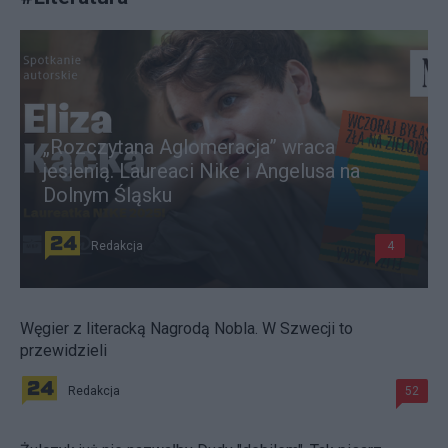
„Rozczytana Aglomeracja” wraca
jesienią. Laureaci Nike i Angelusa na
Dolnym Śląsku
Redakcja
4
Węgier z literacką Nagrodą Nobla. W Szwecji to
przewidzieli
Redakcja
52