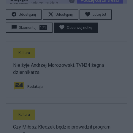
Udostępnij
Udostępnij
Lubię to!
Skomentuj
171
Obserwuj notkę
Kultura
Nie żyje Andrzej Morozowski. TVN24 żegna
dziennikarza
Redakcja
Kultura
Czy Miłosz Kłeczek będzie prowadził program