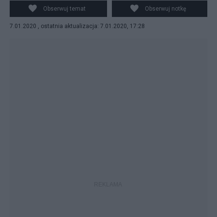
Zdjęcie z 2007 r. Fot. Jan Słupski
Obserwuj temat
Obserwuj notkę
7.01.2020 , ostatnia aktualizacja: 7.01.2020, 17:28