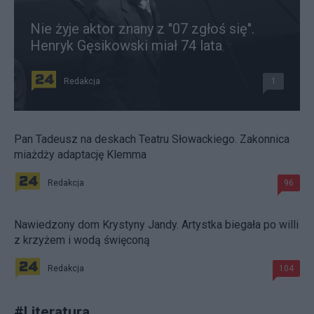
Nie żyje aktor znany z "07 zgłoś się".
Henryk Gęsikowski miał 74 lata
Redakcja
1
Pan Tadeusz na deskach Teatru Słowackiego. Zakonnica
miażdży adaptację Klemma
Redakcja
96
Nawiedzony dom Krystyny Jandy. Artystka biegała po willi
z krzyżem i wodą święconą
Redakcja
104
#
Literatura