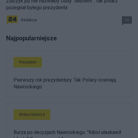
Żulczyk już nie nazwałby Dudy "debilem". Tak pisarz
pożegnał byłego prezydenta
Redakcja
33
Najpopularniejsze
Prezydent
Pierwszy rok prezydentury. Tak Polacy oceniają
Nawrockiego
Wideo Salon24
Burza po decyzjach Nawrockiego. "Kibol ułaskawił