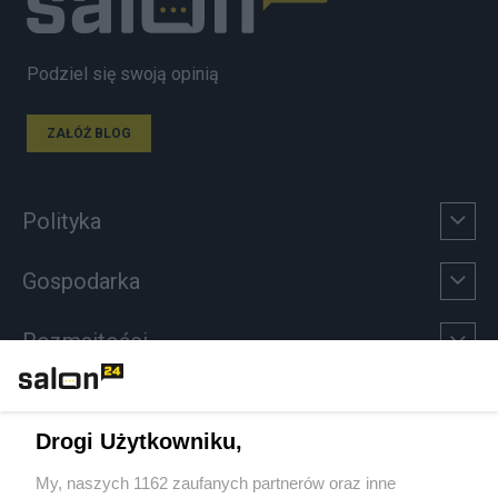
Podziel się swoją opinią
ZAŁÓŻ BLOG
Polityka
Gospodarka
Rozmaitości
Technologie
Drogi Użytkowniku,
Sport
My, naszych 1162 zaufanych partnerów oraz inne