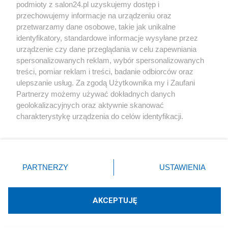
podmioty z salon24.pl uzyskujemy dostęp i
Społeczeństwo
przechowujemy informacje na urządzeniu oraz
przetwarzamy dane osobowe, takie jak unikalne
Kultura
identyfikatory, standardowe informacje wysyłane przez
urządzenie czy dane przeglądania w celu zapewniania
spersonalizowanych reklam, wybór spersonalizowanych
treści, pomiar reklam i treści, badanie odbiorców oraz
ulepszanie usług. Za zgodą Użytkownika my i Zaufani
X
Facebook
Instagram
Youtube
Partnerzy możemy używać dokładnych danych
geolokalizacyjnych oraz aktywnie skanować
charakterystykę urządzenia do celów identyfikacji.
Web Content Media sp. z o. o. © 2022
Ponieważ cenimy Twoją prywatność, prosimy o zgodę na
korzystanie z tych technologii poprzez kliknięcie
„Akceptuję”. Zgoda jest dobrowolna i zawsze możesz ją
Pomoc
O nas
Praca
Reklama
Kontakt
zmienić/wycofać klikając przycisk ustawień prywatności
PARTNERZY
USTAWIENIA
znajdujący się w lewym dolnym rogu strony
. Niektóre
rodzaje przetwarzania danych nie wymagają zgody
użytkownika, ale masz prawo sprzeciwić się takiemu
AKCEPTUJĘ
przetwarzaniu. Preferencje będą miały zastosowania tylko
Technologię dostarcza:
W3media.pl
na tej witrynie.