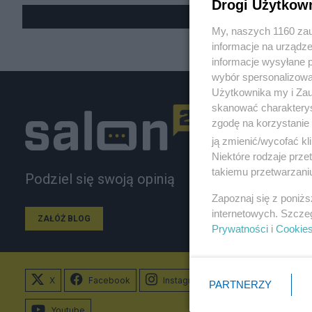
Drogi Użytkow
My, naszych 1160 zau
informacje na urządze
informacje wysyłane 
wybór spersonalizowan
Użytkownika my i Zau
skanować charakterys
zgodę na korzystanie 
ją zmienić/wycofać kl
Niektóre rodzaje prz
takiemu przetwarzaniu
Podziel się swoją opinią
Zapoznaj się z poniż
internetowych. Szcze
ZAŁÓŻ BLOG
Prywatności
i
Cookie
X
Facebook
Instagram
PARTNERZY
Youtube