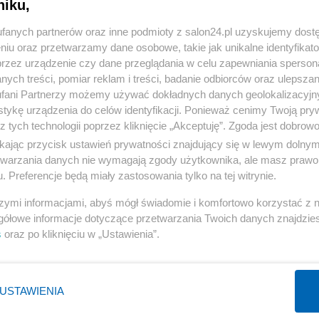
niku,
« WRÓĆ DO NOTKI
fanych partnerów oraz inne podmioty z salon24.pl uzyskujemy dost
niu oraz przetwarzamy dane osobowe, takie jak unikalne identyfikat
przez urządzenie czy dane przeglądania w celu zapewniania sperson
ych treści, pomiar reklam i treści, badanie odbiorców oraz ulepszan
fani Partnerzy możemy używać dokładnych danych geolokalizacyjn
tykę urządzenia do celów identyfikacji. Ponieważ cenimy Twoją pry
Polityka
Gospodarka
z tych technologii poprzez kliknięcie „Akceptuję”. Zgoda jest dobro
NATO
Centralny Port Komunikacyjny
ikając przycisk ustawień prywatności znajdujący się w lewym dolny
etwarzania danych nie wymagają zgody użytkownika, ale masz prawo 
KO
Inwestycje
. Preferencje będą miały zastosowania tylko na tej witrynie.
Prezydent
Biznes
szymi informacjami, abyś mógł świadomie i komfortowo korzystać z
Imigranci
Podatki
gółowe informacje dotyczące przetwarzania Twoich danych znajdzi
PiS
Energetyka
s
oraz po kliknięciu w „Ustawienia”.
WIĘCEJ
WIĘCEJ
USTAWIENIA