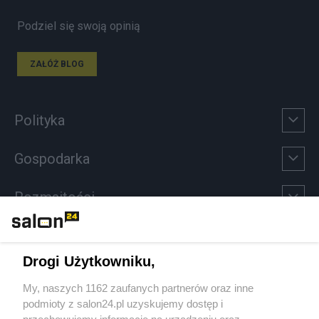
Podziel się swoją opinią
ZAŁÓŻ BLOG
Polityka
Gospodarka
Rozmaitości
Technologie
Drogi Użytkowniku,
Sport
My, naszych 1162 zaufanych partnerów oraz inne
podmioty z salon24.pl uzyskujemy dostęp i
Społeczeństwo