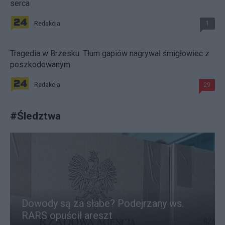
serca
Redakcja
1
Tragedia w Brzesku. Tłum gapiów nagrywał śmigłowiec z
poszkodowanym
Redakcja
29
#
Śledztwa
Dowody są za słabe? Podejrzany ws.
RARS opuścił areszt