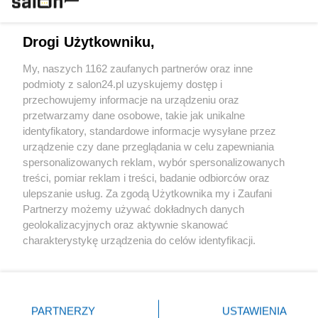
Technologie
Drogi Użytkowniku,
Sport
My, naszych 1162 zaufanych partnerów oraz inne
podmioty z salon24.pl uzyskujemy dostęp i
Społeczeństwo
przechowujemy informacje na urządzeniu oraz
przetwarzamy dane osobowe, takie jak unikalne
Kultura
identyfikatory, standardowe informacje wysyłane przez
urządzenie czy dane przeglądania w celu zapewniania
spersonalizowanych reklam, wybór spersonalizowanych
treści, pomiar reklam i treści, badanie odbiorców oraz
ulepszanie usług. Za zgodą Użytkownika my i Zaufani
X
Facebook
Instagram
Youtube
Partnerzy możemy używać dokładnych danych
geolokalizacyjnych oraz aktywnie skanować
charakterystykę urządzenia do celów identyfikacji.
Web Content Media sp. z o. o. © 2022
Ponieważ cenimy Twoją prywatność, prosimy o zgodę na
korzystanie z tych technologii poprzez kliknięcie
„Akceptuję”. Zgoda jest dobrowolna i zawsze możesz ją
Pomoc
O nas
Praca
Reklama
Kontakt
zmienić/wycofać klikając przycisk ustawień prywatności
PARTNERZY
USTAWIENIA