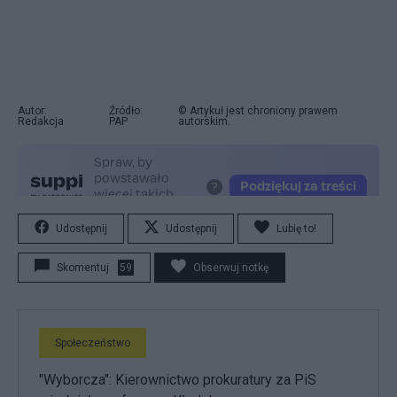
Autor:
Źródło:
© Artykuł jest chroniony prawem
Redakcja
PAP
autorskim.
Udostępnij
Udostępnij
Lubię to!
Skomentuj
59
Obserwuj notkę
Społeczeństwo
"Wyborcza": Kierownictwo prokuratury za PiS