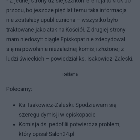
- Z jednej strony dzisiejsza konferencja to krok do
przodu, bo jeszcze pięć lat temu taka informacja
nie zostałaby upubliczniona – wszystko było
traktowane jako atak na Kościół. Z drugiej strony
mam niedosyt: ciągle Episkopat nie zdecydował
się na powołanie niezależnej komisji złożonej z
ludzi świeckich – powiedział ks. Isakowicz-Zaleski.
Reklama
Polecamy:
Ks. Isakowicz-Zaleski: Spodziewam się
szeregu dymisji w episkopacie
Komisja ds. pedofilii potwierdza problem,
który opisał Salon24.pl