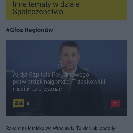
Inne tematy w dziale
Społeczeństwo
#
Głos Regionów
Audyt Szpitala Południowego
potwierdził najgorsze. Trzaskowski
musiał to przyznać
Redakcja
79
Rekord na lotnisku we Wrocławiu. Te kierunki podbiły