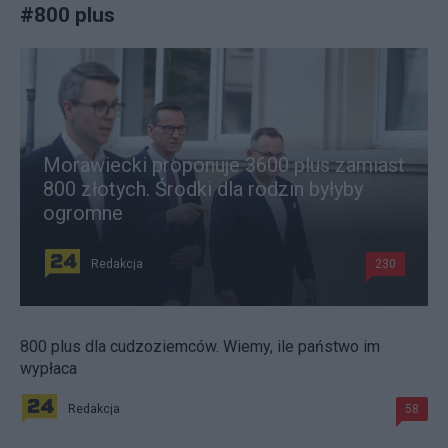
#
800 plus
Morawiecki proponuje 3600 plus zamiast
800 złotych. Środki dla rodzin byłyby
ogromne
Redakcja
230
800 plus dla cudzoziemców. Wiemy, ile państwo im
wypłaca
Redakcja
58