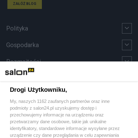
ZAŁÓŻ BLOG
Polityka
Gospodarka
Rozmaitości
Technologie
Drogi Użytkowniku,
Sport
My, naszych 1162 zaufanych partnerów oraz inne
podmioty z salon24.pl uzyskujemy dostęp i
Społeczeństwo
przechowujemy informacje na urządzeniu oraz
przetwarzamy dane osobowe, takie jak unikalne
Kultura
identyfikatory, standardowe informacje wysyłane przez
urządzenie czy dane przeglądania w celu zapewniania