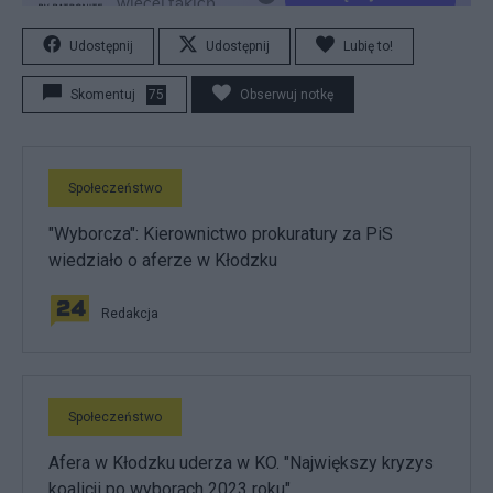
Udostępnij
Udostępnij
Lubię to!
Skomentuj
75
Obserwuj notkę
Społeczeństwo
"Wyborcza": Kierownictwo prokuratury za PiS
wiedziało o aferze w Kłodzku
Redakcja
Społeczeństwo
Afera w Kłodzku uderza w KO. "Największy kryzys
koalicji po wyborach 2023 roku"