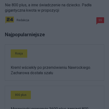
Nie 800 plus, a inne świadczenie na dziecko. Padła
gigantyczna kwota w propozycji
Redakcja
55
Najpopularniejsze
Rosja
Kreml wściekły po przemówieniu Nawrockiego.
Zacharowa dostała szału
800 plus
Morawiecki proponuje 3600 plus zamiast 800