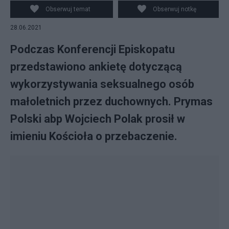
najnowszych danych dot. wykorzystywania
Obserwuj temat
Obserwuj notkę
seksualnego małoletnich w Kościele w Polsce
28.06.2021
Podczas Konferencji Episkopatu
przedstawiono ankietę dotyczącą
wykorzystywania seksualnego osób
małoletnich przez duchownych. Prymas
Polski abp Wojciech Polak prosił w
imieniu Kościoła o przebaczenie.