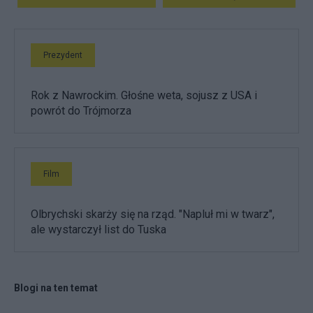
Prezydent
Rok z Nawrockim. Głośne weta, sojusz z USA i
powrót do Trójmorza
Film
Olbrychski skarży się na rząd. "Napluł mi w twarz",
ale wystarczył list do Tuska
Blogi na ten temat